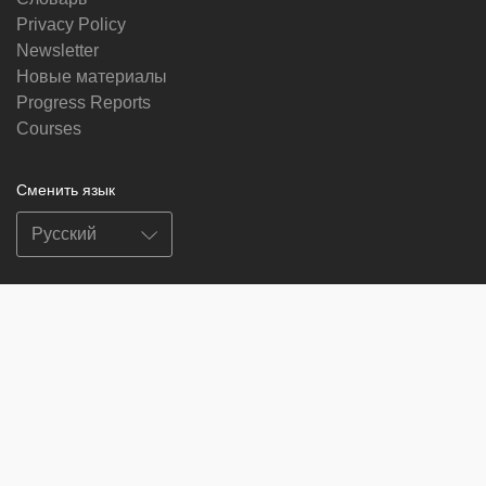
Privacy Policy
Newsletter
Новые материалы
Progress Reports
Courses
Сменить язык
Мы в социальных сетях
on
on
on
on
facebook
X
soundcloud
youtube
Subscribe to our newsletter
Enter
Subscribe
your