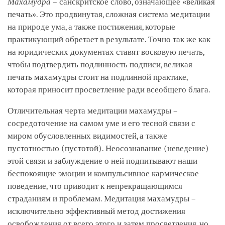
Махамудра
– санскритское слово, означающее «великая
печать». Это продвинутая, сложная система медитации
на природе ума, а также постижения, которые
практикующий обретает в результате. Точно так же как
на юридических документах ставят восковую печать,
чтобы подтвердить подлинность подписи, великая
печать махамудры стоит на подлинной практике,
которая приносит просветление ради всеобщего блага.
Отличительная черта медитации махамудры –
сосредоточение на самом уме и его тесной связи с
миром обусловленных видимостей, а также
пустотностью (пустотой). Неосознавание (неведение)
этой связи и заблуждение о ней подпитывают наши
беспокоящие эмоции и компульсивное кармическое
поведение, что приводит к непрекращающимся
страданиям и проблемам. Медитация махамудры –
исключительно эффективный метод достижения
освобождения от всего этого и затем просветления, но