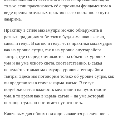
только если практиковать её с прочным фундаментом в
виде предварительных практик всего поэтапного пути
ламрима.
Практику в стиле махамудры можно обнаружить в
разных традициях тибетского буддизма школ кагью,
сакья и гелуг. В кагью и гелуг есть практика махамудры
как на уровне сутры, так и на уровне ануттарайога-
тантры, где сосредоточиваются на обычных уровнях
ума и на уме ясного света, соответственно. В сакья
передаётся только махамудра уровня ануттарайога-
тантры. Здесь мы поговорим только об уровне сутры, как
он представлен в гелуг и карма-кагью. В гелуг
подчёркивается важность медитации на пустотности
ума, в то время как в карма-кагью – на уме, который
неконцептуально постигает пустотность.
Ключевым для обоих подходов является различение в