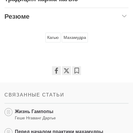
Резюме
Кагью
Махамудра
Share
Bookmark
on
facebook
СВЯЗАННЫЕ СТАТЬИ
Жизнь Гампопы
Геше Нгаванг Даргье
Перед началом практики махамудры