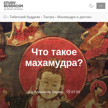
Close
Study
Buddhism
Home
›
Тибетский буддизм
›
Тантра
›
Махамудра и дзогчен
Что такое
махамудра?
Д-р Александр Берзин
07:03