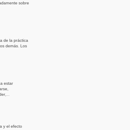
uradamente sobre
 de la práctica
 los demás. Los
 a estar
arse,
er,...
 y el efecto