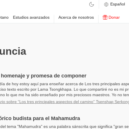
etano
Estudios avanzados
Acerca de nosotros
Donar
uncia
, homenaje y promesa de componer
 día de hoy estoy aquí para enseñar acerca de Los tres principales asp
iso texto escrito por Lama Tsongkhapa. Lo que compartiré no es mi pr
ino lo que me ha sido enseñado por mis preciosos maestros. Yo no ten
io sobre “Los tres principales aspectos del camino” Tsenshap Serkong
órico budista para el Mahamudra
 del tema "Mahamudra" es una palabra sánscrita que significa "gran sell