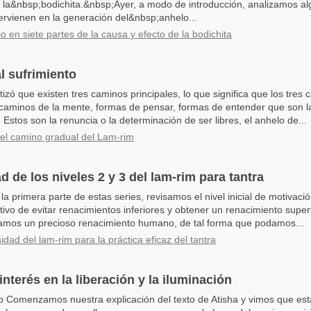
r la&nbsp;bodichita.&nbsp;Ayer, a modo de introducción, analizamos al
tervienen en la generación del&nbsp;anhelo...
o en siete partes de la causa y efecto de la bodichita
l sufrimiento
izó que existen tres caminos principales, lo que significa que los tres
 caminos de la mente, formas de pensar, formas de entender que son l
Estos son la renuncia o la determinación de ser libres, el anhelo de...
 el camino gradual del Lam-rim
d de los niveles 2 y 3 del lam-rim para tantra
la primera parte de estas series, revisamos el nivel inicial de motivac
tivo de evitar renacimientos inferiores y obtener un renacimiento super
eamos un precioso renacimiento humano, de tal forma que podamos...
dad del lam-rim para la práctica eficaz del tantra
interés en la liberación y la iluminación
o Comenzamos nuestra explicación del texto de Atisha y vimos que es