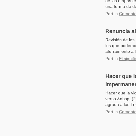
de las etapas e
una forma de de
Part
in
Comentar
Renuncia al
Revisión de los
los que podemos
aferramiento a l
Part
in
El signi
Hacer que l
impermanenc
Hacer que la vi
verso.&nbsp; (2
agrada a los Tri
Part
in
Comentar