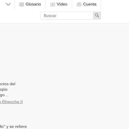
Glosario
Vídeo
Cuenta
Enter
Search
search
term
ectos del
opio
go...
 Rinpoche II
o" y se refiere