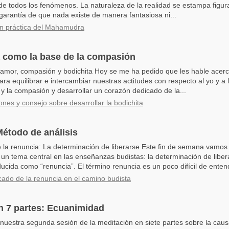
 de todos los fenómenos. La naturaleza de la realidad se estampa fig
arantía de que nada existe de manera fantasiosa ni...
ón práctica del Mahamudra
 como la base de la compasión
 amor, compasión y bodichita Hoy se me ha pedido que les hable acerca
ara equilibrar e intercambiar nuestras actitudes con respecto al yo y a
y la compasión y desarrollar un corazón dedicado de la...
ones y consejo sobre desarrollar la bodichita
étodo de análisis
de la renuncia: La determinación de liberarse Este fin de semana vamos
un tema central en las enseñanzas budistas: la determinación de liber
ucida como “renuncia”. El término renuncia es un poco difícil de entend
ficado de la renuncia en el camino budista
n 7 partes: Ecuanimidad
uestra segunda sesión de la meditación en siete partes sobre la causa