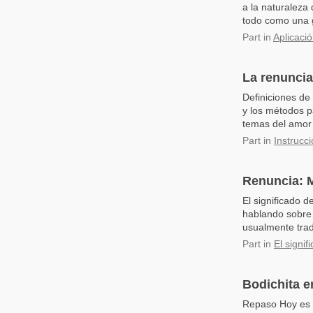
a la naturaleza
todo como una g
Part
in
Aplicaci
La renuncia
Definiciones de
y los métodos p
temas del amor 
Part
in
Instrucci
Renuncia: M
El significado 
hablando sobre 
usualmente trad
Part
in
El signi
Bodichita e
Repaso Hoy es n