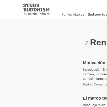
Close
Study
Buddhism
Puntos básicos
Budismo tib
Home
Ren
Motivación
Introducción El
camino, un conc
conocimiento, s
Part
in
Comentar
El marco te
Bosquejo inicial