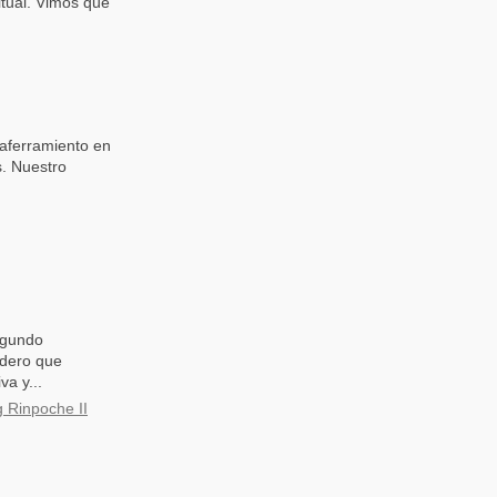
itual. Vimos que
 aferramiento en
s. Nuestro
segundo
ndero que
va y...
 Rinpoche II