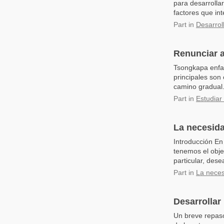
para desarrolla
factores que in
Part
in
Desarroll
Renunciar a
Tsongkapa enfat
principales son
camino gradual. 
Part
in
Estudiar
La necesida
Introducción En 
tenemos el obje
particular, des
Part
in
La necesi
Desarrollar 
Un breve repas