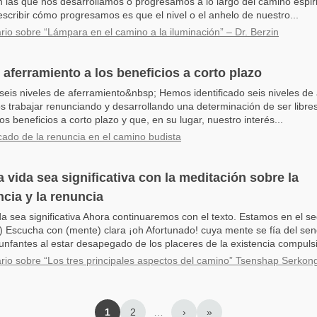
n las que nos desarrollamos o progresamos a lo largo del camino espir
scribir cómo progresamos es que el nivel o el anhelo de nuestro...
io sobre “Lámpara en el camino a la iluminación” – Dr. Berzin
 aferramiento a los beneficios a corto plazo
 seis niveles de aferramiento&nbsp; Hemos identificado seis niveles de
 trabajar renunciando y desarrollando una determinación de ser libre
os beneficios a corto plazo y que, en su lugar, nuestro interés...
ficado de la renuncia en el camino budista
a vida sea significativa con la meditación sobre la
ia y la renuncia
da sea significativa Ahora continuaremos con el texto. Estamos en el 
) Escucha con (mente) clara ¡oh Afortunado! cuya mente se fía del se
unfantes al estar desapegado de los placeres de la existencia compulsi
io sobre “Los tres principales aspectos del camino” Tsenshap Serkong
1
2
…
›
»