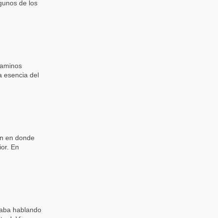
gunos de los
 caminos
a esencia del
ión en donde
ior. En
taba hablando