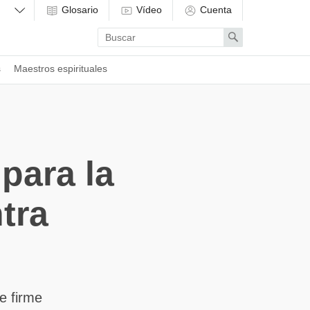
Glosario
Vídeo
Cuenta
Enter
Search
search
term
s
Maestros espirituales
para la
ntra
e firme