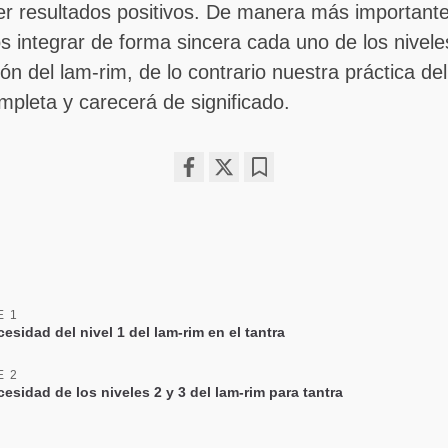
er resultados positivos. De manera más important
 integrar de forma sincera cada uno de los nivele
ón del lam-rim, de lo contrario nuestra práctica del
mpleta y carecerá de significado.
Share
Bookmark
on
facebook
E 1
esidad del nivel 1 del lam-rim en el tantra
E 2
esidad de los niveles 2 y 3 del lam-rim para tantra