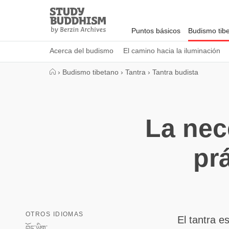
Close
Study
Buddhism
Puntos básicos
Budismo tib
Home
Acerca del budismo
El camino hacia la iluminación
›
Budismo tibetano
›
Tantra
›
Tantra budista
La nec
prá
OTROS IDIOMAS
El tantra 
བོད་ཡིག་