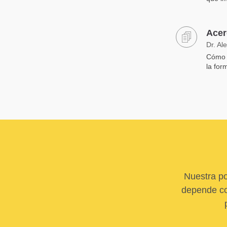
Acer
Dr. Al
Cómo a
la for
Nuestra po
depende com