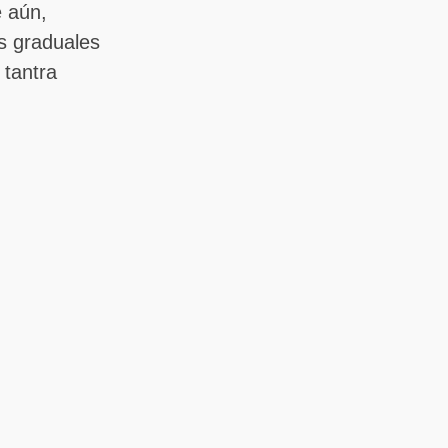
e aún,
s graduales
 tantra