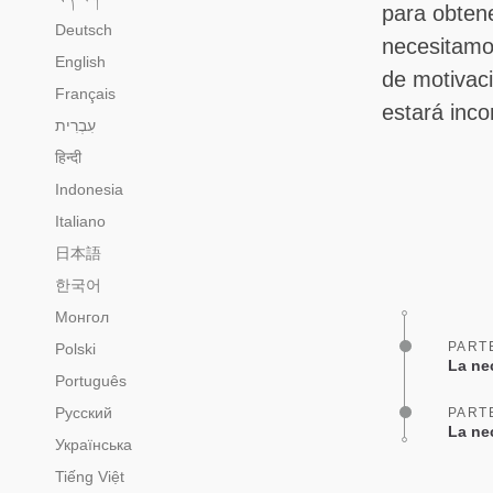
para obten
Deutsch
necesitamos
English
de motivaci
Français
estará inco
हिन्दी
Indonesia
Italiano
日本語
한국어
Монгол
PART
Polski
La nec
Português
Русский
PART
La nec
Українська
Tiếng Việt