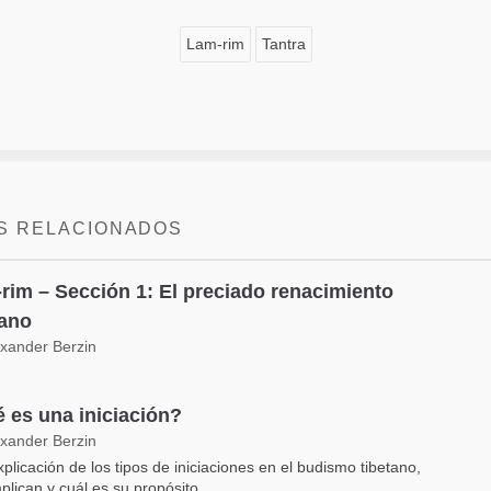
Lam-rim
Tantra
S RELACIONADOS
rim – Sección 1: El preciado renacimiento
ano
exander Berzin
 es una iniciación?
exander Berzin
plicación de los tipos de iniciaciones en el budismo tibetano,
plican y cuál es su propósito.