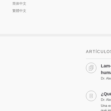
简体中文
繁體中文
ARTÍCULO
Lam-
hum
Dr. Al
¿Qué
Dr. Al
Una ex
qué im