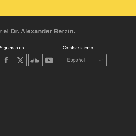
el Dr. Alexander Berzin.
Síguenos en
Cambiar idioma
on
on
on
on
facebook
X
soundcloud
youtube