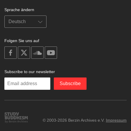
Sprache ändern
Folgen Sie uns auf
on
on
on
on
facebook
X
soundcloud
youtube
Subscribe to our newsletter
Enter
Subscribe
your
email
Study
© 2003-2026 Berzin Archives e.V.
Impressum
Buddhism
Home