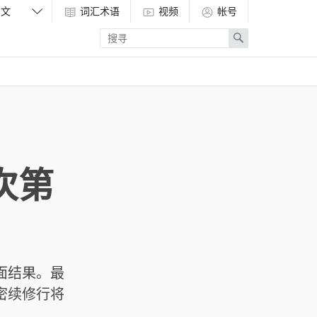
词汇术语
视频
帐号
Enter
Search
search
term
次第
面结果。最
密续修行将