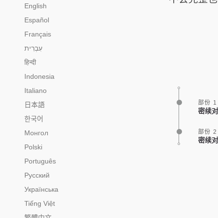
English
Español
Français
हिन्दी
Indonesia
Italiano
部份 1
日本語
密续
한국어
部份 2
Монгол
密续
Polski
Português
Русский
Українська
Tiếng Việt
繁體中文