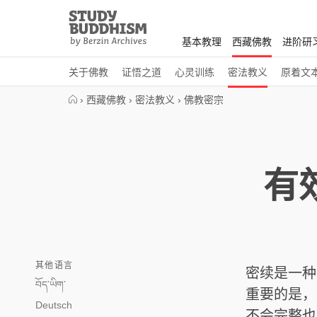
Close
Study
Buddhism
基本教理
西藏佛教
进阶研
Home
关于佛教
证悟之道
心灵训练
密法教义
原着文
›
西藏佛教
›
密法教义
›
佛教密宗
有
其他语言
密续是一种
བོད་ཡིག་
重要的是，
Deutsch
不会完整也