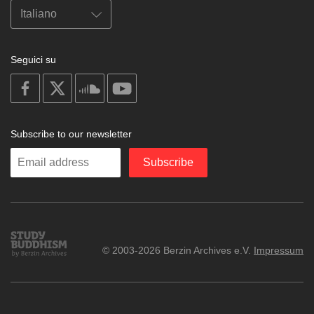
Seguici su
on
on
on
on
facebook
X
soundcloud
youtube
Subscribe to our newsletter
Enter
Subscribe
your
email
Study
© 2003-2026 Berzin Archives e.V.
Impressum
Buddhism
Home