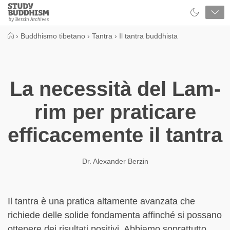
Close
Study
Buddhism
Home
›
Buddhismo tibetano
›
Tantra
›
Il tantra buddhista
La necessità del Lam-
rim per praticare
efficacemente il tantra
Dr. Alexander Berzin
Il tantra è una pratica altamente avanzata che
richiede delle solide fondamenta affinché si possano
ottenere dei risultati positivi. Abbiamo soprattutto