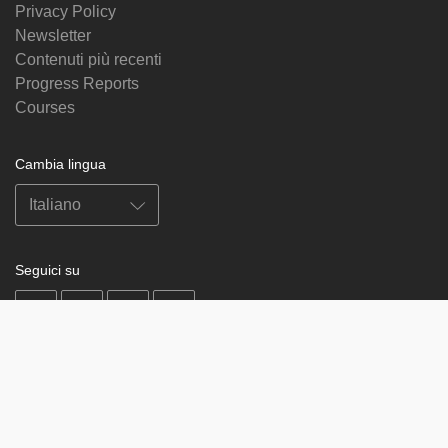
Privacy Policy
Newsletter
Contenuti più recenti
Progress Reports
Courses
Cambia lingua
Seguici su
on
on
on
on
facebook
X
soundcloud
youtube
Subscribe to our newsletter
Enter
Subscribe
your