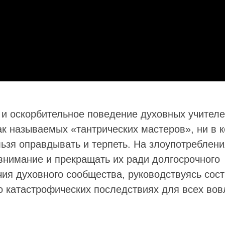
 и оскорбительное поведение духовных учителе
ак называемых «тантрических мастеров», ни в 
льзя оправдывать и терпеть. На злоупотреблен
внимание и прекращать их ради долгосрочного
чия духовного сообщества, руководствуясь сос
 о катастрофических последствиях для всех во