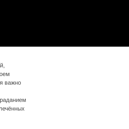
й,
коем
ия важно
траданием
влечённых