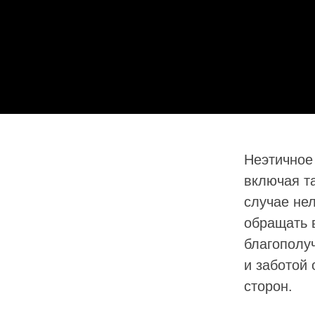
Неэтичное
включая т
случае не
обращать 
благополу
и заботой
сторон.