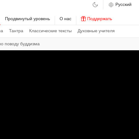
м
Продвинутый уровень
О нас
Поддержать
ма
Тантра
Классические тексты
Духовные учителя
по поводу буддизма