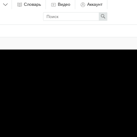
Словарь
Видео
Аккаунт
Enter
Search
search
term