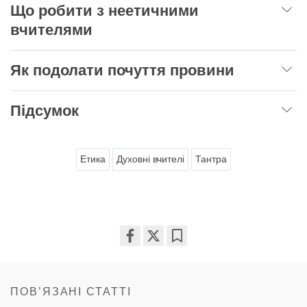
Що робити з неетичними
вчителями
Як подолати почуття провини
Підсумок
Етика
Духовні вчителі
Тантра
Share
Bookmark
on
facebook
ПОВʼЯЗАНІ СТАТТІ