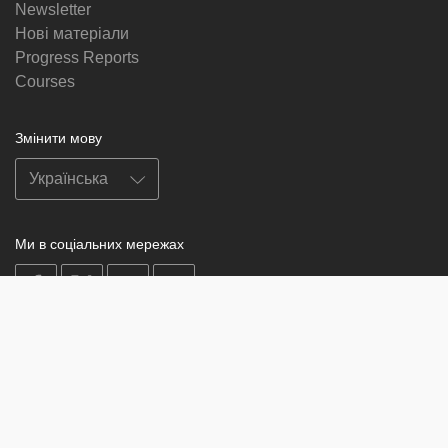
Newsletter
Нові матеріали
Progress Reports
Courses
Змінити мову
Ми в соціальних мережах
on
on
on
on
facebook
X
soundcloud
youtube
Subscribe to our newsletter
Enter
Subscribe
your
email