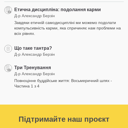
Етична дисципліна: подолання карми
Д-р Александр Берзін
Завдяки етичній самодисципліні ми можемо подолати
компульсивність карми, яка спричиняє нам проблеми на
всіх рівнях.
Що таке тантра?
Д-р Александр Берзін
Три Тренування
Д-р Александр Берзін
Повноцінне буддійське життя: Восьмеричний шлях -
Частина 1 з 4
Підтримайте наш проєкт