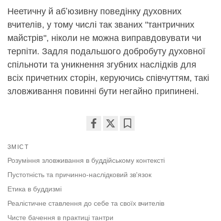
Неетичну й абʼюзивну поведінку духовних
вчителів, у тому числі так званих "тантричних
майстрів", ніколи не можна виправдовувати чи
терпіти. Задля подальшого добробуту духовної
спільноти та уникнення згубних наслідків для
всіх причетних сторін, керуючись співчуттям, такі
зловживання повинні бути негайно припинені.
Share
Bookmark
ЗМІСТ
on
facebook
Розуміння зловживання в буддійському контексті
Пустотність та причинно-наслідковий зв'язок
Етика в буддизмі
Реалістичне ставлення до себе та своїх вчителів
Чисте бачення в практиці тантри