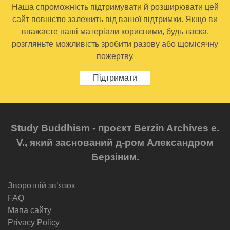
Наша спроможність підтримувати й розширювати цей
сайт повністю залежить від вашої підтримки. Якщо ви
вважаєте наші матеріали корисними, будь ласка,
розгляньте можливість зробити разову або щомісячну
пожертву.
Підтримати
Study Buddhism - проєкт Berzin Archives e.
V., який заснований д-ром Александром
Берзіним.
Зворотній звʼязок
FAQ
Мапа сайту
Privacy Policy