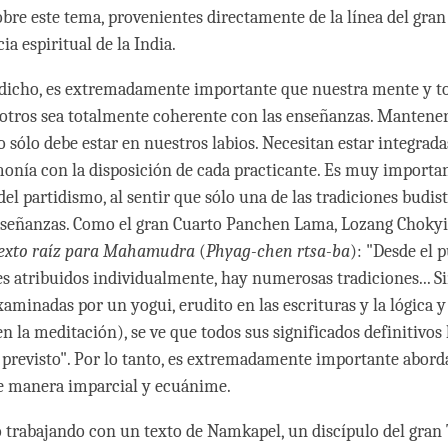
bre este tema, provenientes directamente de la línea del gra
a espiritual de la India.
icho, es extremadamente importante que nuestra mente y to
otros sea totalmente coherente con las enseñanzas. Mantener
 sólo debe estar en nuestros labios. Necesitan estar integrad
onía con la disposición de cada practicante. Es muy importa
el partidismo, al sentir que sólo una de las tradiciones budist
nseñanzas. Como el gran Cuarto Panchen Lama, Lozang Chokyi
exto raíz para Mahamudra
(
Phyag-chen rtsa-ba
): "Desde el 
s atribuidos individualmente, hay numerosas tradiciones... S
aminadas por un yogui, erudito en las escrituras y la lógica y
n la meditación), se ve que todos sus significados definitivos 
revisto". Por lo tanto, es extremadamente importante aborda
e manera imparcial y ecuánime.
trabajando con un texto de Namkapel, un discípulo del gran