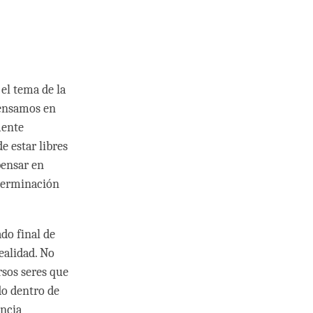
 el tema de la
pensamos en
mente
e estar libres
pensar en
eterminación
ado final de
realidad. No
rsos seres que
do dentro de
encia