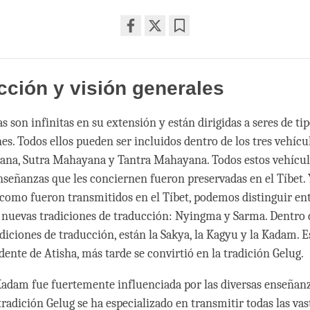
Share
Bookmark
on
facebook
cción y visión generales
 son infinitas en su extensión y están dirigidas a seres de tip
es. Todos ellos pueden ser incluidos dentro de los tres vehícul
na, Sutra Mahayana y Tantra Mahayana. Todos estos vehículo
nseñanzas que les conciernen fueron preservadas en el Tíbet. 
l como fueron transmitidos en el Tíbet, podemos distinguir ent
s nuevas tradiciones de traducción: Nyingma y Sarma. Dentro 
diciones de traducción, están la Sakya, la Kagyu y la Kadam. Es
ente de Atisha, más tarde se convirtió en la tradición Gelug.
Kadam fue fuertemente influenciada por las diversas enseñanz
tradición Gelug se ha especializado en transmitir todas las vas