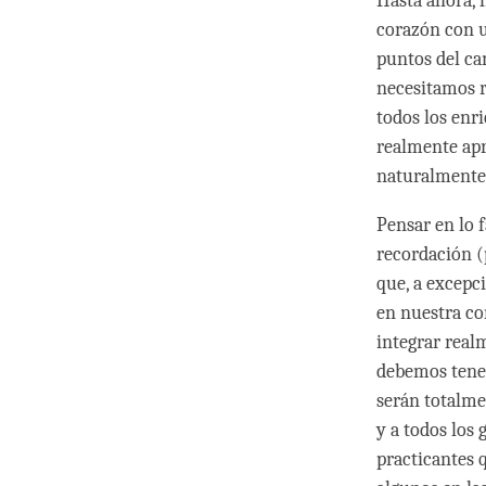
Hasta ahora,
corazón con u
puntos del ca
necesitamos r
todos los en
realmente apr
naturalmente
Pensar en lo 
recordación (
que, a excepc
en nuestra co
integrar real
debemos tener
serán totalme
y a todos los
practicantes 