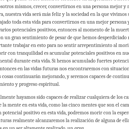
osotros mismos, crecer, convertirnos en una persona mejor y
, nuestra vida será más feliz y la sociedad en la que vivimos s
ajado toda esta vida para convertirnos en una mejor persona
varios potenciales positivos, entonces al momento de la muer
 un gran sentimiento de pesar de que hemos desperdiciado n
ante trabajar en esto para no sentir arrepentimiento al morir
ir con tranquilidad es acumular potenciales positivos en nu
ental durante esta vida. Si hemos acumulado fuertes potencia
 entonces en las vidas futuras nos encontraremos con situacio
as cosas continuarán mejorando, y seremos capaces de contin
miento y progreso espiritual.
almente hayamos sido capaces de realizar cualquiera de los c
de la mente en esta vida, como las cinco mentes que son el cam
potencial positivo en esta vida, podremos morir con la espe
futuras realmente alcanzaremos la realización de alguna de ell
 en un ser altamente realizado, un
arya
.