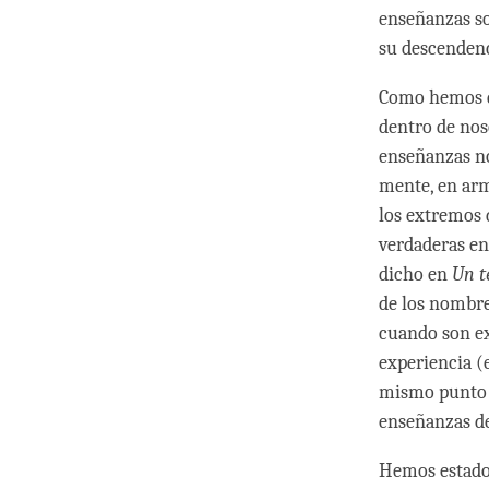
enseñanzas so
su descendenci
Como hemos d
dentro de nos
enseñanzas no
mente, en arm
los extremos d
verdaderas e
dicho en
Un t
de los nombre
cuando son ex
experiencia (e
mismo punto p
enseñanzas d
Hemos estado 