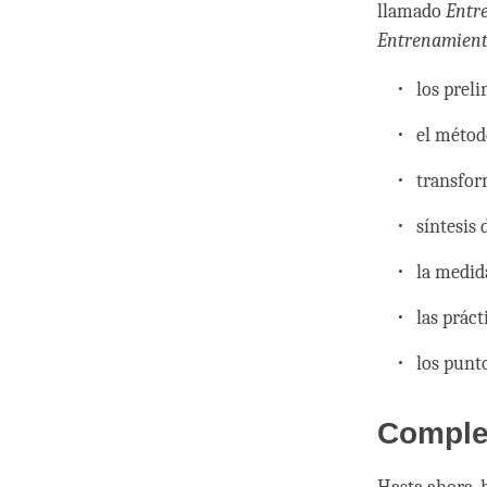
llamado
Entre
Entrenamient
los prel
el métod
transfor
síntesis 
la medid
las prác
los punt
Complet