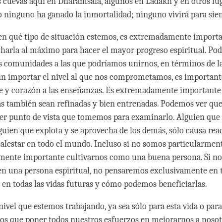
s cuevas aquí en Dharamsala, algunos en Ladakh y en otros lu
ro ninguno ha ganado la inmortalidad; ninguno vivirá para sie
en qué tipo de situación estemos, es extremadamente import
arla al máximo para hacer el mayor progreso espiritual. Po
as comunidades a las que podríamos unirnos, en términos de l
in importar el nivel al que nos comprometamos, es important
 y corazón a las enseñanzas. Es extremadamente importante 
as también sean refinadas y bien entrenadas. Podemos ver que 
er punto de vista que tomemos para examinarlo. Alguien que 
lguien que explota y se aprovecha de los demás, sólo causa rea
alestar en todo el mundo. Incluso si no somos particularmente
mente importante cultivarnos como una buena persona. Si no
n una persona espiritual, no pensaremos exclusivamente en 
o en todas las vidas futuras y cómo podemos beneficiarlas.
ivel que estemos trabajando, ya sea sólo para esta vida o para
os que poner todos nuestros esfuerzos en mejorarnos a noso