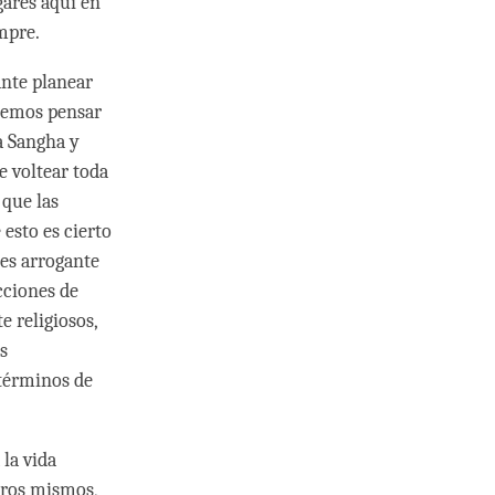
gares aquí en
mpre.
ante planear
demos pensar
a Sangha y
e voltear toda
que las
esto es cierto
es arrogante
cciones de
 religiosos,
s
términos de
 la vida
tros mismos,