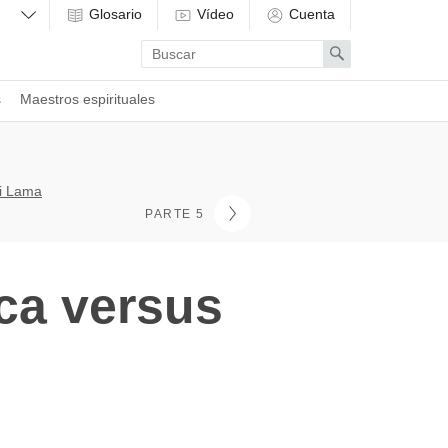
Glosario
Vídeo
Cuenta
Enter
Search
search
term
s
Maestros espirituales
ái Lama
PARTE 5
ca versus