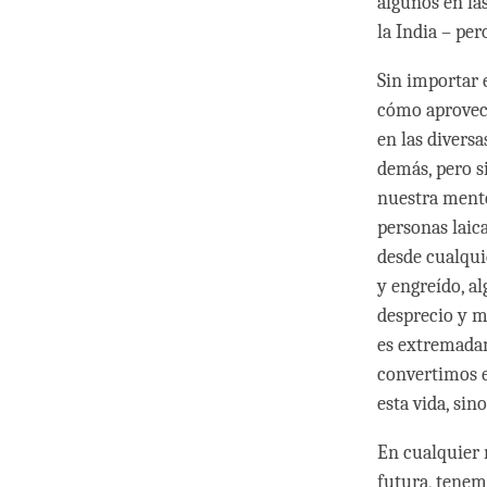
algunos en la
la India – pe
Sin importar 
cómo aprovech
en las divers
demás, pero s
nuestra mente
personas laic
desde cualqui
y engreído, a
desprecio y m
es extremada
convertimos e
esta vida, sin
En cualquier n
futura, tenem