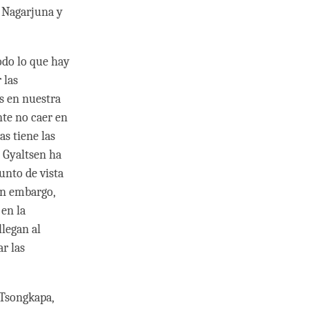
n Nagarjuna y
do lo que hay
 las
as en nuestra
nte no caer en
as tiene las
 Gyaltsen ha
punto de vista
in embargo,
 en la
llegan al
r las
 Tsongkapa,