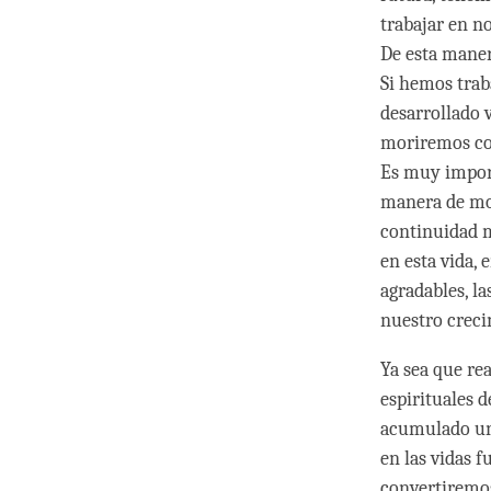
trabajar en n
De esta manera
Si hemos trab
desarrollado 
moriremos con
Es muy import
manera de mor
continuidad m
en esta vida,
agradables, l
nuestro creci
Ya sea que re
espirituales 
acumulado un 
en las vidas 
convertiremos