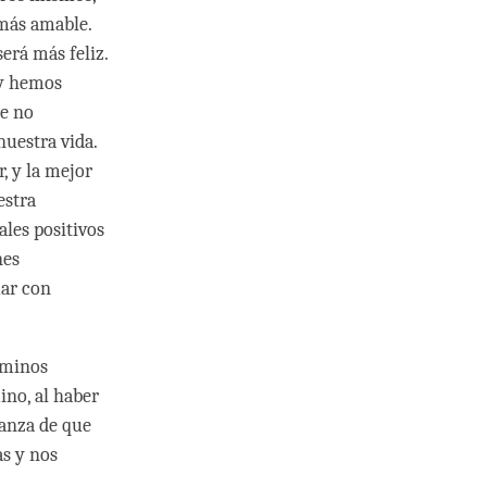
 más amable.
erá más feliz.
 y hemos
te no
uestra vida.
, y la mejor
estra
les positivos
nes
uar con
aminos
ino, al haber
ranza de que
as y nos