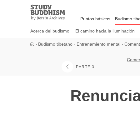
Close
Study
Buddhism
Puntos básicos
Budismo tib
Home
Acerca del budismo
El camino hacia la iluminación
›
Budismo tibetano
›
Entrenamiento mental
›
Comenta
Coment
PARTE 3
Renuncia