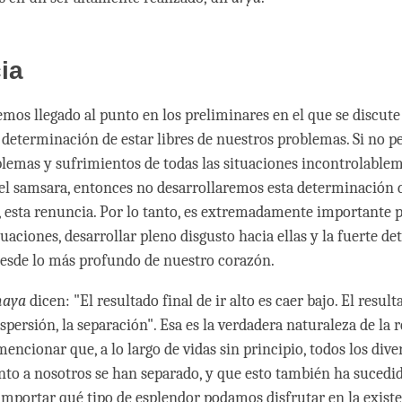
ia
emos llegado al punto en los preliminares en el que se discute
a determinación de estar libres de nuestros problemas. Si no 
blemas y sufrimientos de todas las situaciones incontrolable
el samsara, entonces no desarrollaremos esta determinación d
s, esta renuncia. Por lo tanto, es extremadamente importante 
tuaciones, desarrollar pleno disgusto hacia ellas y la fuerte d
 desde lo más profundo de nuestro corazón.
naya
dicen: "El resultado final de ir alto es caer bajo. El result
ispersión, la separación". Esa es la verdadera naturaleza de la 
ncionar que, a lo largo de vidas sin principio, todos los dive
nto a nosotros se han separado, y que esto también ha sucedi
n importar qué tipo de esplendor podamos disfrutar en la exist