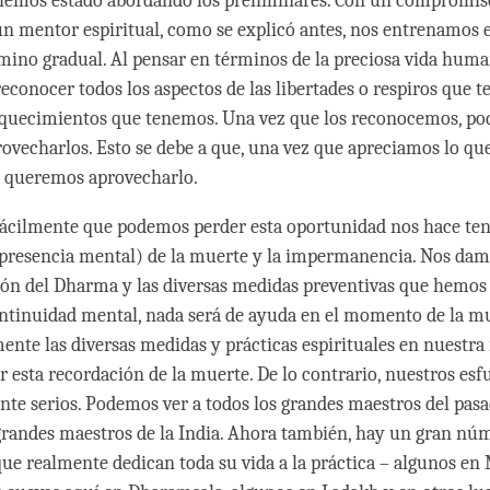
 hemos estado abordando los preliminares. Con un compromis
n mentor espiritual, como se explicó antes, nos entrenamos e
mino gradual. Al pensar en términos de la preciosa vida huma
econocer todos los aspectos de las libertades o respiros que 
riquecimientos que tenemos. Una vez que los reconocemos, p
ovecharlos. Esto se debe a que, una vez que apreciamos lo qu
 queremos aprovecharlo.
fácilmente que podemos perder esta oportunidad nos hace te
presencia mental) de la muerte y la impermanencia. Nos dam
ión del Dharma y las diversas medidas preventivas que hemo
ntinuidad mental, nada será de ayuda en el momento de la mu
mente las diversas medidas y prácticas espirituales en nuestra
 esta recordación de la muerte. De lo contrario, nuestros esf
nte serios. Podemos ver a todos los grandes maestros del pasa
 grandes maestros de la India. Ahora también, hay un gran nú
que realmente dedican toda su vida a la práctica – algunos en