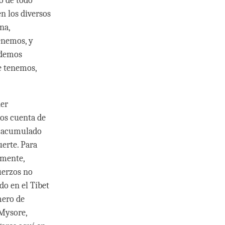
o de todo
n los diversos
na,
tenemos, y
odemos
e tenemos,
ner
os cuenta de
s acumulado
erte. Para
 mente,
uerzos no
do en el Tíbet
mero de
 Mysore,