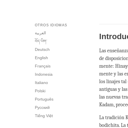
OTROS IDIOMAS
العربية
Introdu
བོད་ཡིག་
Deutsch
Las enseñanzas
English
de disposicion
mente: Hinaya
Français
mente y las e
Indonesia
los linajes ta
Italiano
antiguas y la
Polski
las nuevas tra
Português
Kadam, proced
Русский
Tiếng Việt
La tradición 
bodichita. La 