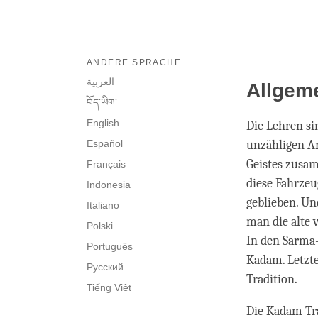
ANDERE SPRACHE
العربية
Allgeme
བོད་ཡིག་
English
Die Lehren si
Español
unzähligen Ar
Geistes zusa
Français
diese Fahrzeu
Indonesia
geblieben. Un
Italiano
man die alte
Polski
In den Sarma-
Português
Kadam. Letzte
Русский
Tradition.
Tiếng Việt
Die Kadam-Tra