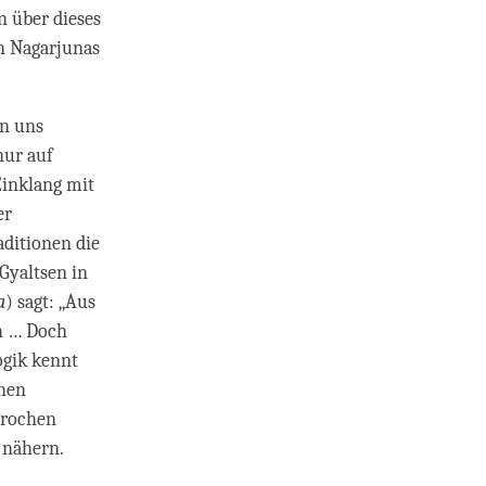
n über dieses
n Nagarjunas
in uns
nur auf
Einklang mit
er
aditionen die
Gyaltsen in
a
) sagt: „Aus
en … Doch
ogik kennt
chen
prochen
u nähern.