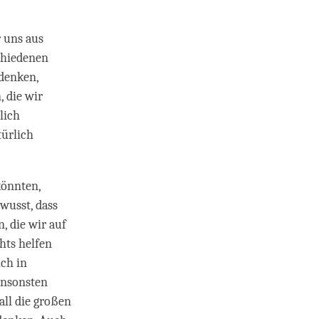
 uns aus
chiedenen
denken,
 die wir
lich
türlich
könnten,
wusst, dass
 die wir auf
hts helfen
ch in
Ansonsten
ll die großen