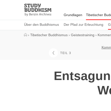
Close
Study
Buddhism
Grundlagen
Tibetischer Bu
Home
Über den Buddhismus
Der Pfad zur Erleuchtung
G
›
Tibetischer Buddhismus
›
Geistestraining
›
Komment
Komme
TEIL 3
Entsagun
We