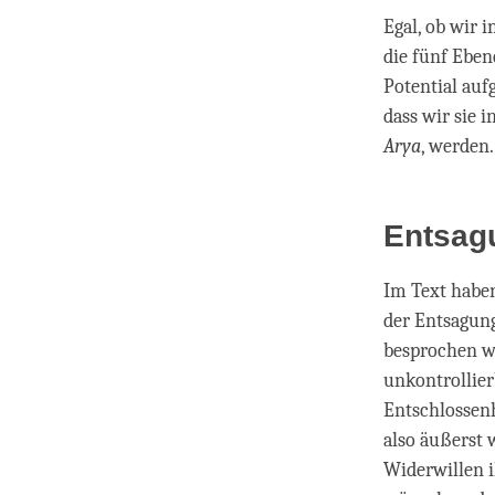
Egal, ob wir i
die fünf Eben
Potential au
dass wir sie 
Arya
, werden.
Entsag
Im Text habe
der Entsagung
besprochen wi
unkontrollie
Entschlossenh
also äußerst 
Widerwillen i