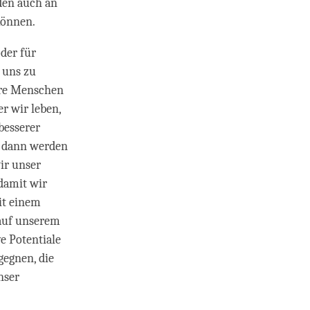
den auch an
können.
der für
 uns zu
here Menschen
er wir leben,
besserer
, dann werden
ir unser
 damit wir
it einem
 auf unserem
e Potentiale
egnen, die
nser