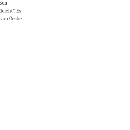
oßen
eicht“. Es
von Geshe