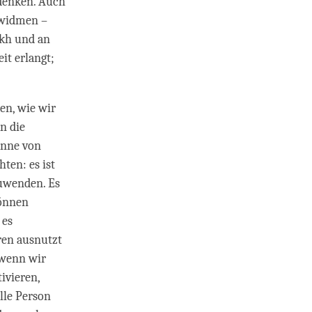
 denken. Auch
n widmen –
akh und an
it erlangt;
en, wie wir
n die
inne von
ten: es ist
uwenden. Es
können
 es
ren ausnutzt
 wenn wir
tivieren,
lle Person