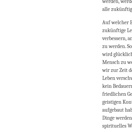
werden, werde
alle zukünfti
Auf welcher E
zukünftige L
verbessern, a
zu werden. So
wird glücklic
Mensch zu we
wir zur Zeit 
Leben verschw
kein Bedauer
friedlichen G
geistigen Kon
aufgebaut ha
Dinge werden 
spirituelles 