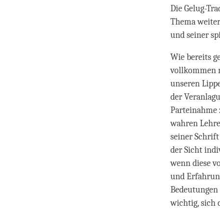
Die Gelug-Trad
Thema weiterz
und seiner s
Wie bereits ge
vollkommen m
unseren Lippe
der Veranlagu
Parteinahme z
wahren Lehren
seiner Schrift
der Sicht ind
wenn diese vo
und Erfahrung
Bedeutungen a
wichtig, sich