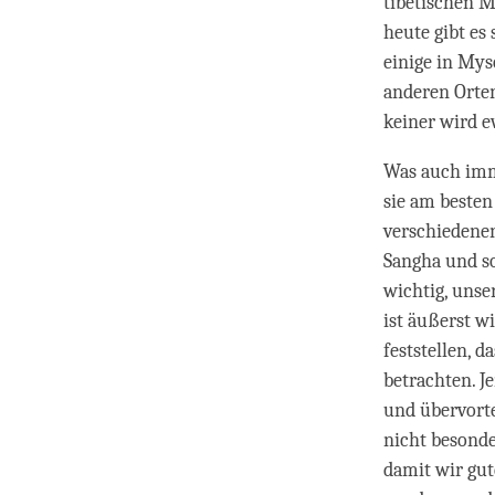
tibetischen M
heute gibt es
einige in Mys
anderen Orten
keiner wird e
Was auch imme
sie am besten
verschiedene
Sangha und so
wichtig, uns
ist äußerst w
feststellen, 
betrachten. J
und übervort
nicht besonder
damit wir gut