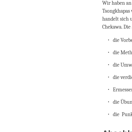
Wir haben an 
Tsongkhapas w
handelt sich
Chekawa. Die 
die Vor
die Meth
die Umwa
die verd
Ermessen
die Übun
die Punkt