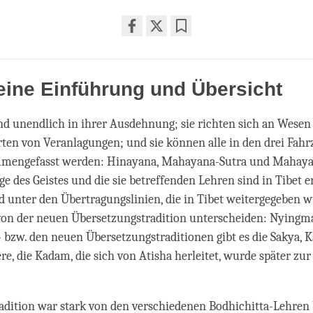
Share
Bookmark
on
facebook
ine Einführung und Übersicht
nd unendlich in ihrer Ausdehnung; sie richten sich an Wesen
ten von Veranlagungen; und sie können alle in den drei Fahr
mmengefasst werden: Hinayana, Mahayana-Sutra und Mahayan
ge des Geistes und die sie betreffenden Lehren sind in Tibet e
d unter den Übertragungslinien, die in Tibet weitergegeben 
 von der neuen Übersetzungstradition unterscheiden: Nyingm
 bzw. den neuen Übersetzungstraditionen gibt es die Sakya, 
re, die Kadam, die sich von Atisha herleitet, wurde später zur
dition war stark von den verschiedenen Bodhichitta-Lehren b