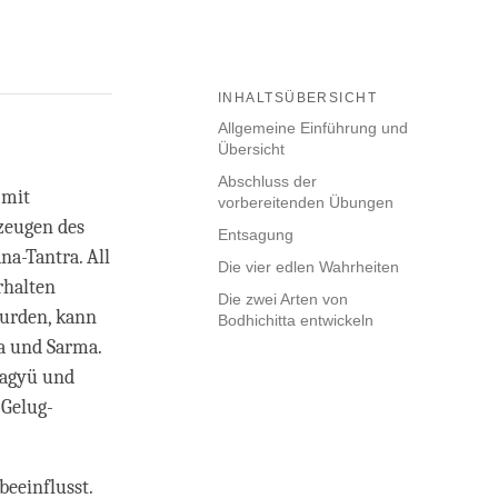
INHALTSÜBERSICHT
Allgemeine Einführung und
Übersicht
Abschluss der
 mit
vorbereitenden Übungen
zeugen des
Entsagung
a-Tantra. All
Die vier edlen Wahrheiten
rhalten
Die zwei Arten von
wurden, kann
Bodhichitta entwickeln
a und Sarma.
Kagyü und
 Gelug-
eeinflusst.