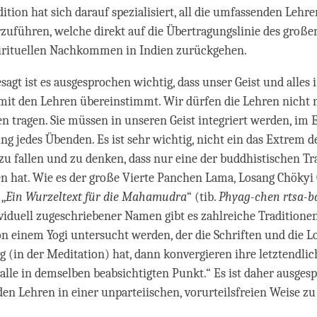
ition hat sich darauf spezialisiert, all die umfassenden Lehre
uführen, welche direkt auf die Übertragungslinie des große
pirituellen Nachkommen in Indien zurückgehen.
sagt ist es ausgesprochen wichtig, dass unser Geist und alles 
it den Lehren übereinstimmt. Wir dürfen die Lehren nicht 
n tragen. Sie müssen in unseren Geist integriert werden, im 
ng jedes Übenden. Es ist sehr wichtig, nicht ein das Extrem d
u fallen und zu denken, dass nur eine der buddhistischen Tr
 hat. Wie es der große Vierte Panchen Lama, Losang Chökyi 
 „
Ein Wurzeltext für die
Mahamudra
“ (tib.
Phyag-chen rtsa-b
ividuell zugeschriebener Namen gibt es zahlreiche Tradition
n einem Yogi untersucht werden, der die Schriften und die L
 (in der Meditation) hat, dann konvergieren ihre letztendli
lle in demselben beabsichtigten Punkt.“ Es ist daher ausges
 den Lehren in einer unparteiischen, vorurteilsfreien Weise z