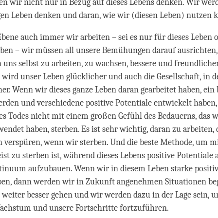
n wir nicht nur in Bezug auf dieses Lebens denken. Wir wer
gen Leben denken und daran, wie wir (diesen Leben) nutzen 
bene auch immer wir arbeiten – sei es nur für dieses Leben o
eben – wir müssen all unsere Bemühungen darauf ausrichten,
n uns selbst zu arbeiten, zu wachsen, bessere und freundlic
 wird unser Leben glücklicher und auch die Gesellschaft, in d
her. Wenn wir dieses ganze Leben daran gearbeitet haben, ein 
rden und verschiedene positive Potentiale entwickelt haben
des Todes nicht mit einem großen Gefühl des Bedauerns, das w
endet haben, sterben. Es ist sehr wichtig, daran zu arbeiten,
n verspüren, wenn wir sterben. Und die beste Methode, um m
eist zu sterben ist, während dieses Lebens positive Potentiale
tinuum aufzubauen. Wenn wir in diesem Leben starke positiv
ben, dann werden wir in Zukunft angenehmen Situationen beg
weiter besser gehen und wir werden dazu in der Lage sein, u
Wachstum und unsere Fortschritte fortzuführen.