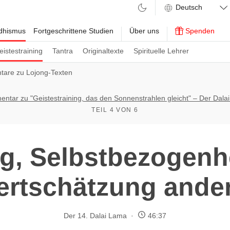
ddhismus
Fortgeschrittene Studien
Über uns
Spenden
eistestraining
Tantra
Originaltexte
Spirituelle Lehrer
are zu Lojong-Texten
ntar zu "Geistestraining, das den Sonnenstrahlen gleicht" – Der Dala
TEIL 4 VON 6
g, Selbstbezogenhe
rtschätzung ande
Der 14. Dalai Lama
46:37