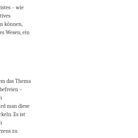
istes – wie
tives
en können,
es Wesen, ein
dem das Thema
befreien –
n
ird man diese
keln. Es ist
n
rzens zu