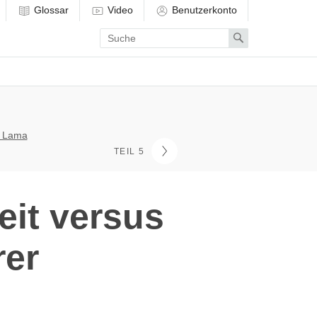
Glossar
Video
Benutzerkonto
Enter
Search
search
term
i Lama
TEIL 5
it versus
rer