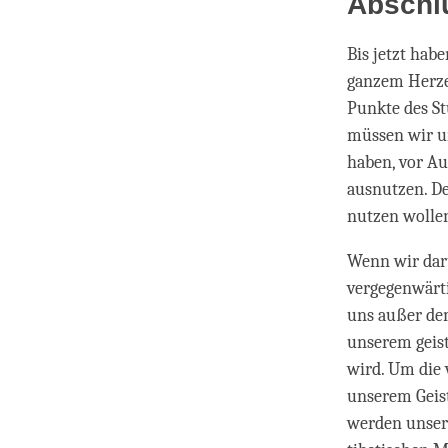
Abschl
Bis jetzt hab
ganzem Herze
Punkte des St
müssen wir un
haben, vor Au
ausnutzen. De
nutzen wolle
Wenn wir darü
vergegenwärti
uns außer de
unserem geist
wird. Um die
unserem Geist
werden unsere