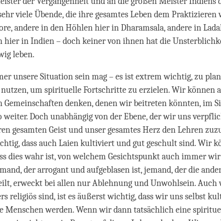
eister der Vergangenheit und an die großen Meister Indiens
 sehr viele Übende, die ihre gesamtes Leben dem Praktiziere
ore, andere in den Höhlen hier in Dharamsala, andere in Lad
 hier in Indien – doch keiner von ihnen hat die Unsterblichke
wig leben.
r unsere Situation sein mag – es ist extrem wichtig, zu plan
 nutzen, um spirituelle Fortschritte zu erzielen. Wir können a
n Gemeinschaften denken, denen wir beitreten könnten, im S
 weiter. Doch unabhängig von der Ebene, der wir uns verpflich
eren gesamten Geist und unser gesamtes Herz den Lehren zuz
ichtig, dass auch Laien kultiviert und gut geschult sind. Wir 
dass dies wahr ist, von welchem Gesichtspunkt auch immer wir
emand, der arrogant und aufgeblasen ist, jemand, der die ande
eilt, erweckt bei allen nur Ablehnung und Unwohlsein. Auch
s religiös sind, ist es äußerst wichtig, dass wir uns selbst kul
e Menschen werden. Wenn wir dann tatsächlich eine spiritue