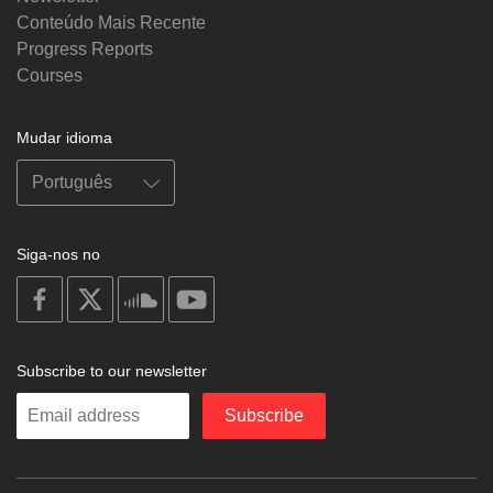
Conteúdo Mais Recente
Progress Reports
Courses
Mudar idioma
Siga-nos no
on
on
on
on
facebook
X
soundcloud
youtube
Subscribe to our newsletter
Enter
Subscribe
your
email