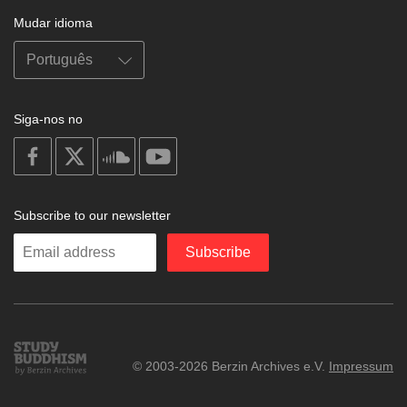
Mudar idioma
Siga-nos no
on
on
on
on
facebook
X
soundcloud
youtube
Subscribe to our newsletter
Enter
Subscribe
your
email
Study
© 2003-2026 Berzin Archives e.V.
Impressum
Buddhism
Home