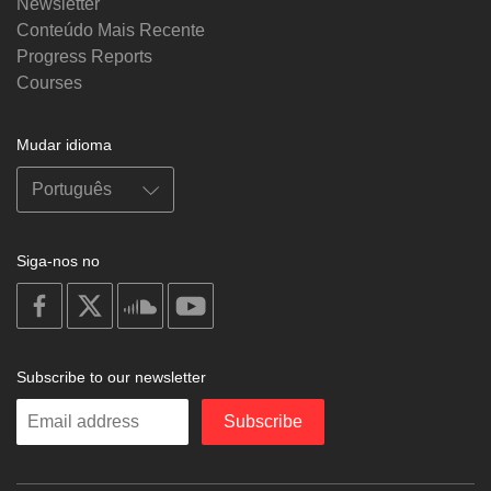
Newsletter
Conteúdo Mais Recente
Progress Reports
Courses
Mudar idioma
Siga-nos no
on
on
on
on
facebook
X
soundcloud
youtube
Subscribe to our newsletter
Enter
Subscribe
your
email