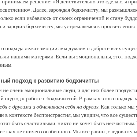
 принимаем решение: «Я действительно это сделаю, я при
осветлению». Далее, зарождая бодхичитту, мы размышляем
 только если избавлюсь от своих ограничений и стану будд
ы и зародив бодхичитту, мы устремляемся к просветлению 
го подхода лежат эмоции: мы думаем о доброте всех сущест
были нашими матерями. Если вы эмоциональны, этот подхо
вным.
ный подход к развитию бодхичитты
и не очень эмоциональные люди, и для них более продукт
 подход к работе с бодхичиттой. В рамках этого подхода 
ебя с другими и обмениваем себя на других
. Как только мы
ми в контексте беспристрастия, мы увидим, что все сущест
 хотят быть счастливыми, никто не хочет быть несчастным. 
ествах нет ничего особенного. Мы все равны, следователь