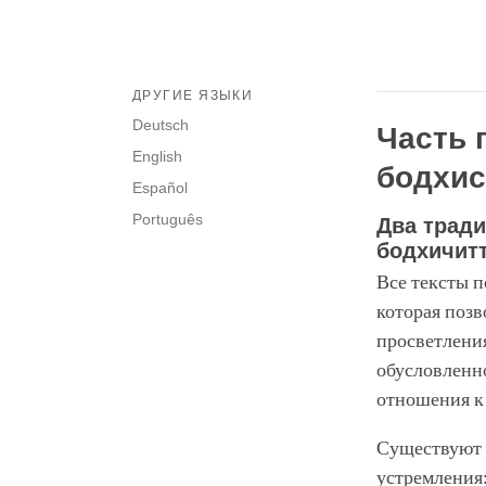
ДРУГИЕ ЯЗЫКИ
Deutsch
Часть 
English
бодхис
Español
Português
Два трад
бодхичит
Все тексты 
которая позв
просветления
обусловленно
отношения к 
Существуют д
устремления: