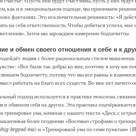
 счастье: «Пусть они будут счастливы, пусть у них буду
тем, как и в эмоциональном подходе, мы принимаем решени
своих фантазиях. Это исключительная решимость: «Я дейс
ять на себя ответственность. Чтобы добиться успеха, мне
ветления». Затем мы зарождаем намерение бодхичитты.
ие и обмен своего отношения к себе и к дру
 подойдёт людям с более рациональным стилем мышления.
увстве: «Все были так добры ко мне, поэтому я хочу им по
звиваем бодхичитту, потому что мы все равны и взаимосв
смысл работать на благо всех существ. Во мне нет ничего о
альный подход используется в практике
тонглена
, связанн
 и обменом себя на других. Эта практика подчёркивается
ли тренировке ума, начиная с нашего текста «Диск с остр
 заканчивая более поздними «Восемью строфами о тренир
tshig-brgyad-ma
) и «Тренировкой ума по семи пунктам» (
B