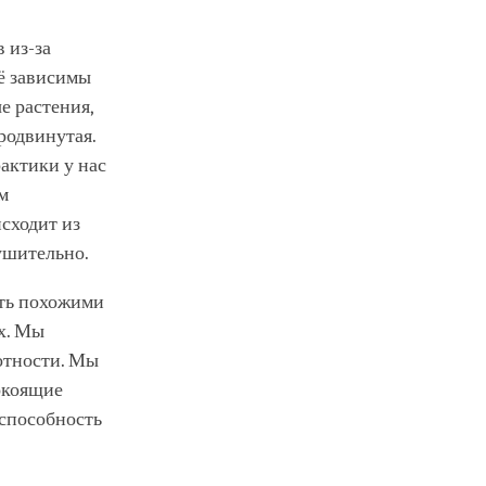
 из-за
ё зависимы
е растения,
родвинутая.
рактики у нас
м
сходит из
рушительно.
ыть похожими
ах. Мы
отности. Мы
окоящие
 способность