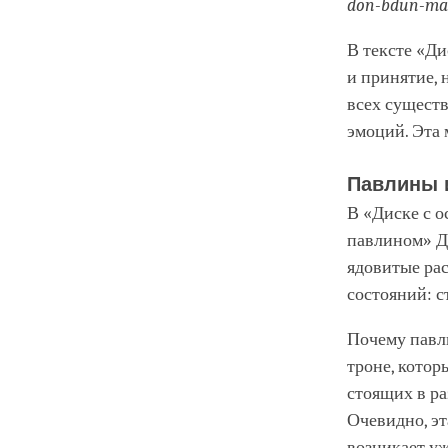
don-bdun-ma
В тексте «Ди
и принятие, 
всех существ
эмоций. Эта 
Павлины 
В «Диске с о
павлином» Дх
ядовитые ра
состояний: с
Почему павли
троне, котор
стоящих в ра
Очевидно, э
возникает у