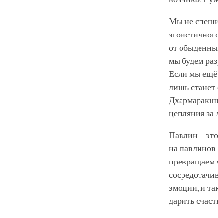
Мы не спеши
эгоистичног
от обыденных
мы будем раз
Если мы ещё 
лишь станет 
Дхармаракши
цепляния за 
Павлин – эт
на павлинов 
превращаем 
сосредотачи
эмоции, и та
дарить счаст