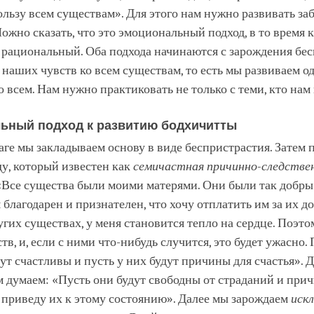
льзу всем существам». Для этого нам нужно развивать заб
ожно сказать, что это эмоциональный подход, в то время 
 рациональный. Оба подхода начинаются с зарождения бес
наших чувств ко всем существам, то есть мы развиваем о
 всем. Нам нужно практиковать не только с теми, кто нам
ьный подход к развитию бодхичитты
ге мы закладываем основу в виде беспристрастия. Затем 
у, который известен как
семичастная причинно-следстве
 «Все существа были моими матерями. Они были так добры 
 благодарен и признателен, что хочу отплатить им за их до
угих существах, у меня становится тепло на сердце. Поэто
тв, и, если с ними что-нибудь случится, это будет ужасно. 
ут счастливы и пусть у них будут причины для счастья». Д
 думаем: «Пусть они будут свободны от страданий и при
 приведу их к этому состоянию». Далее мы зарождаем
иск