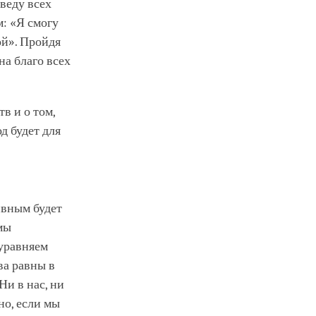
веду всех
: «Я смогу
ой». Пройдя
на благо всех
в и о том,
д будет для
ивным будет
мы
 уравняем
ва равны в
Ни в нас, ни
но, если мы