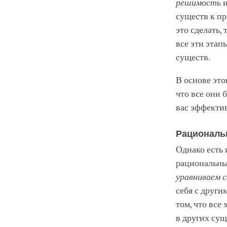
решимость
и
существ к пр
это сделать,
все эти этап
существ.
В основе это
что все они 
вас эффекти
Рациональ
Однако есть 
рациональный
уравниваем с
себя с други
том, что все
в других сущ