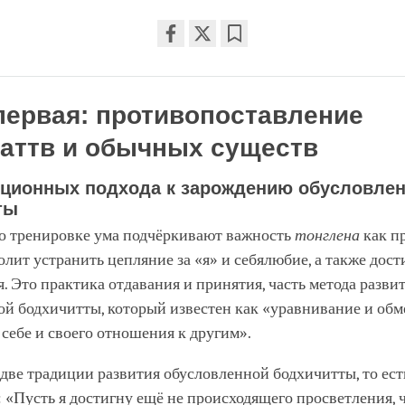
Share
Bookmark
on
facebook
первая: противопоставление
аттв и обычных существ
иционных подхода к зарождению обусловле
ты
по тренировке ума подчёркивают важность
тонглена
как п
олит устранить цепляние за «я» и себялюбие, а также дост
. Это практика отдавания и принятия, часть метода разви
й бодхичитты, который известен как «уравнивание и обм
себе и своего отношения к другим».
ве традиции развития обусловленной бодхичитты, то ест
 «Пусть я достигну ещё не происходящего просветления, 