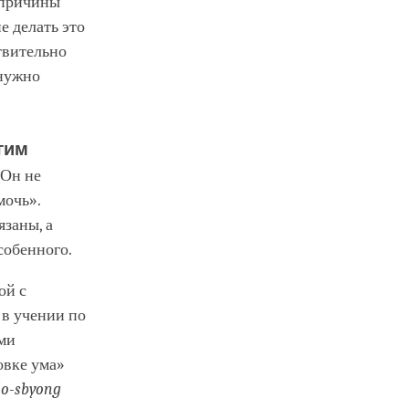
т причины
е делать это
твительно
 нужно
гим
 Он не
мочь».
язаны, а
собенного.
ой с
 в учении по
ыми
овке ума»
lo-sbyong