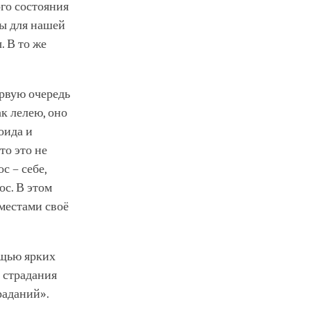
ого состояния
ты для нашей
. В то же
ервую очередь
ак лелею, оно
оида и
то это не
с – себе,
ос. В этом
 местами своё
ощью ярких
 страдания
раданий».