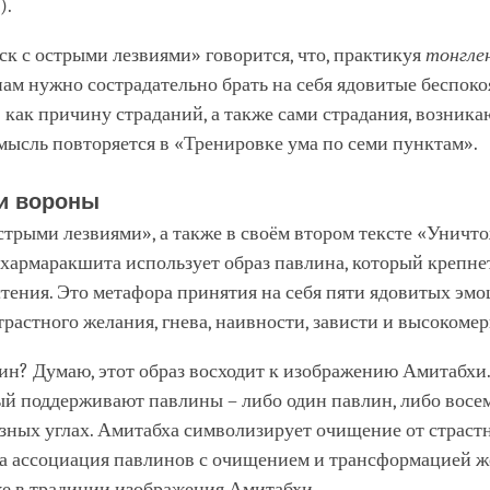
).
ск с острыми лезвиями» говорится, что, практикуя
тонгле
нам нужно сострадательно брать на себя ядовитые беспо
 как причину страданий, а также сами страдания, возник
мысль повторяется в «Тренировке ума по семи пунктам».
и вороны
стрыми лезвиями», а также в своём втором тексте «Уничт
армаракшита использует образ павлина, который крепнет
стения. Это метафора принятия на себя пяти ядовитых эм
трастного желания, гнева, наивности, зависти и высокомер
н? Думаю, этот образ восходит к изображению Амитабхи.
ый поддерживают павлины – либо один павлин, либо восе
зных углах. Амитабха символизирует очищение от страст
та ассоциация павлинов с очищением и трансформацией 
же в традиции изображения Амитабхи.