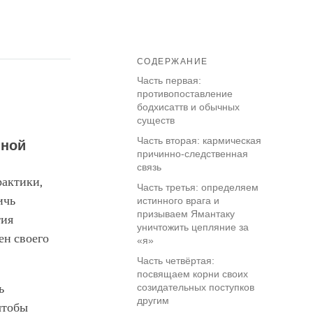
СОДЕРЖАНИЕ
Часть первая:
противопоставление
бодхисаттв и обычных
существ
Часть вторая: кармическая
нной
причинно-следственная
связь
рактики,
Часть третья: определяем
ичь
истинного врага и
призываем Ямантаку
тия
уничтожить цепляние за
ен своего
«я»
Часть четвёртая:
посвящаем корни своих
ь
созидательных поступков
другим
чтобы