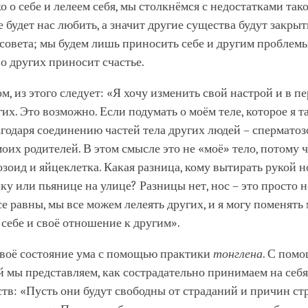
о о себе и лелеем себя, мы столкнёмся с недостатками так
е будет нас любить, а значит другие существа будут закры
овета; мы будем лишь приносить себе и другим проблемы
 о других приносит счастье.
м, из этого следует: «Я хочу изменить свой настрой и в п
гих. Это возможно. Если подумать о моём теле, которое я т
годаря соединению частей тела других людей – сперматоз
оих родителей. В этом смысле это не «моё» тело, потому ч
зоид и яйцеклетка. Какая разница, кому вытирать рукой но
ку или пьянице на улице? Разницы нет, нос – это просто н
е равны, мы все можем лелеять других, и я могу поменять
себе и своё отношение к другим».
воё состояние ума с помощью практики
тонглена
. С пом
 мы представляем, как сострадательно принимаем на себя
тв: «Пусть они будут свободны от страданий и причин ст