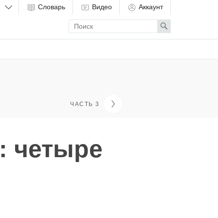
Словарь
Видео
Аккаунт
Enter
Search
search
term
ЧАСТЬ 3
: четыре