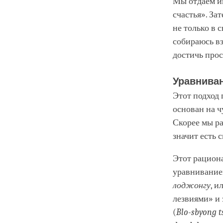
Мы отдаём им
счастья». За
не только в 
собираюсь вз
достичь прос
Уравниван
Этот подход
основан на ч
Скорее мы ра
значит есть 
Этот рацион
уравниванием
лоджонгу
, и
лезвиями» и
(
Blo-sbyong 