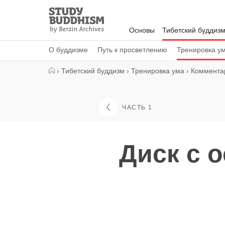
Close
Study
Buddhism
Основы
Тибетский буддиз
Home
О буддизме
Путь к просветлению
Тренировка у
›
Тибетский буддизм
›
Тренировка ума
›
Комментар
ЧАСТЬ 1
Диск с 