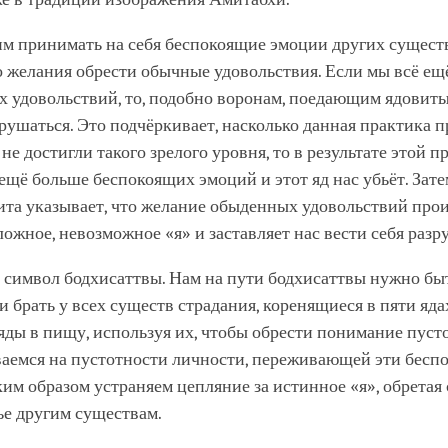
м принимать на себя беспокоящие эмоции других существ
о желания обрести обычные удовольствия. Если мы всё ещ
 удовольствий, то, подобно воронам, поедающим ядовиты
рушаться. Это подчёркивает, насколько данная практика п
не достигли такого зрелого уровня, то в результате этой п
ещё больше беспокоящих эмоций и этот яд нас убьёт. Зате
та указывает, что желание обыденных удовольствий прои
ложное, невозможное «я» и заставляет нас вести себя раз
о символ бодхисаттвы. Нам на пути бодхисаттвы нужно б
и брать у всех существ страдания, коренящиеся в пяти яд
яды в пищу, используя их, чтобы обрести понимание пуст
ваемся на пустотности личности, переживающей эти бесп
ким образом устраняем цепляние за истинное «я», обретая
ье другим существам.