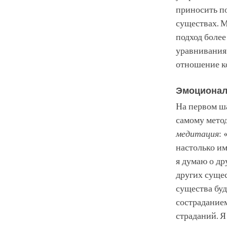
приносить по
существах. М
подход более
уравнивания 
отношение ко
Эмоционал
На первом ша
самому метод
медитация
:
настолько им
я думаю о др
других сущес
существа буд
состраданием
страданий. Я