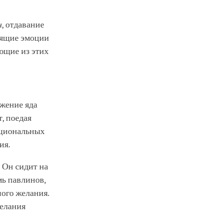
н
, отдавание
коящие эмоции
ающие из этих
ожение яда
, поедая
оциональных
ия.
 Он сидит на
мь павлинов,
ного желания.
желания