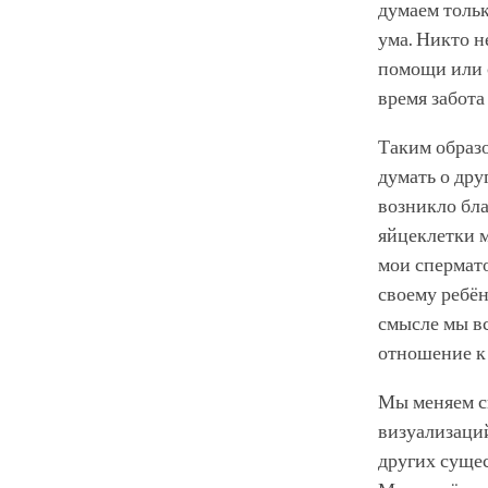
думаем тольк
ума. Никто н
помощи или с
время забота
Таким образо
думать о дру
возникло бла
яйцеклетки м
мои спермато
своему ребён
смысле мы вс
отношение к 
Мы меняем с
визуализаций
других сущес