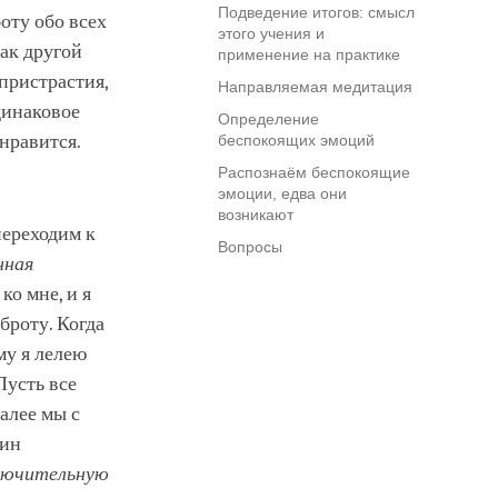
Подведение итогов: смысл
оту обо всех
этого учения и
как другой
применение на практике
пристрастия,
Направляемая медитация
динаковое
Определение
 нравится.
беспокоящих эмоций
Распознаём беспокоящие
эмоции, едва они
возникают
переходим к
Вопросы
нная
ко мне, и я
броту. Когда
му я лелею
Пусть все
алее мы с
чин
лючительную