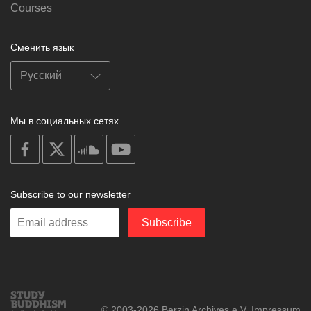
Courses
Сменить язык
Мы в социальных сетях
on
on
on
on
facebook
X
soundcloud
youtube
Subscribe to our newsletter
Enter
Subscribe
your
email
Study
© 2003-2026 Berzin Archives e.V.
Impressum
Buddhism