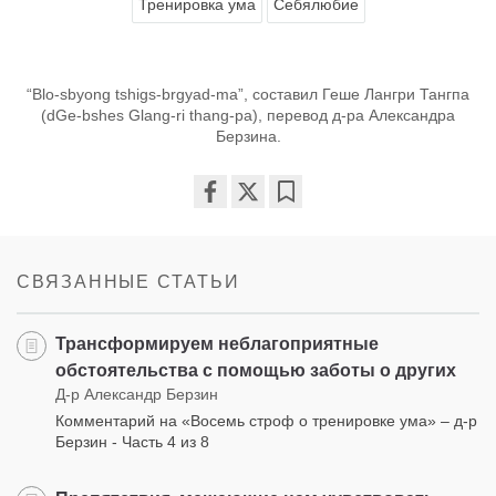
Тренировка ума
Себялюбие
“Blo-sbyong tshigs-brgyad-ma”, составил Геше Лангри Тангпа
(dGe-bshes Glang-ri thang-pa), перевод д-ра Александра
Берзина.
Share
Bookmark
on
facebook
СВЯЗАННЫЕ СТАТЬИ
Трансформируем неблагоприятные
обстоятельства с помощью заботы о других
Д-р Александр Берзин
Комментарий на «Восемь строф о тренировке ума» – д-р
Берзин - Часть 4 из 8