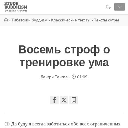
Close
Study
Buddhism
Home
›
Тибетский буддизм
›
Классические тексты
›
Тексты сутры
Восемь строф о
тренировке ума
Лангри Тангпа
01:09
Share
Bookmark
on
facebook
(1) Да буду я всегда заботиться обо всех ограниченных