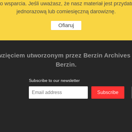
 wsparcia. Jeśli uważasz, że nasz materiał jest przyda
jednorazową lub comiesięczną darowiznę.
Ofiaruj
zięciem utworzonym przez Berzin Archives e.
Berzin.
Subscribe to our newsletter
Enter
Subscribe
your
email