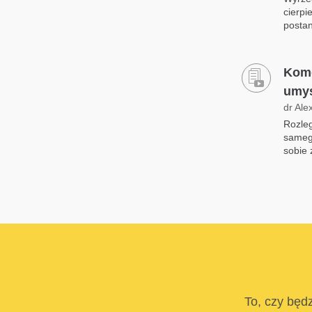
cierpi
postan
Kome
umys
dr Ale
Rozleg
samego
sobie 
To, czy będz