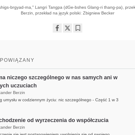
shigs-brgyad-ma," Langri Tangpa (dGe-bshes Glang-ri thang-pa), prze
Berzin, przekład na język polski: Zbigniew Becker​​​
Share
Bookmark
on
facebook
 POWIĄZANY
ma niczego szczególnego w nas samych ani w
ych uczuciach
xander Berzin
g umysłu w codziennym życiu: nic szczególnego - Część 1 w 3
chodzenie od wyrzeczenia do współczucia
xander Berzin
zenie się jest postanowieniem uwolnienia się od swojego