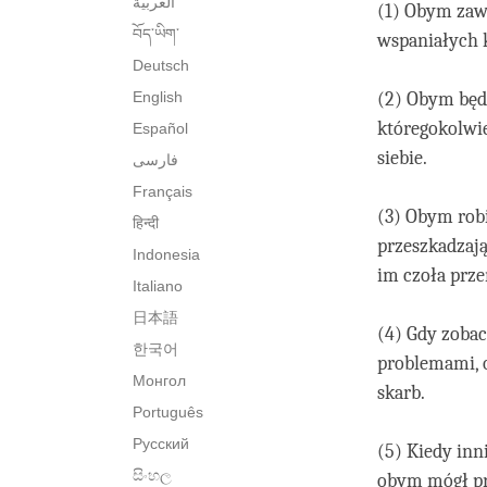
العربية
(1) Obym zaws
བོད་ཡིག་
wspaniałych k
Deutsch
English
(2) Obym będą
któregokolwie
Español
siebie.
فارسی
Français
(3) Obym rob
हिन्दी
przeszkadzaj
Indonesia
im czoła prz
Italiano
日本語
(4) Gdy zobac
한국어
problemami, o
Монгол
skarb.
Português
Русский
(5) Kiedy inn
සිංහල
obym mógł pr