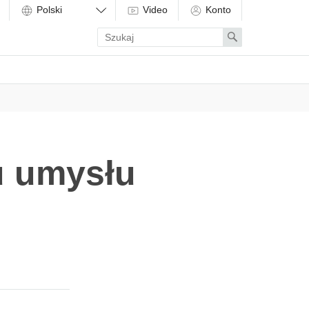
Video
Konto
Enter
Search
search
term
u umysłu