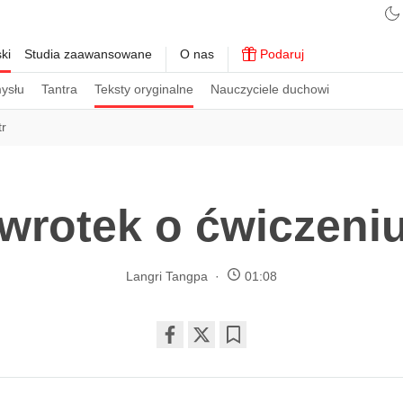
ki
Studia zaawansowane
O nas
Podaruj
ysłu
Tantra
Teksty oryginalne
Nauczyciele duchowi
tr
wrotek o ćwiczeni
Langri Tangpa
01:08
Share
Bookmark
on