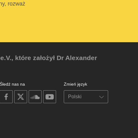
tny, rozważ
V., które założył Dr Alexander
Śledź nas na
Zmień język
on
on
on
on
facebook
X
soundcloud
youtube