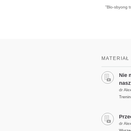
"Blo-sbyong t
MATERIAŁ
Nie 
nasz
dr Ale
Trenin
Prze
dr Ale
Wyrzec