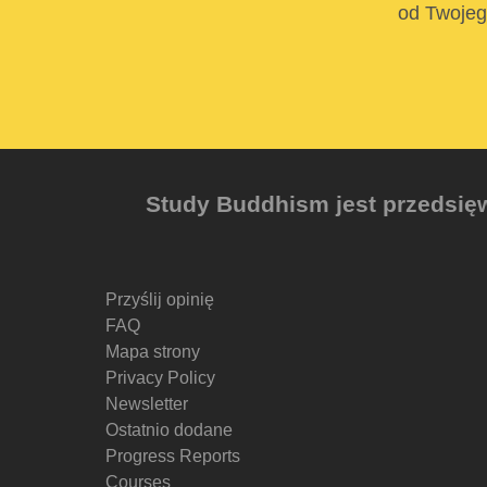
od Twojego
Study Buddhism jest przedsięw
Przyślij opinię
FAQ
Mapa strony
Privacy Policy
Newsletter
Ostatnio dodane
Progress Reports
Courses