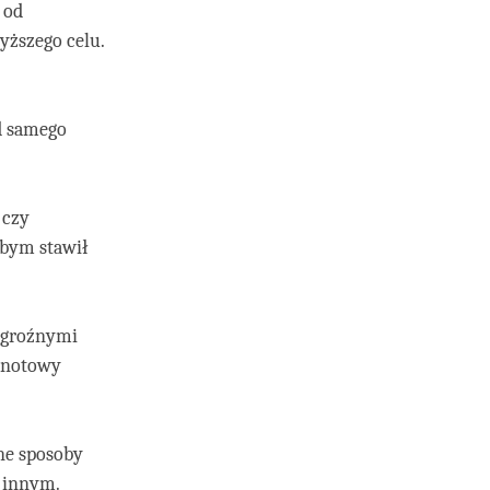
 od
yższego celu.
od samego
 czy
obym stawił
i groźnymi
ejnotowy
nne sposoby
 innym.