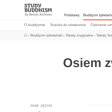
Close
Study
Buddhism
Podstawy
Buddyzm tybetańs
Home
O buddyzmie
Ścieżka do oświecenia
Ćwiczenie um
›
Buddyzm tybetański
›
Teksty oryginalne
›
Teksty Su
Osiem z
INNE JĘZYKI