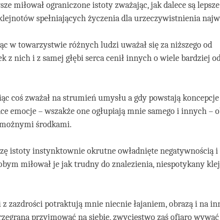
facebook
ze miłował ograniczone istoty zważając, jak dalece są lepsze
lejnotów spełniających życzenia dla urzeczywistnienia najw
c w towarzystwie różnych ludzi uważał się za niższego od
k z nich i z samej głębi serca cenił innych o wiele bardziej 
iąc coś zważał na strumień umysłu a gdy powstają koncepcje
ące emocje – wszakże one ogłupiają mnie samego i innych – 
emożnymi środkami.
zę istoty instynktownie okrutne owładnięte negatywnością 
bym miłował je jak trudny do znalezienia, niespotykany kl
i z zazdrości potraktują mnie niecnie łajaniem, obrazą i na i
zegraną przyjmować na siebie, zwycięstwo zaś ofiaro wywać