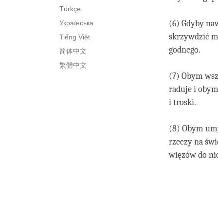
Türkçe
(6) Gdyby na
Українська
skrzywdzić mn
Tiếng Việt
godnego.
简体中文
繁體中文
(7) Obym wsz
raduje i oby
i troski.
(8) Obym umy
rzeczy na świ
więzów do nic