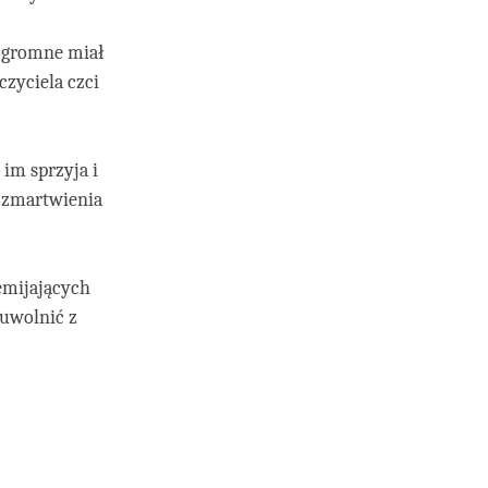
 ogromne miał
czyciela czci
im sprzyja i
 zmartwienia
emijających
 uwolnić z