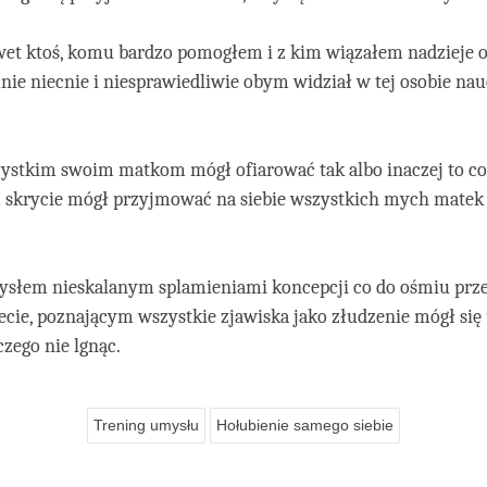
wet ktoś, komu bardzo pomogłem i z kim wiązałem nadzieje
ie niecnie i niesprawiedliwie obym widział w tej osobie nau
ystkim swoim matkom mógł ofiarować tak albo inaczej to co 
m skrycie mógł przyjmować na siebie wszystkich mych matek
słem nieskalanym splamieniami koncepcji co do ośmiu prz
ecie, poznającym wszystkie zjawiska jako złudzenie mógł się
zego nie lgnąc.
Trening umysłu
Hołubienie samego siebie