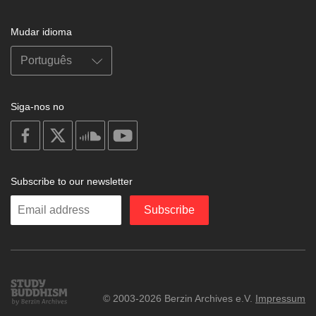
Mudar idioma
Siga-nos no
on
on
on
on
facebook
X
soundcloud
youtube
Subscribe to our newsletter
Enter
Subscribe
your
email
Study
© 2003-2026 Berzin Archives e.V.
Impressum
Buddhism