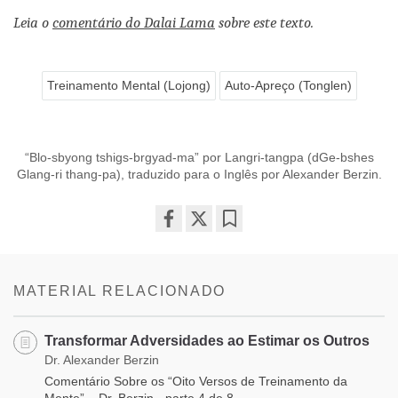
Leia o
comentário do Dalai Lama
sobre este texto.
Treinamento Mental (Lojong)
Auto-Apreço (Tonglen)
“Blo-sbyong tshigs-brgyad-ma” por Langri-tangpa (dGe-bshes
Glang-ri thang-pa), traduzido para o Inglês por Alexander Berzin.
Share
Bookmark
on
facebook
MATERIAL RELACIONADO
Transformar Adversidades ao Estimar os Outros
Dr. Alexander Berzin
Comentário Sobre os “Oito Versos de Treinamento da
Mente” – Dr. Berzin - parte 4 de 8