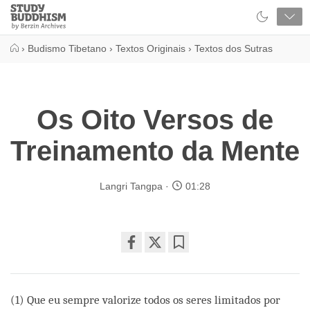
Close
Study
Buddhism
Home
›
Budismo Tibetano
›
Textos Originais
›
Textos dos Sutras
Os Oito Versos de
Treinamento da Mente
Langri Tangpa
01:28
Share
Bookmark
on
facebook
(1) Que eu sempre valorize todos os seres limitados por