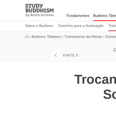
Close
Study
Buddhism
Fundamentos
Budismo Tibe
Home
Sobre o Budismo
Caminho para a Iluminação
Trei
›
Budismo Tibetano
›
Treinamento da Mente
›
Coment
C
PARTE 6
Trocan
S