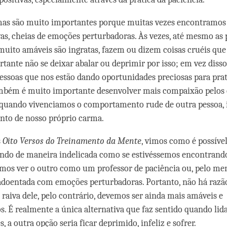
mas são muito importantes porque muitas vezes encontramos
as, cheias de emoções perturbadoras. Às vezes, até mesmo as
uito amáveis são ingratas, fazem ou dizem coisas cruéis qu
tante não se deixar abalar ou deprimir por isso; em vez diss
essoas que nos estão dando oportunidades preciosas para prat
ambém é muito importante desenvolver mais compaixão pelos 
quando vivenciamos o comportamento rude de outra pessoa, i
to de nosso próprio carma.
s
Oito Versos do Treinamento da Mente
, vimos como é possível
indo de maneira indelicada como se estivéssemos encontran
mos ver o outro como um professor de paciência ou, pelo me
doentada com emoções perturbadoras. Portanto, não há razã
raiva dele, pelo contrário, devemos ser ainda mais amáveis e
. É realmente a única alternativa que faz sentido quando l
s, a outra opção seria ficar deprimido, infeliz e sofrer.