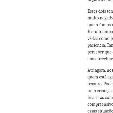
Esses dois te
muito negativ
quem fomos m
É muito impor
vê-las como p
paciência. T
perceber que 
amadurecimen
Até agora, no
quem está ag
tesouro. Pode
uma criança a
ficarmos com 
compreensivos
essas situaçõe