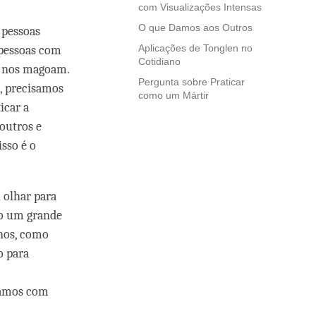
com Visualizações Intensas
O que Damos aos Outros
 pessoas
Aplicações de Tonglen no
 pessoas com
Cotidiano
e nos magoam.
Pergunta sobre Praticar
o, precisamos
como um Mártir
icar a
outros e
sso é o
 olhar para
do um grande
nos, como
o para
idamos com