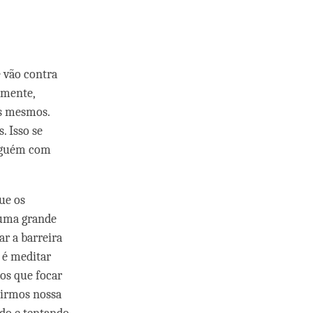
s
e vão contra
amente,
ós mesmos.
. Isso se
alguém com
ue os
 uma grande
r a barreira
 é meditar
os que focar
uirmos nossa