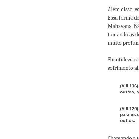
Além disso, e
Essa forma de
Mahayana. Nã
tomando as de
muito profun
Shantideva ec
sofrimento al
(VIII.136
outros, 
(VIII.120
para os 
outros.
Chamando a is