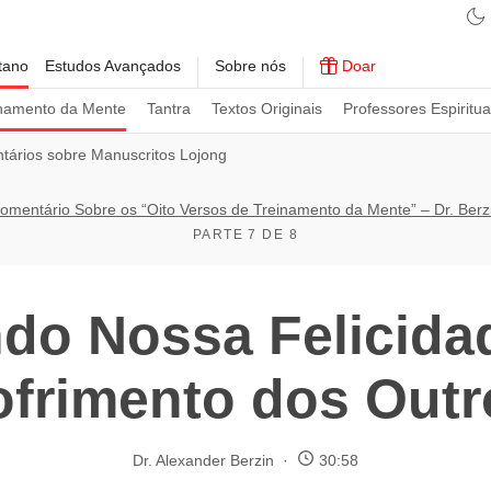
tano
Estudos Avançados
Sobre nós
Doar
namento da Mente
Tantra
Textos Originais
Professores Espiritua
ários sobre Manuscritos Lojong
omentário Sobre os “Oito Versos de Treinamento da Mente” – Dr. Berz
PARTE 7 DE 8
do Nossa Felicida
ofrimento dos Outr
Dr. Alexander Berzin
30:58