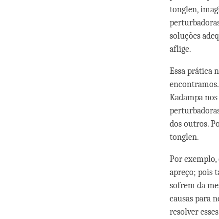
tonglen, ima
perturbadoras
soluções adeq
aflige.
Essa prática 
encontramos.
Kadampa nos a
perturbadoras
dos outros. P
tonglen.
Por exemplo, 
apreço; pois
sofrem da me
causas para n
resolver ess