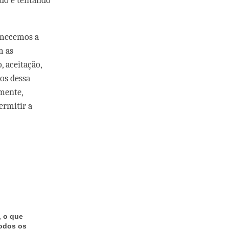
do e tentando
omecemos a
m as
 aceitação,
os dessa
mente,
ermitir a
, o que
todos os