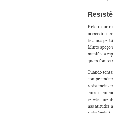
Resis
É claro que é 
nossas formas
ficamos pertu
Muito apego v
manifesta esp
quem fomos m
Quando tenta
compreendamo
resistência e
entre o enten
repetidamente
nas atitudes 