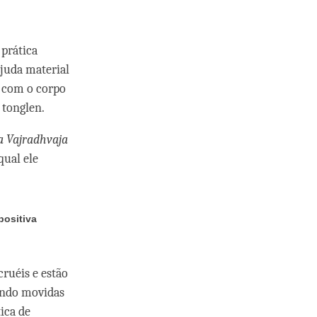
 prática
ajuda material
l com o corpo
e tonglen.
a Vajradhvaja
qual ele
positiva
ruéis e estão
gindo movidas
ica de