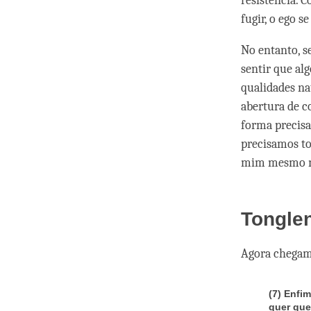
resistência. 
fugir, o ego s
No entanto, 
sentir que al
qualidades na
abertura de c
forma precisa
precisamos to
mim mesmo me
Tongle
Agora chegamo
(7)
Enfim
quer que