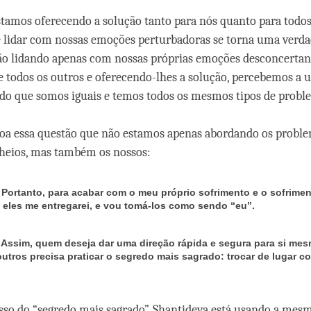
stamos oferecendo a solução tanto para nós quanto para todos
 lidar com nossas emoções perturbadoras se torna uma verdad
o lidando apenas com nossas próprias emoções desconcertan
 todos os outros e oferecendo-lhes a solução, percebemos a 
do que somos iguais e temos todos os mesmos tipos de probl
oa essa questão que não estamos apenas abordando os proble
heios, mas também os nossos:
)
Portanto, para acabar com o meu próprio sofrimento e o sofrime
a eles me entregarei, e vou tomá-los como sendo “eu”.
)
Assim, quem deseja dar uma direção rápida e segura para si me
outros precisa praticar o segredo mais sagrado: trocar de lugar c
so do “segredo mais sagrado”, Shantideva está usando a mesm