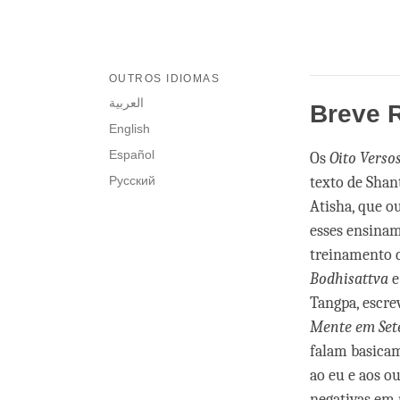
OUTROS IDIOMAS
العربية
Breve 
English
Español
Os
Oito Vers
Русский
texto de Shan
Atisha, que o
esses ensinam
treinamento d
Bodhisattva
e
Tangpa, escre
Mente em Set
falam basicam
ao eu e aos ou
negativas em 