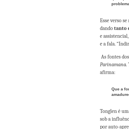
problema
Esse verso se 
dando
tanto 
e assistencia
e a fala. “In
As fontes dos
Parinamana.
afirma:
Que a fo
amadureç
Tonglen é uma
sob a influên
por auto-apre