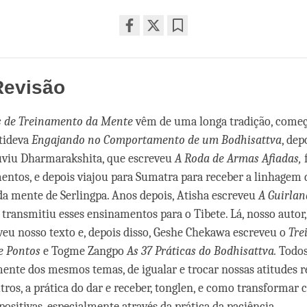
Share
Bookmark
on
facebook
Revisão
os de Treinamento da Mente
vêm de uma longa tradição, come
tideva
Engajando no Comportamento de um Bodhisattva
, de
uviu Dharmarakshita, que escreveu
A Roda de Armas Afiadas,
f
entos, e depois viajou para Sumatra para receber a linhagem 
a mente de Serlingpa. Anos depois, Atisha escreveu
A Guirlan
 transmitiu esses ensinamentos para o Tibete. Lá, nosso autor,
veu nosso texto e, depois disso, Geshe Chekawa escreveu o
Tre
e Pontos
e Togme Zangpo
As 37 Práticas do Bodhisattva.
Todos
ente dos mesmos temas, de igualar e trocar nossas atitudes r
tros, a prática do dar e receber, tonglen, e como transformar 
positivas, especialmente através da prática da paciência.