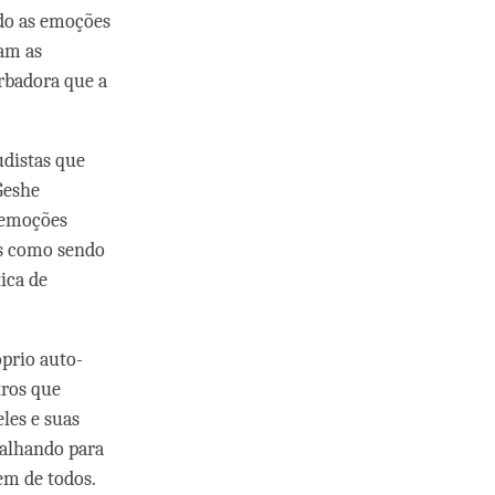
do as emoções
jam as
rbadora que a
udistas que
Geshe
 emoções
es como sendo
ica de
prio auto-
tros que
les e suas
balhando para
em de todos.