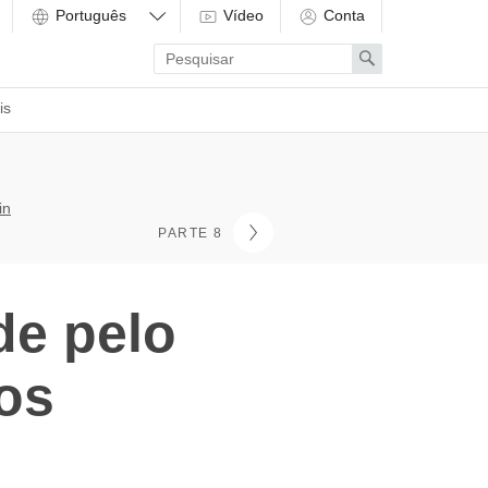
Vídeo
Conta
Enter
Search
search
term
is
in
PARTE 8
de pelo
os