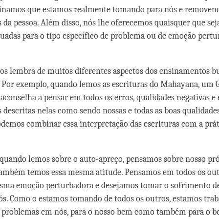
ginamos que estamos realmente tomando para nós e removen
 da pessoa. Além disso, nós lhe oferecemos quaisquer que se
uadas para o tipo específico de problema ou de emoção pertu
nos lembra de muitos diferentes aspectos dos ensinamentos b
 Por exemplo, quando lemos as escrituras do Mahayana, um 
conselha a pensar em todos os erros, qualidades negativas e
 descritas nelas como sendo nossas e todas as boas qualidad
odemos combinar essa interpretação das escrituras com a prát
quando lemos sobre o auto-apreço, pensamos sobre nosso pró
 também temos essa mesma atitude. Pensamos em todos os ou
sma emoção perturbadora e desejamos tomar o sofrimento de
ós. Como o estamos tomando de todos os outros, estamos tra
es problemas em nós, para o nosso bem como também para o b