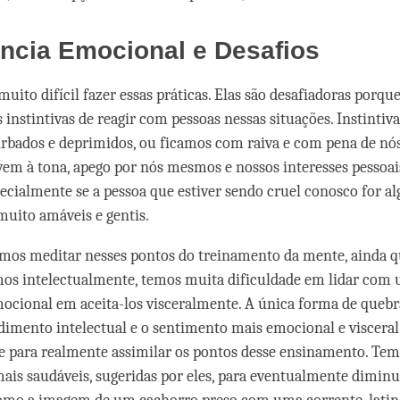
tência Emocional e Desafio
muito difícil fazer essas práticas. Elas são desafiadoras porqu
 instintivas de reagir com pessoas nessas situações. Instintiv
rbados e deprimidos, ou ficamos com raiva e com pena de n
em à tona, apego por nós mesmos e nossos interesses pessoais
ecialmente se a pessoa que estiver sendo cruel conosco for 
uito amáveis e gentis.
mos meditar nesses pontos do treinamento da mente, ainda q
s intelectualmente, temos muita dificuldade em lidar com
mocional em aceita-los visceralmente. A única forma de quebra
dimento intelectual e o sentimento mais emocional e visceral
 para realmente assimilar os pontos desse ensinamento. Tem
mais saudáveis, sugeridas por eles, para eventualmente dimin