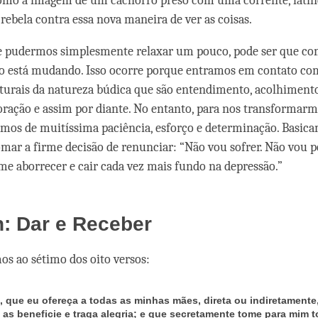
Como a imagem de um cachorro preso com uma corrente, latin
e rebela contra essa nova maneira de ver as coisas.
se pudermos simplesmente relaxar um pouco, pode ser que c
go está mudando. Isso ocorre porque entramos em contato co
turais da natureza búdica que são entendimento, acolhimento,
oração e assim por diante. No entanto, para nos transformarm
mos de muitíssima paciência, esforço e determinação. Basica
mar a firme decisão de renunciar: “Não vou sofrer. Não vou p
 aborrecer e cair cada vez mais fundo na depressão.”
n: Dar e Receber
s ao sétimo dos oito versos:
, que eu ofereça a todas as minhas mães, direta ou indiretamente
 as beneficie e traga alegria; e que secretamente tome para mim 