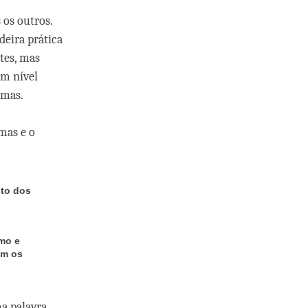
 os outros.
eira prática
tes, mas
um nível
emas.
mas e o
nto dos
smo e
om os
a palavra,