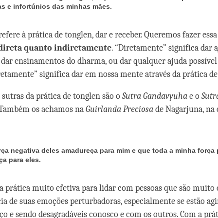
s e infortúnios das minhas mães.
refere à prática de tonglen, dar e receber. Queremos fazer essa
direta quanto indiretamente
. “Diretamente” significa dar 
l, dar ensinamentos do dharma, ou dar qualquer ajuda possíve
diretamente” significa dar em nossa mente através da prática d
 sutras da prática de tonglen são o
Sutra
Gandavyuha
e o
Sutr
Também os achamos na
Guirlanda Preciosa
de Nagarjuna, na 
rça negativa deles amadureça para mim e que toda a minha força 
a para eles.
 prática muito efetiva para lidar com pessoas que são muito c
cia de suas emoções perturbadoras, especialmente se estão a
ço e sendo desagradáveis conosco e com os outros. Com a prát