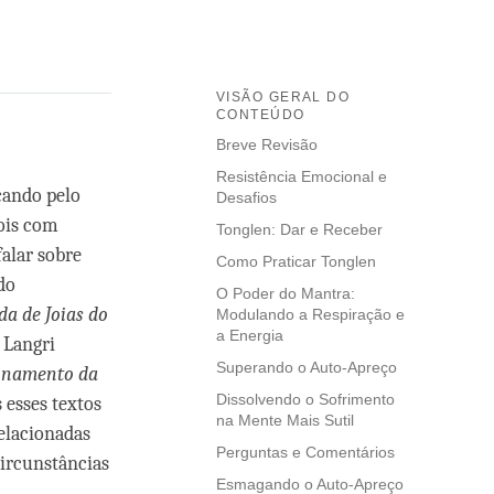
VISÃO GERAL DO
CONTEÚDO
Breve Revisão
Resistência Emocional e
çando pelo
Desafios
pois com
Tonglen: Dar e Receber
alar sobre
Como Praticar Tonglen
do
O Poder do Mantra:
da de Joias do
Modulando a Respiração e
a Energia
 Langri
Superando o Auto-Apreço
inamento da
Dissolvendo o Sofrimento
 esses textos
na Mente Mais Sutil
elacionadas
Perguntas e Comentários
circunstâncias
Esmagando o Auto-Apreço