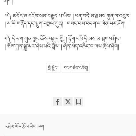
ཤོག།
༧༽ མདོར་ན་དངོས་སམ་བརྒྱུད་པ་ཡིས། ། ཕན་བདེ་མ་རྣམས་ཀུན་ལ་འབུལ།
། མ་ཡི་གནོད་དང་སྡུག་བསྔལ་ཀུན། ། གསང་བས་བདག་ལ་ལེན་པར་ཤོག།
༨༽ དེ་དག་ཀུན་ཀྱང་ཆོས་བརྒྱད་ཀྱི། ། རྟོག་པའི་དྲི་མས་མ་སྦགས་ཤིང༌།
། ཆོས་ཀུན་སྒྱུ་མར་ཤེས་པའི་བློས། ། ཞེན་མེད་འཆིང་བ་ལས་གྲོལ་ཤོག།
བློ་སྦྱོང་།
རང་གཅེས་འཛིན།
Share
Bookmark
on
facebook
འབྲེལ་ཡོད་རྩོམ་ཡིག་ཁག