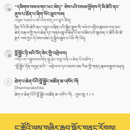
“དམིགས་བསལ་གང་ཡང་མེད།” ཅེས་པའི་བསམ་ཕྱོགས་དེ་མི་ཚེའི་ནང་
ནུས་པ་ཐོན་པ་ཞིག་ཡོང་ཐུབ་བམ།
འབུམ་རམས་པ་ཨེ་ལེག་ཛན་ཌར་བྷར་ཛིན།
ཉིན་རེའི་མི་ཚེའི་ནང་འབྱུང་བཞིན་པའི་སྐྱིད་སྡུག་གི་འཕེལ་འགྲིབ་རྣམས་ལ་ཧ་ཅང་
ཚད་བརྒལ་གྱི་གལ་ཆེན་དང་གནས་ཚུལ་ཆེན་པོ་མ་བཟོས་པའི་སྐབས། ང་ཚོའི་མི་ཚེ་
སྔར་ལས་ཀྱང་དེ་བས་བཟང་དུ་སྐྱེལ་ཐུབ་པ་ཡོང་གི་ཡོད།
བློ་སྦྱོང་ཉི་མའི་འོད་ཟེར་གྱི་འགྲེལ་བ།
༸གོང་ས་༸སྐྱབས་མགོན་སྐུ་ཕྲེང་བཅུ་བཞི་པ་ཆེན་པོ་མཆོག །
“བློ་སྦྱོང་དོན་བདུན་མའི་” འགྲེལ་བ་དང་བཅས་ལམ་རིམ་གྱི་གནད་རྣམས་རྒྱས་བཤད།
ཐེག་པ་ཆེན་པོའི་བློ་སྦྱོང་མཚོན་ཆ་འཁོར་ལོ།
Dharmarakshita
ཐེག་པ་ཆེན་པོའི་བློ་སྦྱོང་མཚོན་ཆ་འཁོར་ལོ། - དུམ་བུ། ༡ / ༢
ང་ཚོའི་ལས་གཞིར་རྒྱབ་སྐྱོར་གནང་རོགས།