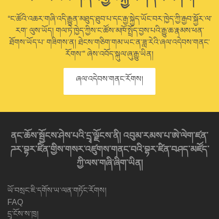
“ང་ཚོའི་འཆར་གཞི་འདི་རྒྱུན་མཐུད་ཐུབ་པ་དང་རྒྱ་སྐྱེད་ཡོང་བར་ཁྱེད་ཀྱི་རྒྱབ་སྐྱོར་ལ་
རག་ ལུས་ཡོད། གལ་ཏེ་ཁྱེད་ཀྱིས་ང་ཚོས་མཁོ་སྤྲོད་བྱས་པའི་རྒྱུ་ཆ་རྣམས་ཕན་
ཐོགས་ཡོད་པ་ གཟིགས་ན། ཐེངས་གཅིག་གམ་ཡང་ན་ཟླ་རེའི་ཞལ་འདེབས་གནང་
རོགས་” ཞེས་འབོད་སྐུལ་ཞུ་རྒྱུ་ཡིན།
ཞལ་འདེབས་གནང་རོགས།
ནང་ཆོས་སྦྱོངས་ཤེས་པའི་དྲྭ་ལྗོངས་ནི། འབུམ་རམས་པ་ཨེ་ལེག་ཛན་
ཌར་བྷར་ཛིན་གྱིས་གསར་འཛུགས་གནང་བའི་བྷར་ཛིན་བཤད་མཛོད་
ཀྱི་ལས་གཞི་ཞིག་ཡིན།
ཡོ་བསྲང་ཇི་དགོས་ཡ་ལན་གཏོང་རོགས།
FAQ
དྲྭ་ངོས་ས་ཁྲ།