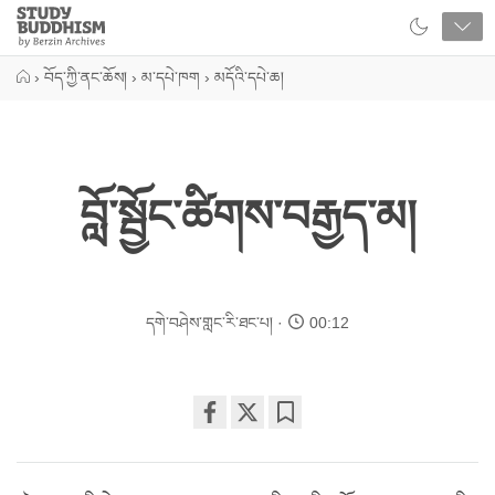
Close
Study
Buddhism
Home
›
བོད་ཀྱི་ནང་ཆོས།
›
མ་དཔེ་ཁག
›
མདོའི་དཔེ་ཆ།
བློ་སྦྱོང་ཚིགས་བརྒྱད་མ།
དགེ་བཤེས་གླང་རི་ཐང་པ།
00:12
Share
Bookmark
on
facebook