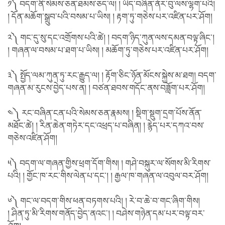
༡༽ བདག་ནི་སེམས་ཅན་ཐམས་ཅད་ལ། ། ཡིད་བཞིན་ནོར་བུ་ལས་ལྷག་པའི།
། དོན་མཆོག་སྒྲུབ་པའི་བསམ་པ་ཡིས། ། རྟག་ཏུ་གཅེས་པར་འཛིན་པར་ཤོག།
༢༽ གང་དུ་སུ་དང་འགྲོགས་པའི་ཚེ། ། བདག་ཉིད་ཀུན་ལས་དམན་བལྟ་ཞིང༌།
། གཞན་ལ་བསམ་པ་ཐག་པ་ཡིས། ། མཆོག་ཏུ་གཅེས་པར་འཛིན་པར་ཤོག།
༣༽ སྤྱོད་ལམ་ཀུན་ཏུ་རང་རྒྱུད་ལ། ། རྟོག་ཅིང་ཉོན་མོངས་སྐྱེས་མ་ཐག། བདག་
གཞན་མ་རུངས་བྱེད་པས་ན། ། བཙན་ཐབས་གདོང་ནས་བཟློག་པར་ཤོག།
༤༽ རང་བཞིན་ངན་པའི་སེམས་ཅན་རྣམས། ། སྡིག་སྡུག་དྲག་པོས་ནོན་
མཐོང་ཚེ། ། རིན་ཆེན་གཏེར་དང་འཕྲད་པ་བཞིན། ། རྙེད་པར་དཀའ་བས་
གཅེས་འཛིན་ཤོག།
༥༽ བདག་ལ་གཞན་གྱིས་ཕྲག་དོག་གིས། ། གཤེ་བསྐུར་ལ་སོགས་མི་རིགས་
པའི། ། གྱོང་ཁ་རང་གིས་ལེན་པ་དང༌། ། རྒྱལ་ཁ་གཞན་ལ་འབུལ་བར་ཤོག།
༦༽ གང་ལ་བདག་གིས་ཕན་བཏགས་པའི། ། རེ་བ་ཆེ་བ་གང་ཞིག་གིས།
། ཤིན་ཏུ་མི་རིགས་གནོད་བྱེད་ནའང༌། ། བཤེས་གཉེན་དམ་པར་བལྟ་བར་