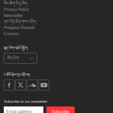
མིང་ཚིག་རིའུ་མིག
Privacy Policy
Newsletter
ནང་དོན་ཐོན་གསར་ཤོས།
Progress Reports
Courses
སྐད་ཡིག་བརྗེ་པོ་རྒྱོབ།
ང་ཚོའི་རྗེས་སུ་འབྲོངས།
on
on
on
on
facebook
X
soundcloud
youtube
Subscribe to our newsletter
Enter
Subscribe