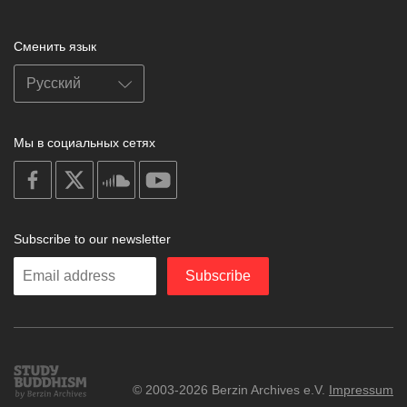
Сменить язык
Мы в социальных сетях
on
on
on
on
facebook
X
soundcloud
youtube
Subscribe to our newsletter
Enter
Subscribe
your
email
Study
© 2003-2026 Berzin Archives e.V.
Impressum
Buddhism