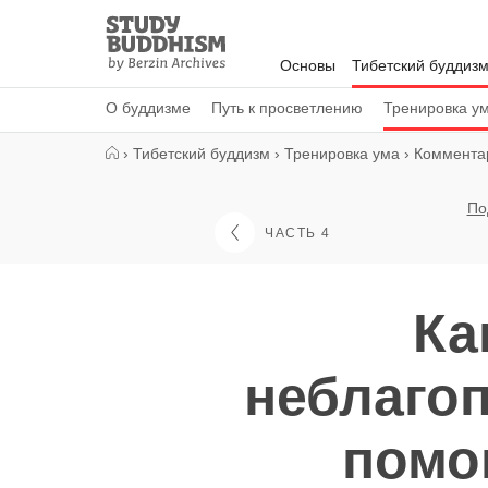
Close
Study
Buddhism
Основы
Тибетский буддиз
Home
О буддизме
Путь к просветлению
Тренировка у
›
Тибетский буддизм
›
Тренировка ума
›
Комментар
По
ЧАСТЬ 4
Ка
неблагоп
помо