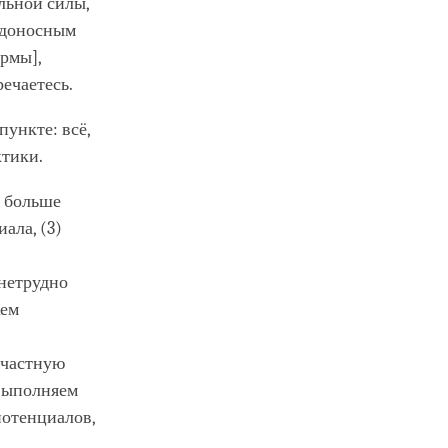
льной силы,
едоносным
рмы],
ечаетесь.
пункте: всё,
ктики.
ь больше
ала, (3)
нетрудно
жем
ичастную
 выполняем
отенциалов,