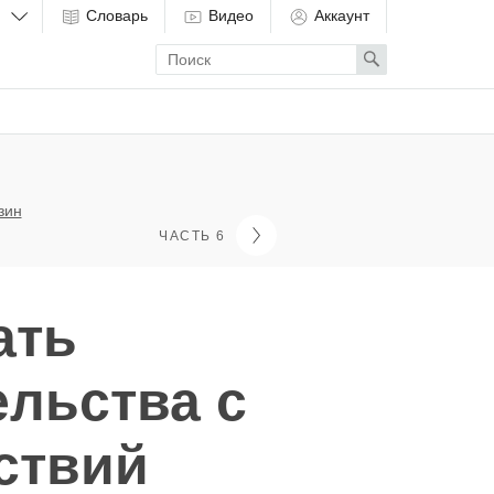
Словарь
Видео
Аккаунт
Enter
Search
search
term
зин
ЧАСТЬ 6
ать
льства с
ствий