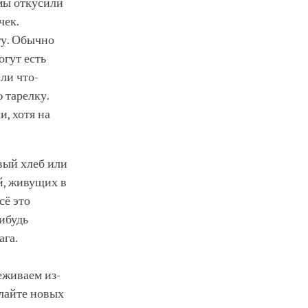
 мы откусили
чек.
гу. Обычно
огут есть
ли что-
 тарелку.
и, хотя на
вый хлеб или
й, живущих в
сё это
ибудь
ага.
еживаем из-
ылайте новых