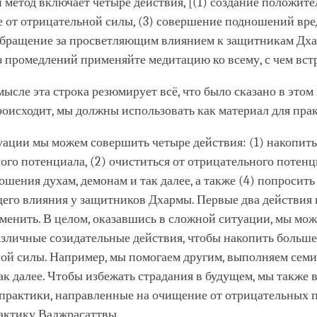
метод включает четыре действия, [(1) создание положите
е от отрицательной силы, (3) совершение подношений вр
 обращение за просветляющим влиянием к защитникам Дха
з промедлений применяйте медитацию ко всему, с чем встр
мысле эта строка резюмирует всё, что было сказано в этом 
роисходит, мы должны использовать как материал для пра
уации мы можем совершить четыре действия: (1) накопит
го потенциала, (2) очиститься от отрицательного потенци
ошения духам, демонам и так далее, а также (4) попросить
его влияния у защитников Дхармы. Первые два действия 
менить. В целом, оказавшись в сложной ситуации, мы мо
азличные созидательные действия, чтобы накопить больше
ой силы. Например, мы помогаем другим, выполняем сем
ак далее. Чтобы избежать страдания в будущем, мы также
рактики, направленные на очищение от отрицательных п
актику Ваджрасаттвы.