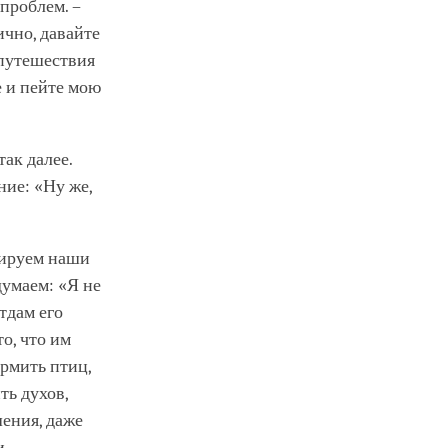
проблем. –
ично, давайте
 путешествия
е и пейте мою
так далее.
ние: «Ну же,
мируем наши
думаем: «Я не
тдам его
о, что им
ормить птиц,
ть духов,
ения, даже
и