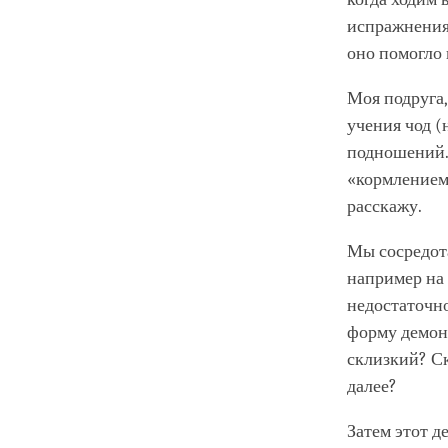
испражнения
оно помогло 
Моя подруга,
учения чод (
подношений. 
«кормлением 
расскажу.
Мы сосредота
например на 
недостаточн
форму демона
склизкий? Ск
далее?
Затем этот д