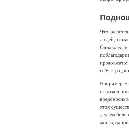
Подно
Что касается
людей, это м
Однако если 
поблагодарит
продолжать: 
себя страдан
Например, м
остатков пищ
вредоносным 
этих сущест
делаем боль
много, напри