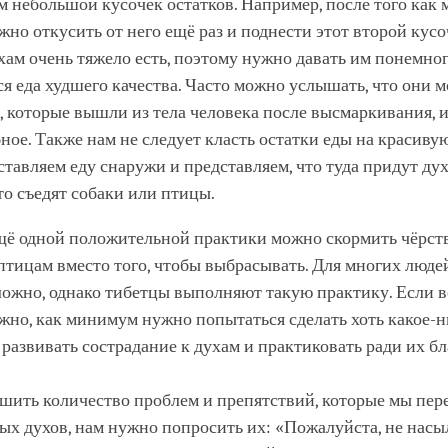
м небольшой кусочек остатков. Например, после того как
ужно откусить от него ещё раз и поднести этот второй кусо
ам очень тяжело есть, поэтому нужно давать им понемно
я еда худшего качества. Часто можно услышать, что они м
, которые вышли из тела человека после высмаркивания, и
ное. Также нам не следует класть остатки еды на красивую
тавляем еду снаружи и представляем, что туда придут дух
то съедят собаки или птицы.
ещё одной положительной практики можно скормить чёрст
птицам вместо того, чтобы выбрасывать. Для многих люде
сложно, однако тибетцы выполняют такую практику. Если в
жно, как минимум нужно попытаться сделать хоть какое-н
развивать сострадание к духам и практиковать ради их бл
шить количество проблем и препятствий, которые мы пер
ых духов, нам нужно попросить их: «Пожалуйста, не нас