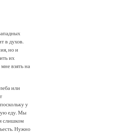
 западных
т в духов.
ия, но и
ить их
мне взять на
леба или
т
 поскольку у
шую еду. Мы
м слишком
съесть. Нужно