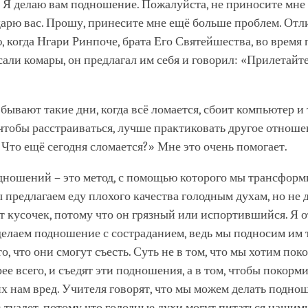
 Я делаю вам подношение. Пожалуйста, не приносите мне 
дарю вас. Прошу, принесите мне ещё больше проблем. Отл
 когда Нгари Ринпоче, брата Его Святейшества, во время
али комары, он предлагал им себя и говорил: «Прилетайт
 бывают такие дни, когда всё ломается, сбоит компьютер и 
чтобы расстраиваться, лучше практиковать другое отноше
 Что ещё сегодня сломается?» Мне это очень помогает.
дношений – это метод, с помощью которого мы трансфор
 предлагаем еду плохого качества голодным духам, но не 
от кусочек, потому что он грязный или испортившийся. Я о
елаем подношение с состраданием, ведь мы подносим им т
то, что они смогут съесть. Суть не в том, что мы хотим пок
рее всего, и съедят эти подношения, а в том, чтобы покорми
 нам вред. Учителя говорят, что мы можем делать поднош
в туалет, потому что голодные духи могут питаться нашим