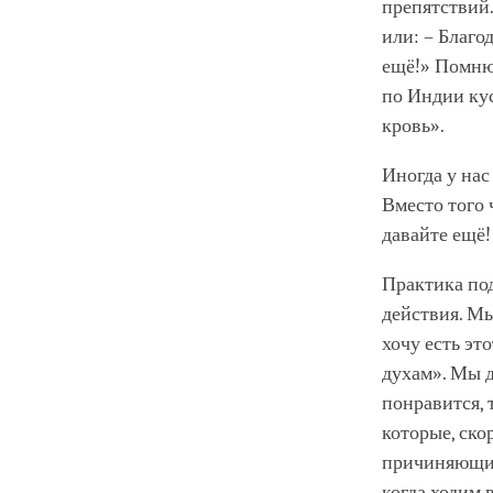
препятствий.
или: – Благо
ещё!» Помню,
по Индии кус
кровь».
Иногда у нас
Вместо того 
давайте ещё!
Практика по
действия. Мы
хочу есть эт
духам». Мы д
понравится, 
которые, ско
причиняющих
когда ходим 