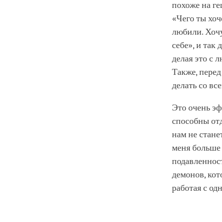
похоже на ге
«Чего ты хоч
любили. Хоч
себе», и так 
делая это с 
Также, перед
делать со все
Это очень эф
способны отд
нам не стане
меня больше
подавленност
демонов, ко
работая с од