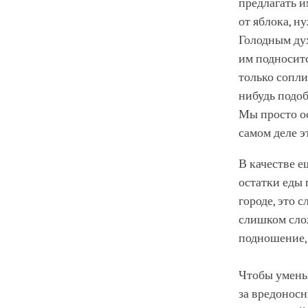
предлагать и
от яблока, н
Голодным дух
им подноситс
только сопли
нибудь подоб
Мы просто ос
самом деле э
В качестве 
остатки еды 
городе, это 
слишком сло
подношение, 
Чтобы умень
за вредоносн