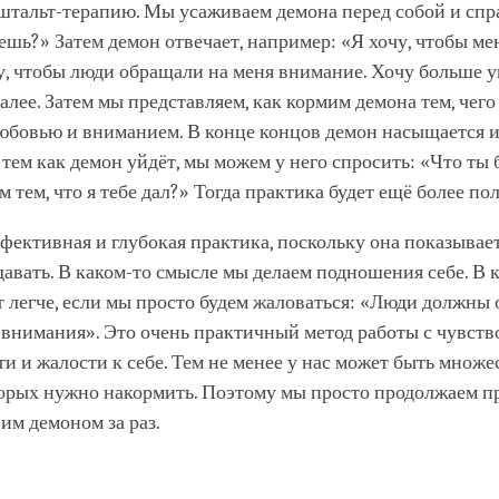
штальт-терапию. Мы усаживаем демона перед собой и спр
ешь?» Затем демон отвечает, например: «Я хочу, чтобы ме
у, чтобы люди обращали на меня внимание. Хочу больше у
далее. Затем мы представляем, как кормим демона тем, чего
любовью и вниманием. В конце концов демон насыщается и
 тем как демон уйдёт, мы можем у него спросить: «Что ты
м тем, что я тебе дал?» Тогда практика будет ещё более по
фективная и глубокая практика, поскольку она показывает
авать. В каком-то смысле мы делаем подношения себе. В 
т легче, если мы просто будем жаловаться: «Люди должны
 внимания». Это очень практичный метод работы с чувств
и и жалости к себе. Тем не менее у нас может быть множе
торых нужно накормить. Поэтому мы просто продолжаем пр
ним демоном за раз.