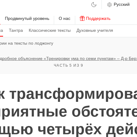
м
Продвинутый уровень
О нас
Поддержать
ма
Тантра
Классические тексты
Духовные учителя
ии на тексты по лоджонгу
дробное объяснение «Тренировки ума по семи пунктам» – Д-р Бер
ЧАСТЬ 5 ИЗ 9
к трансформиров
риятные обстояте
щью четырёх дей