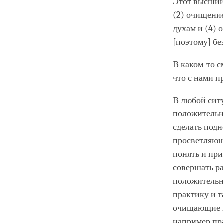
Этот высший 
(2) очищени
духам и (4)
[поэтому] бе
В каком-то с
что с нами п
В любой сит
положительно
сделать подн
просветляющ
понять и при
совершать р
положительн
практику и т
очищающие п
например пр