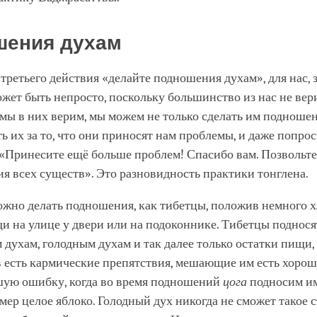
шения духам
 третьего действия «делайте подношения духам», для нас,
ожет быть непросто, поскольку большинство из нас не вери
мы в них верим, мы можем не только сделать им подношен
ь их за то, что они приносят нам проблемы, и даже попрос
«Принесите ещё больше проблем! Спасибо вам. Позвольте 
ия всех существ». Это разновидность практики тонглена.
ожно делать подношения, как тибетцы, положив немного х
и на улице у двери или на подоконнике. Тибетцы поднося
духам, голодным духам и так далее только остатки пищи,
в есть кармические препятствия, мешающие им есть хоро
шую ошибку, когда во время подношений
цога
подносим и
мер целое яблоко. Голодный дух никогда не сможет такое 