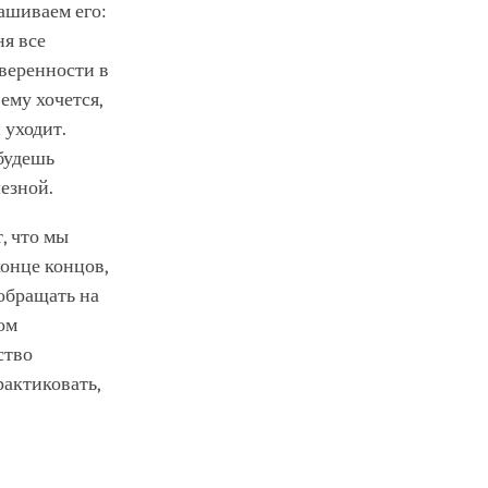
ашиваем его:
ня все
веренности в
 ему хочется,
 уходит.
 будешь
лезной.
, что мы
конце концов,
 обращать на
ом
ство
актиковать,