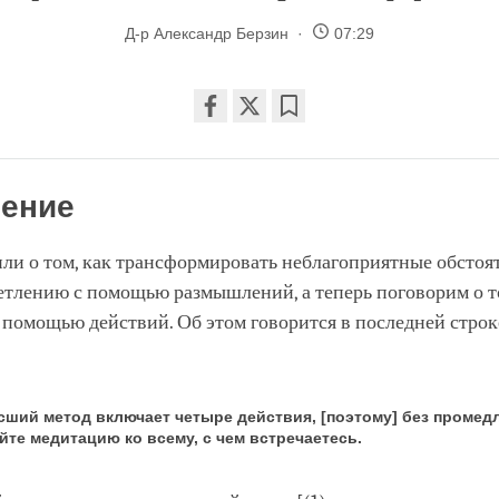
Д-р Александр Берзин
07:29
Share
Bookmark
on
facebook
ение
ли о том, как трансформировать неблагоприятные обстоят
етлению с помощью размышлений, а теперь поговорим о т
с помощью действий. Об этом говорится в последней строк
сший метод включает четыре действия, [поэтому] без промед
йте медитацию ко всему, с чем встречаетесь.