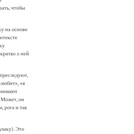
ать, чтобы
ку на основе
онтексте
ку
кратко о ней
 преследуют,
 любит», «я
инимают
 Может, он
, рога и так
ушку). Это