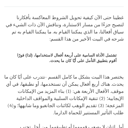
Bookmark
Share
on
facebook
غطينا حتى الآن كيفية تحويل الشروط المعاكسة بأفكارنا
لتصبح جزءًا من مسار الاستنارة، ونناقش الآن ذات الشيء في
سياق أفعالنا، ما الذي يمكننا القيام به. ما يمكننا القيام به تم
شرحه في البيت الأخير من هذا القسم:
تشتمل الأداة السامية على أربعة أفعال لاستخدامها، (لذا) فورًا
أقوم بتطبيق التأمل على أيًا كان ما يحدث.
يختصر هذا البيت بشكل ما كامل القسم -نتدرب على أيًا كان ما
يحدث. هناك أربع أفعال يمكن أن نستخدمها، أو نطبقها، في أي
موقف. الأفعال الأربعة هي: (1) بناء المزيد من الإمكانات
الإيجابية؛ (2) تنقية الإمكانات السلبية والمواقف الداخلية
المزعجة؛ (3) تقديم الوهب لكائنات الجانغبو وما شابهها؛ و(4)
طلب التأثير المستنير للحماة الدارما.
أول اثنان لا يصعب فهمهما أو تطبيقهما. من أجل تجنب