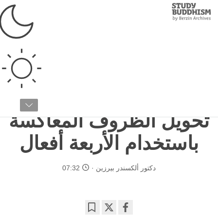
Study
Clos
Buddhism
Home
›
البوذية التبتية
›
تدريب الذهن
›
شروح لنصوص اللوجونغ
شرح تفصيلي لنص "النقاط السبع لتدريب الذهن" للدكتور
ألكسندر بيرزين
الجزء رقم ٥ / ٩
تحويل الظروف المعاكسة
باستخدام الأربعة أفعال
دكتور ألكسندر بيرزين
07:32