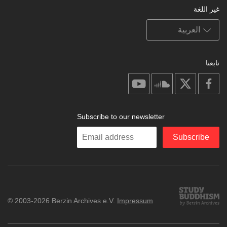
غير اللغة
تابعنا
on
on
on
on
youtube
soundcloud
facebook
X
Subscribe to our newsletter
Enter
Subscribe
your
email
Study
© 2003-2026 Berzin Archives e.V.
Impressum
Buddhism
Home