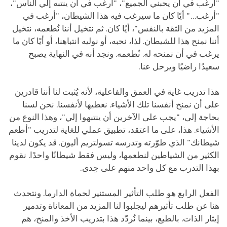
"أرغب في أن يحبني الجميع"، "أرغب في أن ينتبه إلي الناس"،
"أرغب…" أيًا كان ما سيرغب فيه هذا الشيطان، "أرغب في
المزيد من الثقة بالنفس"، أيًا كان. ثم نتخيل أننا نُطعمه، نتخيل
أننا نمنح هذا للشيطان. لذا، نحبه، أو نوليه انتباهنا، أو أيًا كان ما
يرغب في أن نمنحه له. نُطعمه. ونجد أنه في النهاية يصبح
سعيدًا راضيًا ويرحل عنا.
هذا تدريب غاية في العمق والفاعلية، لأنه يُثبت لنا أننا قادرين
على أن نمنح أنفسنا تلك الأشياء. نعطيها لأنفسنا. نحن لسنا
بحاجة إلى، "يجب على الآخرين أن ينتبهوا إلي"، وهذا النوع من
الأشياء. هذا، على ما اعتقد، تطبيق عملي للغاية لتدريب "أطعم
شيطانك" الذي طوّرته وتدرسه تسولتريم أليون. قد يكون لدينا
الكثير من الشياطين لنطعمها، وليس فقط شيطانًا واحدًا. نقوم
بهذا التدرب مع كل واحد منهم على حِدى.
الفعل الرابع هو طلب التأثير المستنير لحماة الدارما. ونتحدث
هنا عن طلب تأثيرهم ليجلبوا لنا المزيد من المعاناة وتدمير
إيثار الذات. بالطبع، بينما نُردّد هذا بتدريب الأخذ والمنح، هم