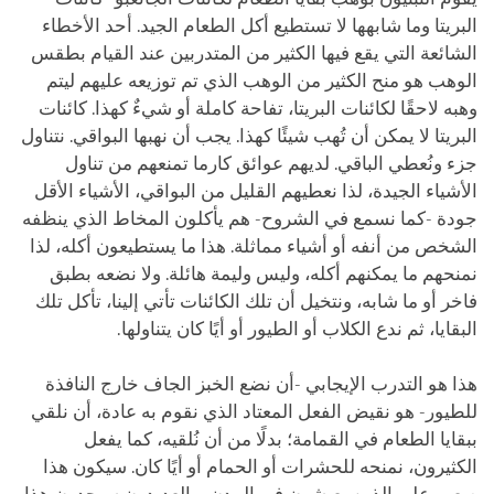
البريتا وما شابهها لا تستطيع أكل الطعام الجيد. أحد الأخطاء
الشائعة التي يقع فيها الكثير من المتدربين عند القيام بطقس
الوهب هو منح الكثير من الوهب الذي تم توزيعه عليهم ليتم
وهبه لاحقًا لكائنات البريتا، تفاحة كاملة أو شيءٌ كهذا. كائنات
البريتا لا يمكن أن تُهب شيئًا كهذا. يجب أن نهبها البواقي. نتناول
جزء ونُعطي الباقي. لديهم عوائق كارما تمنعهم من تناول
الأشياء الجيدة، لذا نعطيهم القليل من البواقي، الأشياء الأقل
جودة -كما نسمع في الشروح- هم يأكلون المخاط الذي ينظفه
الشخص من أنفه أو أشياء مماثلة. هذا ما يستطيعون أكله، لذا
نمنحهم ما يمكنهم أكله، وليس وليمة هائلة. ولا نضعه بطبق
فاخر أو ما شابه، ونتخيل أن تلك الكائنات تأتي إلينا، تأكل تلك
البقايا، ثم ندع الكلاب أو الطيور أو أيًا كان يتناولها.
هذا هو التدرب الإيجابي -أن نضع الخبز الجاف خارج النافذة
للطيور- هو نقيض الفعل المعتاد الذي نقوم به عادة، أن نلقي
ببقايا الطعام في القمامة؛ بدلًا من أن نُلقيه، كما يفعل
الكثيرون، نمنحه للحشرات أو الحمام أو أيًا كان. سيكون هذا