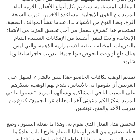
المعاناة المستقبلية، سنقوم بكل أنواع الأفعال اللازمة لبناء
المزيد من القوى الإيجابية -مساعدة الآخرين، تدرب السبعة
أفرع، وهذا النوع من الأشياء. لذا، عندما تنشأ المواقف الصعبة،
نستخدم هذا كظرفٍ للعمل من أجل تحقيق المزيد من الأشياء
الإيجابية، وأيضًا لننقي أنفسنا من الإمكانات السلبية، القيام
بالتدريبات المختلفة لتنقية الاستمرارية الذهنية، والتي ليس
هناك داعٍ أو وقت للخوض فيها جميعًا -تدريب فاجراساتفا وما
شابهه.
تقديم الوهب لكائنات الجانغبو -هذا ليس بالشيء السهل على
الغربيين أن يقوموا به. بالأساس، نقدم لهم الوهب، نشكرهم
على التسبب لنا في المشاكل، ونسألهم المزيد، "تسببوا لنا في
المزيد. شكرًا لكم. دعوني آخذ المعاناة عن الجميع"، كنوعٍ من
تدريب الأخذ والمنح، تونغلين.
لتحقيق هذا، الفعل الذي نقوم به، وهذا ما يفعله التبتيون، وضع
قطعة صغيرة من الخبز أو بقايا الطعام خارج الباب. عادةً ما
يقوم التبتيون بوهب بقايا الطعام لكائنات الجانغبو -كائنات