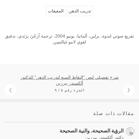
تدريب الذهن
المعيقات
تفريغ صوتي لندوة، برلين، ألمانيا، يونيو 2004، ترجمة أرجُنَ برَنَذي، تدقيق
لغوي لامو غيالتسِن
شرح تفصيلي لنص "النقاط السبع لتدريب الذهن" للدكتور
ألكسندر بيرزين
الجزء رقم ٥ / ٩
مقالات ذات صلة
الرؤية الصحيحة، والنية الصحيحة
دكتور ألكسندر بيرزين