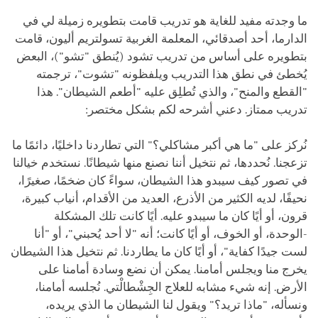
ما وجدته مفيد للغاية هو تدريب قامت بتطويره زميلة لي في
الدارما، أحد أصدقائي، المعلمة الغربية تسولتريم أليون، قامت
بتطويره على أساس من تدريب تشود (يُنطق "تشو")، البعض
يُخطئ في نطق هذا التدريب ويلفظونه "تشوت"، ترجمته
"القطع والمنح"، والذي تُطلِق عليه "أطعم الشيطان". هذا
تدريب ممتاز. دعني أشرحه لكم بشكل مختصر:
نُركز على "ما هي أكبر مشاكلي؟" التي تطاردنا داخليًا، دائمًا ما
تزعجنا. نُحددها، ثم نتخيل أننا نصنع منها شيطانًا. نستخدم خيالنا
في تصور كيف سيبدو هذا الشيطان، سواءً كان ضخمًا، صغيرًا،
نحيفًا، لديه الكثير من الأذرع، العديد من الأقدام، أنياب كبيرة،
قرون، أو أيًا كان ما سيبدو عليه. أيًا كانت تلك المشكلة
-الوحدة، أو الخوف، أو أيًا كانت؛ أنه "لا أحد يُحبني"، أو "أنا
لست جيدًا كفاية"، أو أيًا كان ما يطاردنا. ثم نتخيل هذا الشيطان
يخرج منا ويجلس أمامنا. يمكن أن نضع وسادة أمامنا على
الأرض. إنه شيء مشابه للعلاج الجِشْطالْتي. نُجلسه أمامنا،
ونسأله، "ماذا تريد؟" ويقول لنا الشيطان ما الذي يريده،