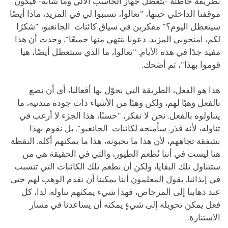
بطريقة خاطئة -يتعطل جهاز الحاسب الآلي وما شابه- فيكون
موقفنا الداخلي حينها، "تعالوا، تسببوا لي في المزيد، ماذا أيضًا
سيتعطل اليوم؟" مفكرين في سياق كائنات الجانغبو، "شكرًا
لكم، امنحوني المزيد. دعونا ننتهي منها جميعًا". وجدت أن هذا
مفيد جدًا في هذه الأيام. "تعالوا، ما الذي سيتعطل أيضًا، هيا
قوموا بهذا"، ثم أضحك.
هذا هو الفعل، الطريقة التي نحوّل بها أفعالنا، أي أن نضع
بالفعل وهبًا لهم، ولكن وهبًا من الأشياء ذات جودة متدنية، ما
يتناولوه بالفعل. نحن لا نفكر، "حسنًا، هذا الجزء لا أرغب في
تناوله، لأنه قذر. سأمنحه لكائنات الجانغبو". بل نقوم بهذا
بشفقة تجاههم، لأن هذا ما يحبونه، هذا ما يمكنهم أكله. النقطة
هنا ليست في أننا نُطعم الطيور، والتي في الحقيقة هي من
ستتناول تلك البقايا، ولكن أن نطعم تلك الكائنات التي تتسبب
في إيذائنا. يقول المعلمون أننا يمكننا أن نقدم الوهب لهم حتى
عند ذهابنا إلى المرحاض، فهذا شيء يمكنهم تناوله. لذا، كل
فعل يمكن تحويله إلى شيءٍ يمكنه أن يساعدنا في مسار
الاستنارة.