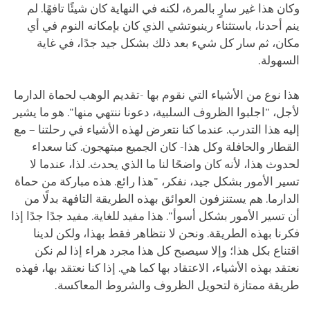
وكان هذا غير سارٍ بالمرة، لكنه في النهاية كان شيئًا تافهًا. لم
ينم أحدنا، باستثناء رينبوتشي الذي كان بإمكانه النوم في أي
مكان، ثم سار كل شيء بعد ذلك بشكل جيد جدًا، في غاية
السهولة.
هذا نوع من الأشياء التي نقوم بها -تقديم الوهب لحماة الدارما
لأجل، "اجلبوا الظروف السلبية، دعونا ننتهي منها". هو ما يشير
إليه هذا التدرب. عندما كنا نتعرض لهذه الأشياء في رحلتنا – مع
القطار والحافلة وكل هذا- كان الجميع مبتهجون. كنا سعداء
لحدوث هذا، لأنه كان واضحًا لنا ما الذي يحدث. لذا، عندما لا
تسير الأمور بشكل جيد، نفكر، "هذا رائع. هذه مباركة من حماة
الدارما. هم يستنزفون العوائق بهذه الطريقة التافهة بدلًا من
أن تسير الأمور بشكل أسوأ". هذا مفيد للغاية. مفيد جدًا جدًا إذا
فكرنا بهذه الطريقة. ونحن لا نتظاهر فقط بهذا، ولكن لدينا
اقتناع بكل هذا؛ وإلا سيصبح كل هذا مجرد هراء إذا لم نكن
نعتقد بهذه الأشياء، الاعتقاد بها كما هي. إذا كنا نعتقد بها، فهذه
طريقة ممتازة لتحويل الظروف والشروط المعاكسة.