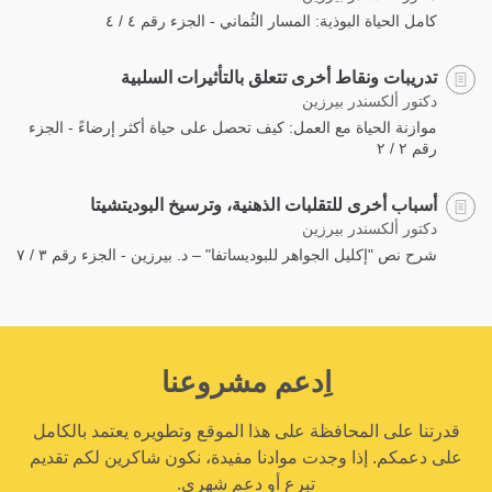
كامل الحياة البوذية: المسار الثُماني - الجزء رقم ٤ / ٤
تدريبات ونقاط أخرى تتعلق بالتأثيرات السلبية
دكتور ألكسندر بيرزين
موازنة الحياة مع العمل: كيف تحصل على حياة أكثر إرضاءً - الجزء
رقم ٢ / ٢
أسباب أخرى للتقلبات الذهنية، وترسيخ البوديتشيتا
دكتور ألكسندر بيرزين
شرح نص "إكليل الجواهر للبوديساتفا" – د. بيرزين - الجزء رقم ٣ / ٧
اِدعم مشروعنا
قدرتنا على المحافظة على هذا الموقع وتطويره يعتمد بالكامل
على دعمكم. إذا وجدت موادنا مفيدة، نكون شاكرين لكم تقديم
تبرع أو دعم شهري.