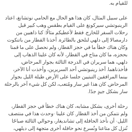
للقيام به.
على سبيل المثال، كان هذا هو الحال مع الحامي نوتشانغ، اعتاد
الرينبوتشي سيركونغ على القيام بطقس وهب كبير قبل
رحلات السفر للخارج. فقط لأعطيكم مثالًا: كنا ذاهبين من
دارمصالا إلى دلهي لنلحق بالطائرة. أخذنا القطار من باتنكوت
وكان هناك خطأ ما في حجز القطار، ولم نحصل على ما قمنا
بحجزه، ما كان متاح في القطار، لأنه كان علينا الذهاب إلى
دلهي، هما سريران في الدرجة الثالثة بجوار المرحاض،
فأخذناهما. أخذ رينبوتشي أحد السريرين، وأخذت أنا الآخر،
بينما المرافقين التبتيين جلسا على الأرض طيلة الليل بجوار
المرحاض. كان هذا غير سار ومُتعب، لكن كل شيء آخر بالرحلة
سار بشكل جيدٍ جدًا.
رحلة أخرى، بشكل مشابه، كان هناك خطأ في حجز القطار،
ولم نتمكن من أخذ القطار. كان علينا -وحدث هذا في منتصف
الليل- أن نأخذ الحافلة إلى تشانديغار، وحوالي الثالثة صباحًا
نُنزل كل متاعنا ونُسرع نحو حافلة أخرى متجهة إلى ديلهي،