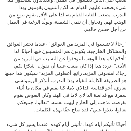
صعب على الذين يعيشون في المدن، والعديدون سيجدون هذا
شيء يصعب عليهم القيام به، لكن التبتيون يقومون بهذا
التدرب. يصعب للغاية القيام به، لذا على الأقل نقوم بنوعٍ من
الوهب لهم، ونحاول أن ننمي الشفقة، ونولّد الرغبة في العمل
من أجل حسن حالهم.
"رجاءً لا تتسببوا في المزيد من العوائق" -عندما نختبر العوائق
والمشاكل الخارجية، يكونون هم المتسببون فيها أحيانًا، لذا
"أقدّم لكم هذا الوهب لتتوقفوا عن التسبب في المزيد من
الأذى" -نردد هذا إذا كان صعب علينا أن نقول، "شكرًا لكم،
رجاءً، امنحوني المزيد. رائع، أعطوني المزيد" سيكون هذا حينها
هو الطريقة الكاملة للقيام بهذا التدرب. أتذكر الرينبوتشي
نغاري، أخو قداسة الدالاي لاما، كنا نقيم في مكان ما أثناء
سفرنا مع قداسة الدالاي لاما في الهند وكان البعوض يقوم
بقرصه، فذهب إلى الخارج ليهب نفسه، "تعالوا، جميعكم،
تعالوا، تغذوا علي"، لقد صاح حقًا بهذه الكلمات.
أحيانًا تأتيكم أيام كهذا، تأتيني أيام كهذه، عندما يسير كل شيء