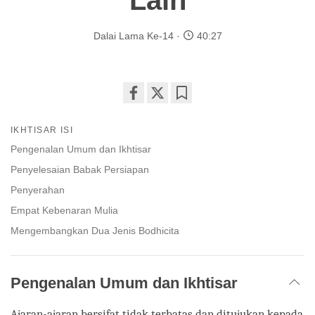
Lain
Dalai Lama Ke-14
40:27
Share
Bookmark
on
IKHTISAR ISI
facebook
Pengenalan Umum dan Ikhtisar
Penyelesaian Babak Persiapan
Penyerahan
Empat Kebenaran Mulia
Mengembangkan Dua Jenis Bodhicita
Pengenalan Umum dan Ikhtisar
Ajaran-ajaran bersifat tidak terbatas dan ditujukan kepada