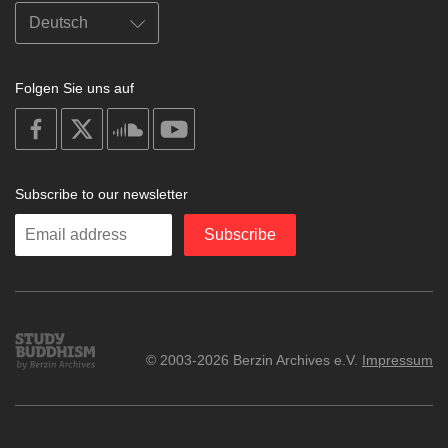
Folgen Sie uns auf
on
on
on
on
facebook
X
soundcloud
youtube
Subscribe to our newsletter
Enter
Subscribe
your
email
Study
© 2003-2026 Berzin Archives e.V.
Impressum
Buddhism
Home