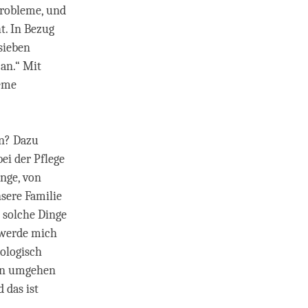
Probleme, und
t. In Bezug
sieben
 an.“ Mit
leme
en? Dazu
ei der Pflege
inge, von
nsere Familie
 solche Dinge
h werde mich
ologisch
ion umgehen
 das ist