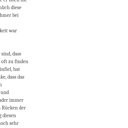
hlich diese
ehmer bei
keit war
sind, dass
 oft zu finden
infiel, hat
ke, dass das
m
a und
inder immer
n Rücken der
g diesen
noch sehr