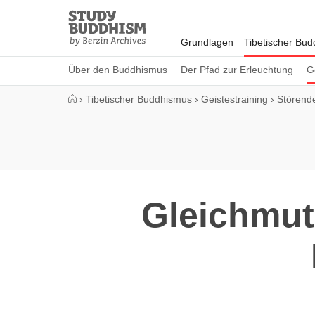
Close
Study
Buddhism
Grundlagen
Tibetischer Bu
Home
Über den Buddhismus
Der Pfad zur Erleuchtung
G
›
Tibetischer Buddhismus
›
Geistestraining
›
Störend
Gleichmut