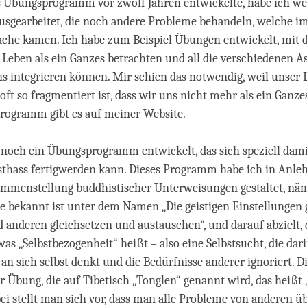
es Übungsprogramm vor zwölf Jahren entwickelte, habe ich we
sgearbeitet, die noch andere Probleme behandeln, welche i
ache kamen. Ich habe zum Beispiel Übungen entwickelt, mit 
 Leben als ein Ganzes betrachten und all die verschiedenen A
s integrieren können. Mir schien das notwendig, weil unser 
 oft so fragmentiert ist, dass wir uns nicht mehr als ein Ganz
rogramm gibt es auf meiner Website.
noch ein Übungsprogramm entwickelt, das sich speziell damit
sthass fertigwerden kann. Dieses Programm habe ich in Anle
ammenstellung buddhistischer Unterweisungen gestaltet, näm
e bekannt ist unter dem Namen „Die geistigen Einstellungen
d anderen gleichsetzen und austauschen“, und darauf abzielt, 
as „Selbstbezogenheit“ heißt – also eine Selbstsucht, die dari
an sich selbst denkt und die Bedürfnisse anderer ignoriert. 
ner Übung, die auf Tibetisch „Tonglen“ genannt wird, das heiß
i stellt man sich vor, dass man alle Probleme von anderen