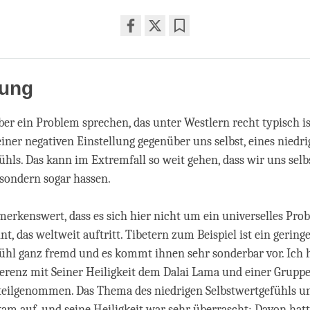
Share
Bookmark
on
facebook
rung
er ein Problem sprechen, das unter Westlern recht typisch is
iner negativen Einstellung gegenüber uns selbst, eines niedr
ühls. Das kann im Extremfall so weit gehen, dass wir uns selb
sondern sogar hassen.
emerkenswert, dass es sich hier nicht um ein universelles Pro
t, das weltweit auftritt. Tibetern zum Beispiel ist ein gering
ühl ganz fremd und es kommt ihnen sehr sonderbar vor. Ich 
erenz mit Seiner Heiligkeit dem Dalai Lama und einer Grupp
teilgenommen. Das Thema des niedrigen Selbstwertgefühls u
kam auf, und seine Heiligkeit war sehr überrascht: Davon hatt