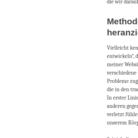
die wir darau
Method
heranz
Vielleicht k
entwickeln“, 
meiner Websi
verschiedene 
Probleme zuge
die in den tr
In erster Lin
anderen gegen
verletzt fühl
unserem Körp