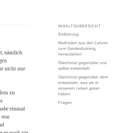
INHALTSÜBERSICHT
Einführung
Methoden aus den Lehren
zum Geistestraining
t, nämlich
heranziehen
igen
Gleichmut gegenüber uns
st nicht nur
selbst entwickeln
Gleichmut gegenüber dem
entwickeln, was wir in
unserem Leben getan
blem zu
haben
es
Fragen
habe einmal
e von
nd
e er noch nie