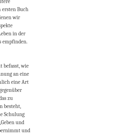
itere
m ersten Buch
denen wir
spekte
Leben in der
es empfinden.
 befasst, wie
hnung an eine
lich eine Art
 gegenüber
das zu
n besteht,
Die Schulung
t „Geben und
 übernimmt und