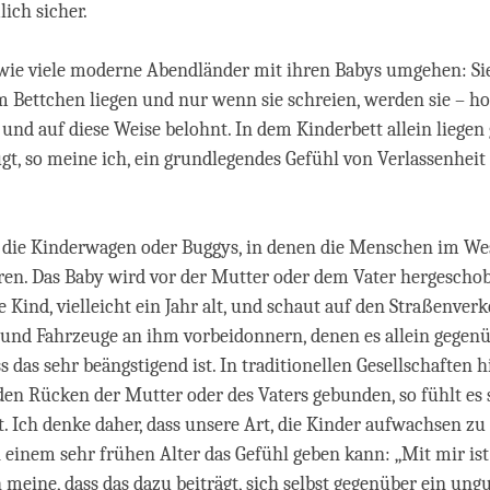
lich sicher.
wie viele moderne Abendländer mit ihren Babys umgehen: Sie
em Bettchen liegen und nur wenn sie schreien, werden sie – ho
nd auf diese Weise belohnt. In dem Kinderbett allein liegen 
gt, so meine ich, ein grundlegendes Gefühl von Verlassenheit
 die Kinderwagen oder Buggys, in denen die Menschen im We
ren. Das Baby wird vor der Mutter oder dem Vater hergeschobe
e Kind, vielleicht ein Jahr alt, und schaut auf den Straßenverk
r und Fahrzeuge an ihm vorbeidonnern, denen es allein gegenüb
ss das sehr beängstigend ist. In traditionellen Gesellschaften h
den Rücken der Mutter oder des Vaters gebunden, so fühlt es 
. Ich denke daher, dass unsere Art, die Kinder aufwachsen zu
 einem sehr frühen Alter das Gefühl geben kann: „Mit mir ist
 meine, dass das dazu beiträgt, sich selbst gegenüber ein ung