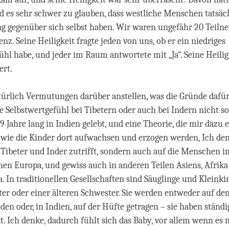
nd es sehr schwer zu glauben, dass westliche Menschen tatsäc
ng gegenüber sich selbst haben. Wir waren ungefähr 20 Teiln
nz. Seine Heiligkeit fragte jeden von uns, ob er ein niedriges
ühl habe, und jeder im Raum antwortete mit „Ja“. Seine Heilig
ert.
rlich Vermutungen darüber anstellen, was die Gründe dafür 
ge Selbstwertgefühl bei Tibetern oder auch bei Indern nicht so
29 Jahre lang in Indien gelebt, und eine Theorie, die mir dazu e
 wie die Kinder dort aufwachsen und erzogen werden, Ich den
 Tibeter und Inder zutrifft, sondern auch auf die Menschen i
chen Europa, und gewiss auch in anderen Teilen Asiens, Afrik
. In traditionellen Gesellschaften sind Säuglinge und Kleink
ter oder einer älteren Schwester. Sie werden entweder auf de
en oder, in Indien, auf der Hüfte getragen – sie haben ständi
. Ich denke, dadurch fühlt sich das Baby, vor allem wenn es 