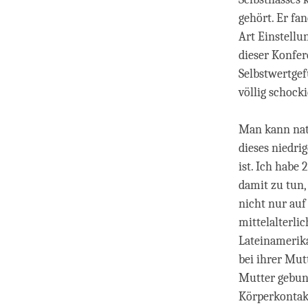
gehört. Er fa
Art Einstellu
dieser Konfere
Selbstwertgef
völlig schocki
Man kann natü
dieses niedri
ist. Ich habe 
damit zu tun,
nicht nur auf
mittelalterli
Lateinamerika
bei ihrer Mut
Mutter gebund
Körperkontakt