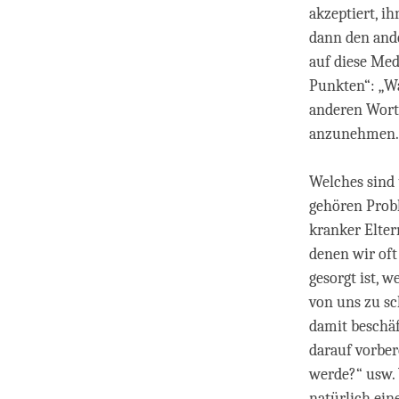
akzeptiert, i
dann den ande
auf diese Med
Punkten“: „Wa
anderen Wort
anzunehmen.
Welches sind
gehören Probl
kranker Elter
denen wir oft
gesorgt ist, 
von uns zu sc
damit beschä
darauf vorber
werde?“ usw. 
natürlich ein