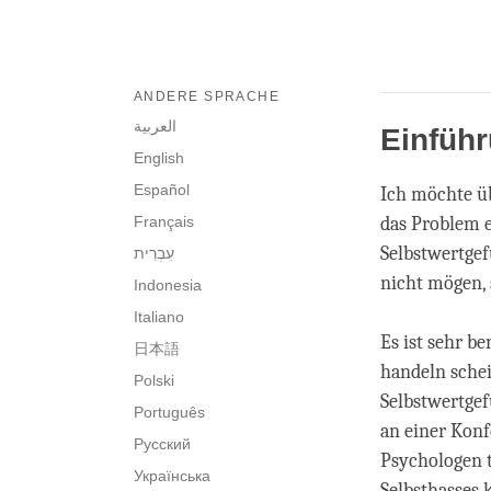
ANDERE SPRACHE
العربية
Einfüh
English
Español
Ich möchte üb
Français
das Problem e
Selbstwertgef
nicht mögen, 
Indonesia
Italiano
Es ist sehr b
日本語
handeln schein
Polski
Selbstwertgef
Português
an einer Konf
Русский
Psychologen 
Українська
Selbsthasses 