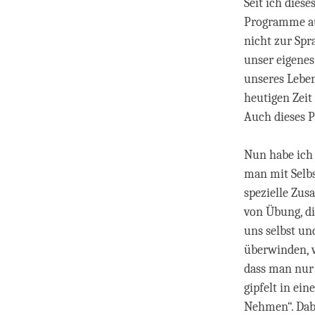
Seit ich dies
Programme au
nicht zur Spr
unser eigenes
unseres Leben
heutigen Zeit
Auch dieses P
Nun habe ich 
man mit Selb
spezielle Zus
von Übung, di
uns selbst un
überwinden, w
dass man nur 
gipfelt in ei
Nehmen“. Dabe