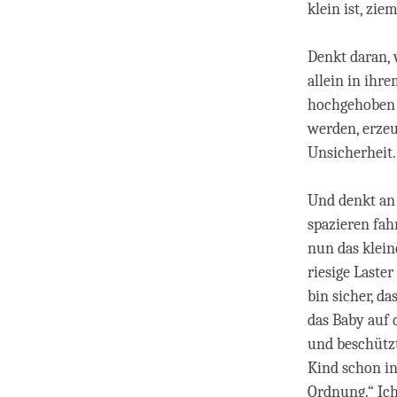
klein ist, ziem
Denkt daran, 
allein in ihr
hochgehoben u
werden, erzeu
Unsicherheit.
Und denkt an
spazieren fah
nun das klein
riesige Laste
bin sicher, da
das Baby auf 
und beschützt
Kind schon in
Ordnung.“ Ich