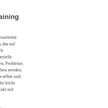
aining
sitivität
, das auf
ch
ezielle
en, Probleme,
ochen werden.
s selbst und
hr leicht
takt mit