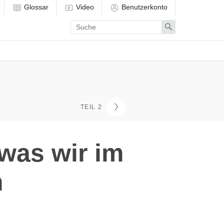
Glossar
Video
Benutzerkonto
Enter
Search
search
term
TEIL 2
was wir im
n