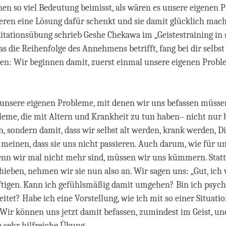
hnen so viel Bedeutung beimisst, als wären es unsere eigenen 
ren eine Lösung dafür schenkt und sie damit glücklich mach
itationsübung schrieb Geshe Chekawa im „Geistestraining in 
s die Reihenfolge des Annehmens betrifft, fang bei dir selbst
en: Wir beginnen damit, zuerst einmal unsere eigenen Prob
 unsere eigenen Probleme, mit denen wir uns befassen müss
eme, die mit Altern und Krankheit zu tun haben– nicht nur b
n, sondern damit, dass wir selbst alt werden, krank werden, D
 meinen, dass sie uns nicht passieren. Auch darum, wie für u
wenn wir mal nicht mehr sind, müssen wir uns kümmern. Statt
hieben, nehmen wir sie nun also an. Wir sagen uns: „Gut, ic
ftigen. Kann ich gefühlsmäßig damit umgehen? Bin ich psych
eitet? Habe ich eine Vorstellung, wie ich mit so einer Situat
Wir können uns jetzt damit befassen, zumindest im Geist, und
e sehr hilfreiche Übung.