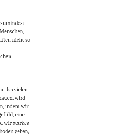
t zumindest
n Menschen,
aften nicht so
ichen
m, das vielen
hauen, wird
en, indem wir
efühl, eine
d wir starkes
thoden geben,