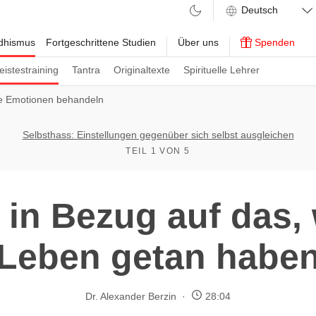
ddhismus
Fortgeschrittene Studien
Über uns
Spenden
eistestraining
Tantra
Originaltexte
Spirituelle Lehrer
e Emotionen behandeln
Selbsthass: Einstellungen gegenüber sich selbst ausgleichen
TEIL 1 VON 5
 in Bezug auf das, 
Leben getan habe
Dr. Alexander Berzin
28:04