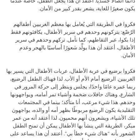
دائمًا اتصالاً جسديًا. أعتقد أن هذا يجعل الطفل، خاصة عندما
يكون صغيرًا للغاية، يشعر بقدر كبير من الأمان.
فكروا في الطريقة التي يُعامل بها معظم الغربيين أطفالهم
الرُضّع: يتركونهم وحدهم في سرير الأطفال، يكافئونهم فقط
إذا بكوا، عبر التقاطهم، كما نأمل. تركهم وحدهم في سرير
الأطفال، أعتقد أن هذا يولِّد شعورًا أساسيًا بالهجر وعدم
الأمان.
فكروا برضيع في عربة الأطفال، عربات الأطفال التي يسير بها
الغربيين. الرضيع أمام الأم أو الأب. لذا فهناك الطفل الرضيع،
ربما عمره عامًا واحدًا، يجلس وينظر إلى حركة المرور في
الشارع، وهناك حافلات ضخمة وأشياء تمر أمامه، ويواجهونها
وحدهم. هذا شيء مرعب، أنا متأكد؛ بينما في المجتمعات
التقليدية يكون الرضيع مربوطًا بظهر أمه أو والده، يواجهون
تلك الأشياء، ويشعرون أنهم محميون. لذا أعتقد أنه من عمر
مبكر، الطريقة التي ينشأ بها الأطفال يمكن أن تمنح الطفل
الشعور بأنه "هناك شيء خطأ بي". أعتقد أن هذا يساعد على