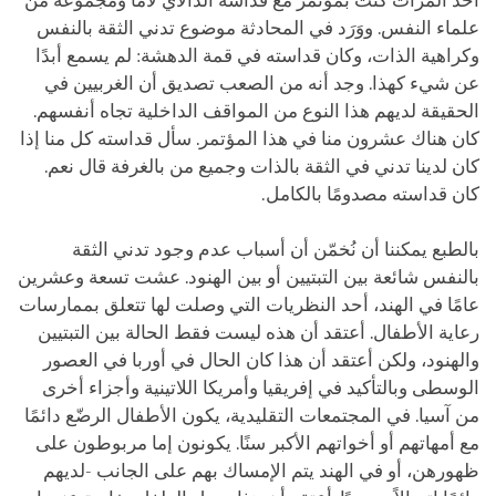
أحد المرات كنت بمؤتمر مع قداسة الدالاي لاما ومجموعة من
علماء النفس. ووَرَد في المحادثة موضوع تدني الثقة بالنفس
وكراهية الذات، وكان قداسته في قمة الدهشة: لم يسمع أبدًا
عن شيء كهذا. وجد أنه من الصعب تصديق أن الغربيين في
الحقيقة لديهم هذا النوع من المواقف الداخلية تجاه أنفسهم.
كان هناك عشرون منا في هذا المؤتمر. سأل قداسته كل منا إذا
كان لدينا تدني في الثقة بالذات وجميع من بالغرفة قال نعم.
كان قداسته مصدومًا بالكامل.
بالطبع يمكننا أن نُخمّن أن أسباب عدم وجود تدني الثقة
بالنفس شائعة بين التبتيين أو بين الهنود. عشت تسعة وعشرين
عامًا في الهند، أحد النظريات التي وصلت لها تتعلق بممارسات
رعاية الأطفال. أعتقد أن هذه ليست فقط الحالة بين التبتيين
والهنود، ولكن أعتقد أن هذا كان الحال في أوربا في العصور
الوسطى وبالتأكيد في إفريقيا وأمريكا اللاتينية وأجزاء أخرى
من آسيا. في المجتمعات التقليدية، يكون الأطفال الرضّع دائمًا
مع أمهاتهم أو أخواتهم الأكبر سنًا. يكونون إما مربوطون على
ظهورهن، أو في الهند يتم الإمساك بهم على الجانب -لديهم