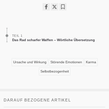
Share
Bookmark
on
facebook
TEIL 1
Das Rad scharfer Waffen – Wörtliche Übersetzung
Ursache und Wirkung
Störende Emotionen
Karma
Selbstbezogenheit
DARAUF BEZOGENE ARTIKEL