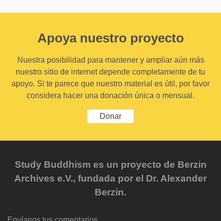
Apoya nuestro proyecto
Nuestra posibilidad para mantener y ampliar aún más
nuestro sitio de internet depende completamente de tu
apoyo. Si te parece que nuestro material es útil, por favor
considera hacer una donación única o mensual.
Donar
Study Buddhism es un proyecto de Berzin
Archives e.V., fundada por el Dr. Alexander
Berzin.
Envíanos tus comentarios