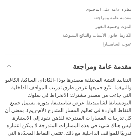
Bookmark
Share
on
نظرة عامة على المحتوى
facebook
مقدمة عامة ومراجعة
الموت وحتمية التغيير
الكارما: قانون الأسباب والنتائج السلوكية
عيوب السامسارا
مقدمة عامة ومراجعة
التقاليد التبتية المختلفة مصدرها بوذا -الكادام، الساكيا، الكاغيو
والنييغما- تتّبع جميعها عرض طرق تدريب المواقف الداخلية
التي جاءت من مصدر مشترك: الانخراط في سلوك
البوديساتفا لشانتيديفا. عرض شانتيديفا، بدوره، يشمل جميع
النقاط الواردة في تعاليم المسار المتدرج (لام-ريم)، بمعنى أن
كل تدريبات المسارات المتدرجة للذهن تقود إلى الاستنارة.
ليس هناك شيء في هذه المسارات المتدرجة لا يمكن اعتباره
تدريبًا للمواقف الداخلية. مع ذلك، تنتمي النقاط المحدّدة التي