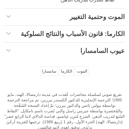
الموت وحتمية التغيير
الكارما: قانون الأسباب والنتائج السلوكية
عيوب السامسارا
الموت
الكارما
سامسارا
تفريغ صوتي لسلسلة محاضرات عٌقدت في مدينة دارمصالا، الهند، مايو
1985؛ الترجمة الإنجليزية للدكتور ألكسندر بيرزين، تم مراجعة الترجمة
بواسطة بيولين يَاتس والدكتور بيرزن؛ تمّ إعداد النسخة المُنقّحة
والمُختصرة بواسطة جيرمي راسل والتي نُشرت باسم نامكابِل. "النقاط
السّبع لتدريب الذهن: الشرح لتنزِن غياتسو، قداسة الدالاي لاما الرابع عشر"
(دارمصالا، الهند) الجزء الأول، رقم 1 (ربيع 1986). ترجمها للعربية أرجُنَ
برَنَذي، تدقيق لغوي لامو غيالتسِن.