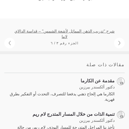
شرح "تدريب الذهن المماثل لأشعة الشمس" – قداسة الدالاي
لاما
الجزء رقم ٣ / ٦
مقالات ذات صلة
مقدمة عن الكارما
دكتور ألكسندر بيرزين
الكارما هي إلحاح ذهني يدفعنا للتصرف، التحدث أو التفكير بطرق
قهرية.
تنمية الذات من خلال المسار المتدرج لام ريم
دكتور ألكسندر بيرزين
تأخذ بنا المراحل المتدرجة للمسار البوذي، لام ريم، من حالة