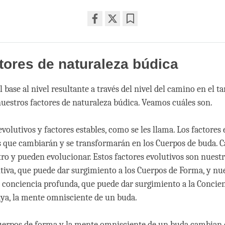
Share
Bookmark
on
facebook
tores de naturaleza búdica
l base al nivel resultante a través del nivel del camino en el t
nuestros factores de naturaleza búdica. Veamos cuáles son.
volutivos y factores estables, como se les llama. Los factores
s que cambiarán y se transformarán en los Cuerpos de buda. 
o y pueden evolucionar. Estos factores evolutivos son nues
itiva, que puede dar surgimiento a los Cuerpos de Forma, y nu
conciencia profunda, que puede dar surgimiento a la Concie
ya, la mente omnisciente de un buda.
uerpos de forma y la mente omnisciente de un buda cambian 