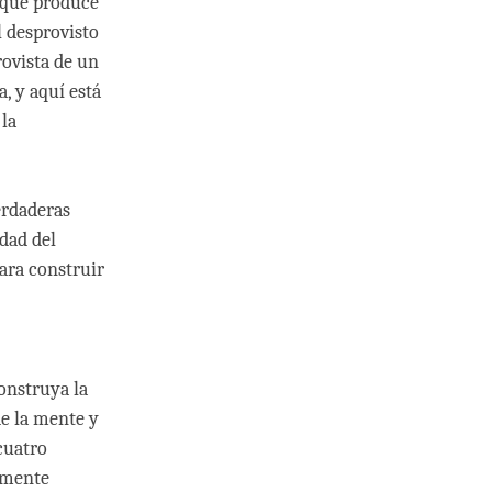
 que produce
 desprovisto
ovista de un
, y aquí está
 la
erdaderas
idad del
ara construir
onstruya la
de la mente y
cuatro
a mente