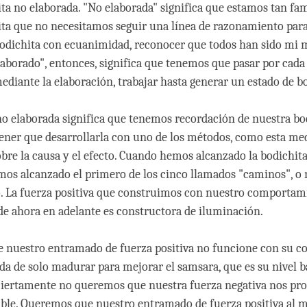
ita no elaborada. "No elaborada" significa que estamos tan fam
ita que no necesitamos seguir una línea de razonamiento para
bodichita con ecuanimidad, reconocer que todos han sido mi ma
laborado", entonces, significa que tenemos que pasar por cada 
mediante la elaboración, trabajar hasta generar un estado de b
no elaborada significa que tenemos recordación de nuestra bod
 tener que desarrollarla con uno de los métodos, como esta me
sobre la causa y el efecto. Cuando hemos alcanzado la bodichit
mos alcanzado el primero de los cinco llamados "caminos", o
. La fuerza positiva que construimos con nuestro comportam
de ahora en adelante es constructora de iluminación.
nuestro entramado de fuerza positiva no funcione con su c
a de solo madurar para mejorar el samsara, que es su nivel b
ciertamente no queremos que nuestra fuerza negativa nos pr
ble. Queremos que nuestro entramado de fuerza positiva al 