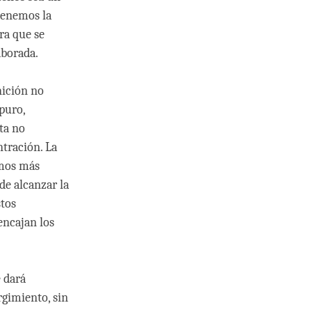
tenemos la
ra que se
aborada.
nición no
puro,
ta no
ntración. La
emos más
de alcanzar la
stos
encajan los
 dará
gimiento, sin