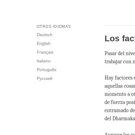
OTROS IDIOMAS
Deutsch
Los fac
English
Français
Pasar del nive
Italiano
trabajar con 
Português
Hay factores e
Русский
aquellas cosa
momento a otr
de fuerza pos
entramado de 
del Dharmaka
Aunque los c