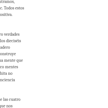
ontramos,
c. Todos estos
sitiva.
ro verdades
los dieciséis
dadero
construye
una mente que
inco mentes
chita no
onciencia
e las cuatro
 que nos