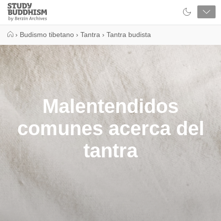
Close
Study
Buddhism
Home
›
Budismo tibetano
›
Tantra
›
Tantra budista
Malentendidos
comunes acerca del
tantra