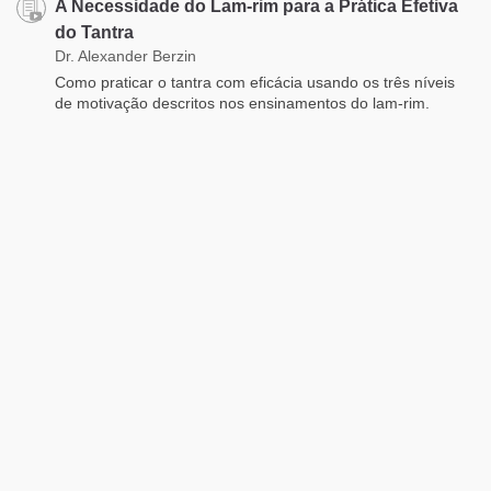
A Necessidade do Lam-rim para a Prática Efetiva
do Tantra
Dr. Alexander Berzin
Como praticar o tantra com eficácia usando os três níveis
de motivação descritos nos ensinamentos do lam-rim.
Treinando Ainda Mais a Bodhichitta Engajada
Tsenshap Serkong Rinpoche
Comentário sobre “Base para as Boas Qualidades” –
Tsenshap Serkong Rinpoche - parte 6 de 6
Apoie Nosso Projeto
Nossa capacidade de manter e expandir ainda mais nosso
site depende totalmente de seu apoio. Se o nosso material
lhe parecer útil, por favor, considere a possibilidade de
fazer uma doação única ou mensal.