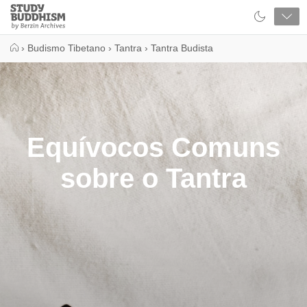
Close
Study
Buddhism
Home
›
Budismo Tibetano
›
Tantra
›
Tantra Budista
Equívocos Comuns
sobre o Tantra