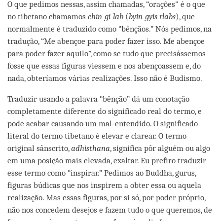
O que pedimos nessas, assim chamadas, “orações" é o que
no tibetano chamamos
chin-gi-lab
(
byin-gyis rlabs
), que
normalmente é traduzido como “bênçãos.” Nós pedimos, na
tradução, “Me abençoe para poder fazer isso. Me abençoe
para poder fazer aquilo”, como se tudo que precisássemos
fosse que essas figuras viessem e nos abençoassem e, do
nada, obteríamos várias realizações. Isso não é Budismo.
Traduzir usando a palavra “bênção” dá um conotação
completamente diferente do significado real do termo, e
pode acabar causando um mal-entendido. O significado
literal do termo tibetano é elevar e clarear. O termo
original sânscrito,
adhisthana
, significa pôr alguém ou algo
em uma posição mais elevada, exaltar. Eu prefiro traduzir
esse termo como “inspirar.” Pedimos ao Buddha, gurus,
figuras búdicas que nos inspirem a obter essa ou aquela
realização. Mas essas figuras, por si só, por poder próprio,
não nos concedem desejos e fazem tudo o que queremos, de