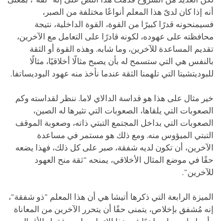
أنه إذا كان لدىّ هذا المعلم أنواعًا مختلفة من الصبر،
فسيمنحونه قدرًا كبيرًا من القوة، القوة الداخلية، نتيجة
محافظته على عهوده، لكونه قادرًا على التعامل مع الآخرين،
تقديم المساعدة للآخرين، وما شابه. وهذه القوة أو الثقة
بالنفس هي التي ستسمح له بأن يصبح مثالًا أخلاقيًا، مثالًا
للبوديتشيتا التي تلهمنا الثقة عندما نأخذ منه عهود البوديساتفا.
خير مثال على هذا هو قداسة الدالاي لاما. ننظر لقداسته وكم
الصعوبات التي يلقاها، الصعوبات التي تثيرها له الصين،
الصعوبات التي بداخل المجتمع التبتي ذاته، وصعوبة الموقف
التبتي الميؤوس منه. ومع ذلك هو مستمر في مساعدة
الآخرين، أن تكون لديه شفقة، صبر على كل ذلك، فهذا يضعه
حقًا في موضع المثال الأخلاقي، يمنحه "ثقة منح العهود
للآخرين".
الميزة الرابعة التي ذكرها أتيشا هي أن هذا المعلم "ذو شفقة"،
إنه مُشفق بإخلاص، يتمنى حقًا أن يتحرر الآخرين من المعاناة