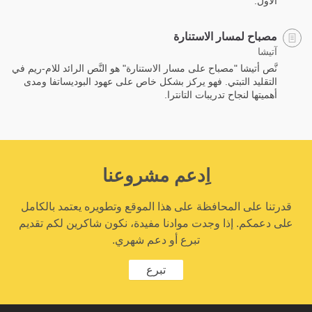
الأول.
مصباح لمسار الاستنارة
آتيشا
نَّص أتيشا "مصباح على مسار الاستنارة" هو النَّص الرائد للام-ريم في
التقليد التبتي. فهو يركز بشكل خاص على عهود البوديساتفا ومدى
أهميتها لنجاح تدريبات التانترا.
اِدعم مشروعنا
قدرتنا على المحافظة على هذا الموقع وتطويره يعتمد بالكامل
على دعمكم. إذا وجدت موادنا مفيدة، نكون شاكرين لكم تقديم
تبرع أو دعم شهري.
تبرع