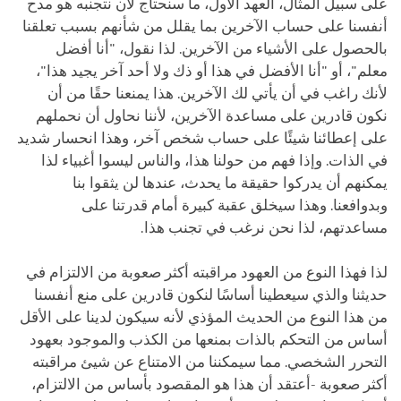
على سبيل المثال، العهد الأول، ما سنحتاج لأن نتجنبه هو مدح
أنفسنا على حساب الآخرين بما يقلل من شأنهم بسبب تعلقنا
بالحصول على الأشياء من الآخرين. لذا نقول، "أنا أفضل
معلم"، أو "أنا الأفضل في هذا أو ذك ولا أحد آخر يجيد هذا"،
لأنك راغب في أن يأتي لك الآخرين. هذا يمنعنا حقًا من أن
نكون قادرين على مساعدة الآخرين، لأننا نحاول أن نحملهم
على إعطائنا شيئًا على حساب شخص آخر، وهذا انحسار شديد
في الذات. وإذا فهم من حولنا هذا، والناس ليسوا أغبياء لذا
يمكنهم أن يدركوا حقيقة ما يحدث، عندها لن يثقوا بنا
وبدوافعنا. وهذا سيخلق عقبة كبيرة أمام قدرتنا على
مساعدتهم، لذا نحن نرغب في تجنب هذا.
لذا فهذا النوع من العهود مراقبته أكثر صعوبة من الالتزام في
حديثنا والذي سيعطينا أساسًا لنكون قادرين على منع أنفسنا
من هذا النوع من الحديث المؤذي لأنه سيكون لدينا على الأقل
أساس من التحكم بالذات بمنعها من الكذب والموجود بعهود
التحرر الشخصي. مما سيمكننا من الامتناع عن شيئ مراقبته
أكثر صعوبة -أعتقد أن هذا هو المقصود بأساس من الالتزام،