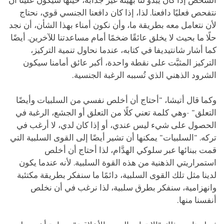
الشخص إذا كان يبدو لنا بهيئة غير جذابة، حينها سيكون علينا أن
نتفحص فعليًا دافعنا. لذا، إذا كان دافعنا الجنسي قوي، نحتاج
لأن نتعامل معه بطريقة ما، وأن نكون أمناء بهذا الشأن، أن نجد
حلًا ما بحيث لا يخلق عائقًا ضخمًا أمام مساعدتنا للآخرين. أيضًا
كما أشار شانتيديفا في كتابه، عندما نحاول تنمية التركيز،
التركيز المثبَّت على نقطة واحدة، أكبر عائق أمامنا سيكون
الشرود الذهني الذي تُسببه الرغبة الجنسية.
وكما قال أتيشا، "أحتاج أن أخلص نفسي من السلبيات وأيضًا
التعلق" -وهي كلمة تعني كلًا من التعلق أو الجشع، الرغبة في
الحصول على شيء ليس عندي، أو إذا كان لدي، لا أرغب في
تركه. "السلبيات" يمكنها أن تشير أيضًا إلى القوى السلبية التي
قمت ببنائها عبر سلوكي الهدَّام، لذا أحتاج أن أخلص
استمراريتي الذهنية من هذه القوة السلبية. لأنه عندما يكون
لدينا مثل تلك القوى السلبية، دائمًا ما سنفكر بطريقة مكتئبة
وانهزامية، سنفكر بطرق سلبية، لذا نرغب في أن نخلص
أنفسنا منها.