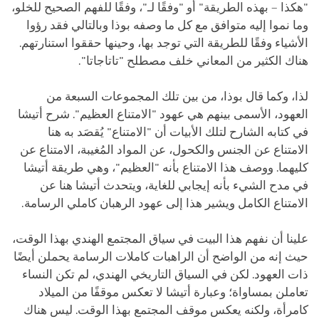
"هكذا – بهذه الطريقة" أو "وفقًا لـ"، وفقًا للفهم الصحيح للخلو،
وما نموا إليه متوافق مع كل ما وصفه بوذا وبالتالي فقد رؤوا
الأشياء وفقًا للطريقة التي توجد بها، وحينها حققوا استنارتهم.
هناك الكثير من المعاني خلف مصطلح "تاتاجاتا".
لذا، وكما قال بوذا، من بين تلك المجموعات السبعة من
العهود، الأسمى بينهم هي عهود "الامتناع العظيم". شرح أتيشا
في كتابه الشارح لتلك الأبيات أن "الامتناع" يُقصَد به هنا
الامتناع عن الجنس والكحول، عن المواد المُغيبة، الامتناع عن
كليهما. ووصف هذا الامتناع بأنه "العظيم"، وهي طريقة أتيشا
في مدح الشيء بأنه إيجابي للغاية، ويتحدث أتيشا هنا عن
الامتناع الكامل ويشير هذا إلى عهود الرهبان كاملي الرسامة.
علينا أن نفهم هذا البيت في سياق المجتمع الهندي بهذا الوقت،
حيث إنه من الواضح أن الراهبات كاملات الرسامة يحملن أيضًا
ذات العهود. لكن في السياق التاريخي الهندي، لم تكن النساء
تعاملن بمساواة؛ وعبارة أتيشا لا تعكس موقفًا من الميلاد
كامرأة، ولكنه يعكس موقف المجتمع بهذا الوقت. ليس هناك