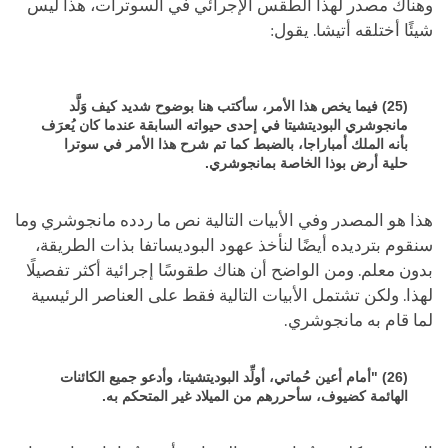
وهناك مصدر لهذا الطقس الإجرائي في السوترات، هذا ليس
شيئًا أختلقه أتيشا. يقول:
(25) فيما يخص هذا الأمر، سأكتب هنا بوضوح شديد كيف وَلَّد
مانجوشري البوديتشيتا في إحدى حيواته السابقة عندما كان يُعرَف
بأنه الملك أمباراجا، بالضبط كما تم شرح هذا الأمر في سوترا
حلية أرض بوذا الخاصة بمانجوشري.
هذا هو المصدر وفي الأبيات التالية نص ما ردده مانجوشري وما
سنقوم بترديده أيضًا لنأخذ عهود البوديساتفا بذات الطريقة،
بدون معلم. ومن الواضح أن هناك طقوسًا إجرائية أكثر تفصيلًا
لهذا. ولكن تشتمل الأبيات التالية فقط على العناصر الرئيسية
لما قام به مانجوشري.
(26) "أمام أعين حُماتي، أولِّد البوديتشيتا، وأدعو جميع الكائنات
الهائمة كضيوف، سأحررهم من الميلاد غير المتحكم به.