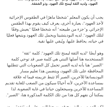
العهود، ولديه الثقة ليمنح تلك العهود، وذو الشفقة.
يجب أن يكون المعلم "شخصًا ماهرًا في الطقوس الإجرائية
لأخذ العهود"، بعبارة أخرى، يعرف كيف يقوم بهذا الطقس
الإجرائي. و"جزء من طبيعته" أنه شخصًا فعليًا "يعيش وفقًا
لتلك العهود". لديه البوديتشيتا ويحمل تلك العهود ويتبعها فعليًا
في حياته، يحافظ عليها، ويُبقي عليها نقية.
وهو أيضًا "لديه الثقة ليمنح تلك العهود". كلمة "ثقة"
المستخدمة هنا أصلها التبتي هي كلمة صبر. قد توحي كلمة
"الصبر" هنا بأنه لديه الصبر تحمل كل الصعوبات التي تتطلبها
المحافظة على تلك العهود، ويتضمن هذا تعليم مسار
البوديساتفا للآخرين، الصبر ألا تثبط عزيمته فيما له علاقة
بمساعدة الآخرين، لأنه أحيانًا سيكون من الصعب للغاية تقديم
المساعدة للآخرين وسيجعلون حياتنا في غاية الصعوبة. لذا
يمكننا أن نفهم كل هذا من تلك الكلمة المذكورة هنا، "الصبر".
لكن العديد من الشروح قدمت هذا النص على إنه "ثقة"، بمعنى