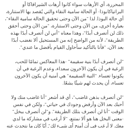
المحررة، أي الأرهات سواء كانوا أرهات الشيرافاكا أو
البراتياكابوذا- أو الحالة سامية النقاء والتي يُقصد بها الاستنارة،
أي حالة البوذا. لذا "من الآن وحتى تحقيق الحالة سامية النقاء"،
بعبارة أخرى، من الآن وحتى الاستنارة، "من الآن وحتى أحقق
ذلك لن أتصرف أبدًا"، وهذا معناه "أني لن أتصرف أبدًا بهذه
الطريقة"، لأنه من الواضح إنه من المستحيل ألا نغضب أبدًا
بعد الآن، "فأنا بالتأكيد سأحاول القيام بأفضل ما عندي".
"لن أتصرف أبدًا بنية سقيمة" -هذا المعاكس تمامًا للحب،
الرغبة في أن يكون الآخرون سعداء، وعدم الرغبة في أن
يكونوا تعساء. "النية السقيمة" هي أمنية أن يكون الآخرون
تعساء، أن يحدث لهم شيئًا بشعًا.
"لن أتصرف بذهن غاضب"، أي قد أشعر "أنا غاضب منك ولا
أحبك بعد الآن وأرفض وجودك في حياتي"، ولكن في نفس
الوقت "أنا لن أتصرف بتلك الطريقة". و"لن أتصرف ببخل"
-معنى البخل هنا هو ألا نمتنع، "لا أرغب في مشاركة ما لدي
معك. لا أرغب في أن أمنح أي شيء لك", أيًا كان ما نتحدث عنه