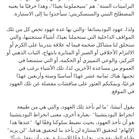
البراميتات الستة". هم "سيحملوننا بعيدًا"، وهذا حرفيًا ما يعنيه
المصطلح التبتي والسنسكريتي؛ سيأخذوا بنا إلى الاستنارة.
ولذا، عهود البوديساتفا -والتي بها عدة عهود تخص كل من تلك
المواقف الداخلية التي ستحملنا بعيدًا، أشياءً سنتجنبها، والتي
ستخلق لنا مشاكل ضخمة فيما له علاقة بتدربنا على الكرم أو
الالتزام الأخلاقي أو الصبر أو المثابرة بابتهاج، الثبات الذهني أو
التركيز، والوعي التمييزي أو الحكمة، أو التي ستمنعنا في
العموم من مساعدة الآخرين. لذا، تلك الأشياء نرغب في
تجنبها. هناك ثمانية عشر عهدًا أساسيًا وستة وأربعين عهدًا
فرعيًا، ويمكنكم العثور على مناقشات مفصلة عن تلك العهود
في الموقع.
يقول أتيشا، "ما لم نأخذ تلك العهود، والتي هي من طبيعة
انخراط البوديتشيتا" -بعبارة أخرى، معنى انخراط البوديتشيتا
هو أن نأخذ العهود، بحيث نضبط سلوكنا وفقًا لها- "عندها هذا
الإلهام" لتحقيق الاستنارة لن يأخذ بنا لتحقيق هدفنا، "لن يزيد"
طيلة الطريقة حتى يجلبنا حقًا للاستنارة. يجب أن نفعل شيئًا؛