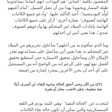
المقصود بكلمة "حُماتي" هم البوذات، أنهم حُماتنا. يساعدوننا
طيلة المسار ويحمونا بهذا من أن نضل السبيل. "أمام أعينهم
أولِّد البوديتشيتا"، أُعيد التأكيد عليها، "وأدعو جميع الكائنات
الهائمة كضيوف". بعبارة أخرى" أركز على جميع الكائنات
الهائمة بإعادات الميلاد غير المتحكم بها وأدعوهم كضيوف
عندي"، هذا يعني أنني لن أخذلهم.
وما الذي سأقوم به من أجلهم؟ سأحاول تحريرهم من الميلاد
غير المتحكم به. هذا يعني أني سأعمل على مساعدتهم بقدر
الإمكان الآن وسأحاول تحقيق الاستنارة حتى أستطيع تحقيق
أفضل نفع لهم، على الرغم إنه من الواضح أنه من المستحيل
على أي أحد أن يحرر الآخرين بمجرد إشارة من إصبعه.
(27) من الآن وحتى أحقق الحالة سامية النقاء، لن أتصرف أبدًا
بنية سقيمة، بذهن غاضب، ببخل أو بغيرة.
لنتحدث عن "الحالة النقية" -وهي كلمة بودي في اللغة
السنسكريتية والتي يمكن أن تكون حالة نقاء الكائنات