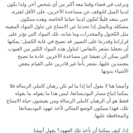
ونرغب في قضاء وقتنا معه أكثر من أي شخص آخر. ولذا يكون
لدينا الميل للتوقف عن مساعدة الآخرين، على الأقل لفترة،
حتى نبتعد قليلًا لتكون لدينا حياتنا الخاصة. وهذه ستكون
مشكلة. وبالمثل إذا تحدثنا عن الامتناع عن تناول المواد المغيبة
مثل الكحول والمخدرات وما شابه، تلك المواد التي تؤثر على
قراراتنا وقدرتنا على التمييز. قد نصبح في غاية الكسل؛ يمكنها
أن تجعلنا نشعر بالنعاس؛ لتناول هذه المواد الكثير من العيوب
التي يمكن أن تعيقنا عن مساعدة الآخرين. عادة ما نصبح
معتمدين عليها، نشعر بأننا غير قادرين على القيام ببعض
الأشياء بدونها.
وأتيشا هنا لا يقول أننا إذا ما لم نكن رهبان كاملي الرسالة فلا
يمكننا اِتباع مسار البوديساتفا، ليس هذا ما يقوله. ما يقوله
فقط هو أن الرهبان كاملي الرسالة ومن يعيشون حياة الامتناع
تلك، فهذا سيكون الوضع المثالي لأخذ عهود البوديساتفا
والمحافظة عليها.
إذا، كيف يمكننا أن نأخذ تلك العهود؟ يقول أتيشا: