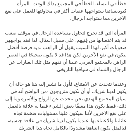
خطأ في النساء، الخطأ في المجتمع بذاك الوقت -المرأة
كبوديساتفا ستواجهها عقبات أكثر في محاولتها للعمل على نفع
الآخرين مما ستواجه الرجال.
المرأة التي قد تخرج لتحاول مساعدة الرجال في موقف صعب
قد يتم اغتصابها من قِبَلِهم، على سبيل المثال، لذا فقد يواجههن
صعوبات أكبر. لهذا السبب يقول أن الراهب لديه فرصة أفضل
ليكون في نفع الآخرين. لكن هذا قد لا يكون صحيحًا في العصر
الراهن بالمجتمع الغربي. علينا أن نفهم مثل تلك العبارات عن
الرجال والنساء في سياقها التاريخي.
وعندما نتحدث عن الامتناع، فأول ما نشير إليه هنا هو حالة أن
يكون لدينا شريك، أو أن نكون متزوجون -من الواضح أنه في
سياق المجتمع الهندي نحن نتحدث عن الزواج والأسرة وما إلى
ذلك- فقط يكون هذا معيقًا بعض الشيء فيما له علاقة بالعمل
على نفع الآخرين لأننا سيكون علينا مسئوليات ضخمة تجاه
عائلتنا والاعتناء بها. عندما يكون لدينا شريك في علاقة جنسية،
فبالمثل يكون انتباهنا مشدودًا بالكامل تجاه هذا الشريك