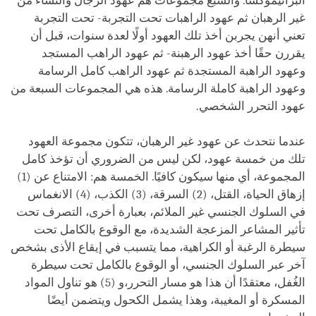
البراتيموكشا. والسبع مجموعات هم عهود الرجال والنساء من
غير الرهبان ثم عهود الراهبات تحت التجربة- تحت التجربة
تعني أنهن يجربن أخذ تلك العهود أولًا لعدة سنوات، قبل أن
يقررن حقًا أخذ عهود الرهبنة- ثم عهود الراهب المستجد
وعهود الراهبة المستجدة ثم عهود الراهب كامل الرسامة
وعهود الراهبة كاملة الرسامة. هذه هي المجموعات السبعة من
عهود التحرر الشخصي.
عندما نتحدث عن عهود غير الرهبان، تتكون مجموعة العهود
تلك من خمسة عهود، لكن ليس من الضروري أن تؤخذ كامل
المجموعة، أي منها سيكون كافيًا. الخمسة هم: الامتناع عن (1)
إزهاق الحياة، القتل، (2) السرقة، (3) الكذب، (4) الانغماس
في السلوك الجنسي غير الملائم، بعبارة أخرى، التصرف تحت
تأثير المشاعر المزعجة الشديدة، مع الوقوع بالكامل تحت
سيطرة الرغبة أو الكراهية، مما يتسبب في إيقاع الأذى بشخص
آخر عبر السلوك الجنسي، أو الوقوع بالكامل تحت سيطرة
الغُفل، معتقدًا أن هذا هو مسار التحرر،و (5) هو تناول المواد
المسكرة أو المغيبة، وهذا يشمل الكحول ويتضمن أيضًا