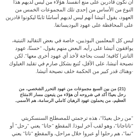
أن نكون قادرين على منع أنفسنا. هؤلاء من ليس لديهم هذا
النوع من الأساس من إحدى تلك المجموعات الخمس من
العهود، يقول أتيشا أنهم ليس لديهم أساسًا ثابتًا ليكونوا قادرين
على المحافظة على عهود البوديساتفا.
ليس كل المعلمين البوذيين، خاصة في بعض التقاليد التبتية،
يوافقون أتيشا على رأيه. البعض منهم يقول، "حسنًا، عهود
التانترا كافية؛ لست بحاجة لأخذ أي عهود أخرى معها". لكن
نصيحة أتيشا، على الأقل، تُتبع بشكل صارم في تقليد الغيلوك
-وهناك قدر كبير من الحكمة خلف نصيحة أتيشا.
(21) من بين السبع مجموعات من عهود التحرر الشخصي، من
رحل بعيدًا أكد في شروحه أن هؤلاء من يتبعون مسار الامتناع
العظيم، من يحملون عهود الرهبان كاملي الرسامة، هم الأسمى.
"من رحل بعيدًا"، هذه ترجمتي للمصطلح السنسكريتي
"تاتاجاتا"، وهو لقب آخر لبوذا. المقطع "جاتا" يعني "رحل" أو
"نما"، هم رحلوا أو عبروا خلال مراحل، والمقطع "تاتا" يعني