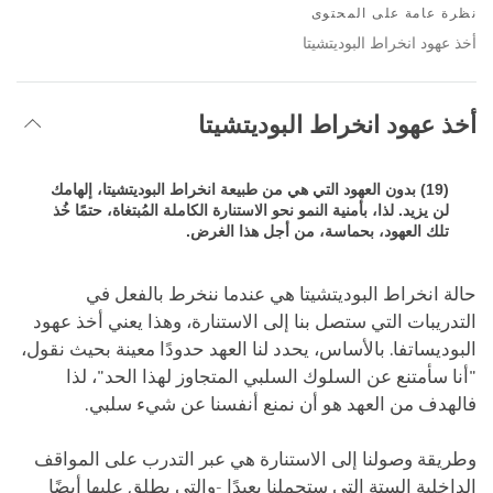
on
نظرة عامة على المحتوى
facebook
أخذ عهود انخراط البوديتشيتا
أخذ عهود انخراط البوديتشيتا
(19) بدون العهود التي هي من طبيعة انخراط البوديتشيتا، إلهامك
لن يزيد. لذا، بأمنية النمو نحو الاستنارة الكاملة المُبتغاة، حتمًا خُذ
تلك العهود، بحماسة، من أجل هذا الغرض.
حالة انخراط البوديتشيتا هي عندما ننخرط بالفعل في
التدريبات التي ستصل بنا إلى الاستنارة، وهذا يعني أخذ عهود
البوديساتفا. بالأساس، يحدد لنا العهد حدودًا معينة بحيث نقول،
"أنا سأمتنع عن السلوك السلبي المتجاوز لهذا الحد"، لذا
فالهدف من العهد هو أن نمنع أنفسنا عن شيء سلبي.
وطريقة وصولنا إلى الاستنارة هي عبر التدرب على المواقف
الداخلية الستة التي ستحملنا بعيدًا -والتي يطلق عليها أيضًا