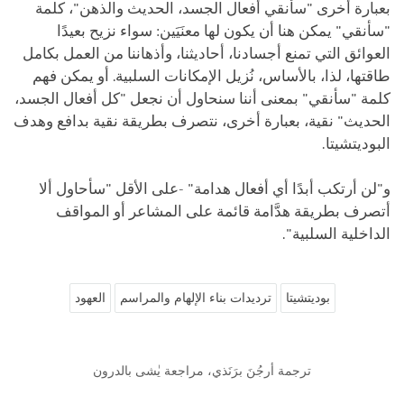
بعبارة أخرى "سأنقي أفعال الجسد، الحديث والذهن"، كلمة
"سأنقي" يمكن هنا أن يكون لها معنَيَين: سواء نزيح بعيدًا
العوائق التي تمنع أجسادنا، أحاديثنا، وأذهاننا من العمل بكامل
طاقتها، لذا، بالأساس، نُزيل الإمكانات السلبية. أو يمكن فهم
كلمة "سأنقي" بمعنى أننا سنحاول أن نجعل "كل أفعال الجسد،
الحديث" نقية، بعبارة أخرى، نتصرف بطريقة نقية بدافع وهدف
البوديتشيتا.
و"لن أرتكب أبدًا أي أفعال هدامة" -على الأقل "سأحاول ألا
أتصرف بطريقة هدَّامة قائمة على المشاعر أو المواقف
الداخلية السلبية".
بوديتشيتا
ترديدات بناء الإلهام والمراسم
العهود
ترجمة أرجُنَ برَنَذي، مراجعة يٰشى بالدرون