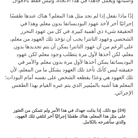
وأسبابها ويعمل جاهدًا في هذا الاتجاه، وليس فقط بالأقوال.
إذًا ماذا نفعل إذا لم نجد مثل هذا المعلم؟ هناك عندها طقسًا
إجرائيًا آخر لأخذ عهود البوديساتفا بدون معلم. وهذا في
الحقيقة شيء ذي أهمية كبيرة. في كل من عهود التحرر
الشخصي وعهود التانترا يجب أن تؤخذ تلك العهود من معلم،
على الرغم من أن عهود التانترا يمكن أن يتم تجديدها بدون
معلم، لكن أخذها لأول مرة يتطلب وجود معلم. لكن عهود
البوديساتفا يمكن أخذها لأول مرة بدون معلم. والأمر في
حقيقته ليس كأنك تأخذ تلك العهود بشكل ما من المعلم، لأن
تلك العهود هي وعدًا يقطعه الشخص على نفسه أمام البوذات؛
المعلم هنا أشبه بالميُسِر الذي يتم عبره القيام بهذا الطقس
الإجرائي.
(24) مع ذلك، إذا بذلت جهدك في هذا الأمر ولم تتمكن من العثور
على مثل هذا المعلم، هناك طقسًا إجرائيًا آخر لتلقي تلك العهود،
والذي سأشرحه بالكامل.