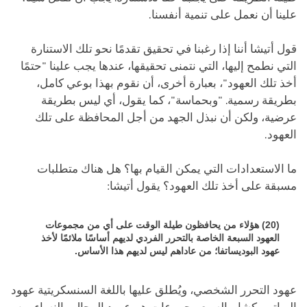
علينا أن نعمل على تنمية أنفسنا.
قول أتيشا أننا إذا رغبنا في تحقيق تقدمًا نحو تلك الاستنارة
التي نطمح إليها، التي نتمنى تحقيقها، عندها يجب علينا "حتمًا
أخذ تلك العهود"، بعبارة أخرى، أن نقوم بهذا بوعي كامل،
بطريقة رسمية. "وبحماسة"، كما يقول، أي ليس بطريقة
عرضية، ولكن أن نبذل الجهد من أجل المحافظة على تلك
العهود.
ما الاستعدادات التي يمكن القيام بها؟ هل هناك متطلبات
مسبقة على أخذ تلك العهود؟ يقول أتيشا:
(20) هؤلاء من يحافظون طيلة الوقت على أي من مجموعات
العهود السبعة الخاصة بالتحرر الفردي لديهم أساسًا ملائمًا لأخذ
عهود البوديساتفا؛ من عاداهم ليس لديهم هذا الأساس.
عهود التحرر الشخصي، ويُطلق عليها باللغة السنسكريتية عهود