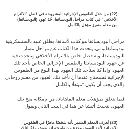
(22) من خلال الطقوس الإجرائية المشروحه في فصل "الالتزام
الأخلاقي" في كتاب مراحل البوديساتفا، خُذ عهود (البوديساتفا)
من معلم متميز مؤهل بالكامل.
مراحل البوديساتفا هو كتاب لأسانغا. يطلق عليه بالسنسكريتية
بوديساتفابومي. يتحدث هذا الكتاب عن مراحل مسار
البوديساتفا، وبه فصل خاص بالالتزام الأخلاقي ويتحدث فيه
عن عهود البوديساتفا والطقس الإجرائي الخاص بأخذ تلك
العهود. وإذا كنا سنأخذ تلك العهود بهذا النوع من الطقوس
الإجرائية فسنحتاج عندها أن نأخذ تلك العهود من معلم روحاني
والذي يجب أن يكون "مؤهلًا بالكامل".
فيما يتعلق بمؤهلات معلم الماهايانا، مَن بإمكانه منح تلك
العهود، يتحدث أتيشا عن هذا في البيت التالي ويقول:
(23) يُعرف المعلم المتميز بأنه شخصًا ماهرًا في الطقوس
الإجرائية لأخذ العهود، وجزء من طبيعته إنه يعيش وفقًا لتلك