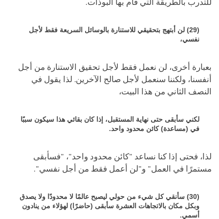
للتدرب بالطريقة التي قام بها البوذات.
(29) لن أبتهج بتحقيقي للاستنارة بالوسائل السريعة فقط لأجل
نفسي،
بعبارة أخرى، لن نعمل فقط لأجل تحقيق الاستنارة من أجل
أنفسنا، ولكننا سنعمل لأجل صالح الآخرين. لذا يقول في
النصف الثاني من هذا البيت،
لكني سأبقى حتى نهاية المستقبل، إذا كان بقائي هذا سيكون سببًا
في (مساعدة) كائن محدود واحد.
لذا، فحتى إذا كنا نساعد "كائن محدود واحد"، "فسأبقى
مستمرًا في العمل" و"لن أعمل فقط من أجل نفسي".
(30) سأنقي كل شيء من حولي ليصبح عالمًا لا محدودًا ولا يصدق
وبكل مكان بالاتجاهات العشرة سأبقى (حاضرًا) لهؤلاء من ينادون
أسمي.