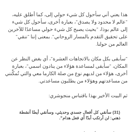
هذا يعني أني سأحول كل شيء حولي إلى، كما أطلق عليه،
"عالم لا محدود ولا يصدق"، بعبارة أخرى، سأحول كل شيء
إلى عالم بوذا، "بحيث يصبح كل شيء حولي مساعدًا للآخرين
على تحقيق التقدم بالمسار الروحاني". بمعنى إننا "ننقي"
العالم من حولنا.
"سأبقى بكل مكان بالاتجاهات العشرة"، أي بغض النظر عن
المكان، "سأبقى لمساعدة هؤلاء من ينادون اسمي"، بعبارة
أخرى، هؤلاء من لديهم نوع من صلة الكارما معي والتي تُمكِّنني
من مساعدتهم وهؤلاء من يطلبون مساعدتي.
ثم البيت الأخير بهذا باقتباس منجوشري:
(31) سأنقي كل أفعال جسدي وحديثي، وسأنقي أيضًا أنشطة
ذهني: لن أرتكب أبدًا أي فعل هدام".