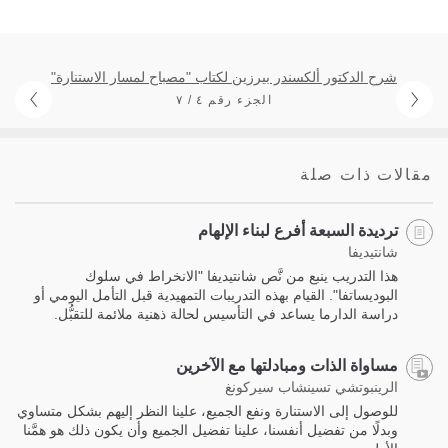
شرح الدكتور ألكسندر بيرزين لكتاب "مصباح لمسار الاستنارة"
الجزء رقم ٤ / ٧
مقالات ذات صلة
ترديدة السبعة أفرع لبناء الإلهام
شانتيديفا
هذا التدريب ينبع من نَّص شانتيديفا "الانخراط في سلوك
البوديساتفا". القيام بهذه التدريبات التمهيدية قبل التأمل اليومي أو
دراسة الدارما يساعد في التأسيس لحالة ذهنية ملائمة للتقبُّل.
مساواة الذات ومبادلتها مع الآخرين
الرينبوتشي تسينشاب سيركونغ
للوصول إلى اﻻستنارة ونفع الجميع، علينا النظر إليهم بشكل متساوي
وبدلًا من تفضيل أنفسنا، علينا تفضيل الجميع وأن يكون ذلك هو همَّنا