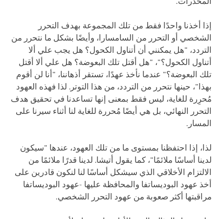
المخدرات.
إذا أخذنا واحدًا فقط من تلك المجموعة بهدف التحرر
الشخصي أو التحرر من السامسارا، وأيضًا بشكل ما نتحرر من
التردد، "هل يمكنني أن أتناول الكحول؟ هل يجب علي ألا
أتناول الكحول؟"، "هل أقتل تلك البعوضة؟ هل علي ألا أقتل
تلك البعوضة؟" عندما نأخذ عهدًا، تستقر أذهاننا، "أنا لن أقوم
بهذا"، حينها نتحرر من التردد، من هذا التوتر. لذا فهذه العهود
مُحرِرة للغاية، ليس فقط بمعنى إنها تساعدنا في تحقيق هدف
التحرر النهائي، بل هي أيضًا مُحررة للغاية لنا أثناء سيرنا على
المسار.
لذا، إذا احتفظنا بمستوى ما من تلك العهود، عندها "سيكون
لدينا أساسًا ملائمًا"، كما يقول أتيشا. لدينا قدرًا ملائمًا من
الالتزام الأخلاقي الذي سيشكل أساسًا لنا لنكون قادرين على
أخذ عهود البوديساتفا والمحافظة عليها -عهود البوديساتفا
مراقبتها أكثر صعوبة من عهود التحرر الشخصي.