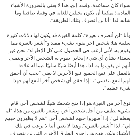
سواء كان مساعدة، وقت، إلخ. هذا لا يعني بالضرورة الأشياء
المادية؛ يمكننا أن نكون بخيلين للغاية في وقتنا، طاقتنا وما
شابه. لذا "أنا لن أتصرف بتلك الطريقة".
وأنا "لن أتصرف بغيرة". كلمة الغيرة قد يكون لها دلالات كثيرة
سلبية هنا: شخص آخر يقوم بشيء مفيد و"أشعر بالغيرة مما
يقوم به، لأني أرغب في الحصول على كل الإطراء". نحن غير
سعداء بشأن أي شيء إيجابي يقوم به الشخص الآخر ونتمنى
أنهم لم يقوموا به. لذا، هذا أيضًا شيئًا سلبيًا فيما له علاقة
بالعمل على نفع الجميع. نفع الآخرين لا يعني "يجب أن أحقق
لهم النفع بنفسي"، "إذا حقق أي شخص آخر النفع لهم فهذا
شيء عظيم".
نوع آخر من الغيرة هو إذا منح شخصًا شيئًا لشخص آخر، قام
بشيء لطيف من أجل شخص آخر، ونشعر بالغيرة من هذا، "لم
يعطه لي". إذا أظهروا حبهم لشخص آخر، "هم لا يظهرون حبهم
لي"، لذا "أشعر بالغيرة". وهذا لا يعني أننا لا نرغب في تلك
الأشياء ولكن هذه هي إحدى الطرق الأخرى التي لن نتصرف