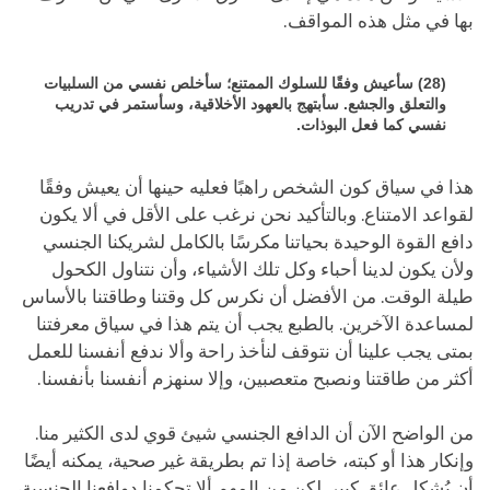
بها في مثل هذه المواقف.
(28) سأعيش وفقًا للسلوك الممتنع؛ سأخلص نفسي من السلبيات
والتعلق والجشع. سأبتهج بالعهود الأخلاقية، وسأستمر في تدريب
نفسي كما فعل البوذات.
هذا في سياق كون الشخص راهبًا فعليه حينها أن يعيش وفقًا
لقواعد الامتناع. وبالتأكيد نحن نرغب على الأقل في ألا يكون
دافع القوة الوحيدة بحياتنا مكرسًا بالكامل لشريكنا الجنسي
ولأن يكون لدينا أحباء وكل تلك الأشياء، وأن نتناول الكحول
طيلة الوقت. من الأفضل أن نكرس كل وقتنا وطاقتنا بالأساس
لمساعدة الآخرين. بالطبع يجب أن يتم هذا في سياق معرفتنا
بمتى يجب علينا أن نتوقف لنأخذ راحة وألا ندفع أنفسنا للعمل
أكثر من طاقتنا ونصبح متعصبين، وإلا سنهزم أنفسنا بأنفسنا.
من الواضح الآن أن الدافع الجنسي شيئ قوي لدى الكثير منا.
وإنكار هذا أو كبته، خاصة إذا تم بطريقة غير صحية، يمكنه أيضًا
أن يُشكل عائق كبير. لكن من المهم ألا تحكمنا دوافعنا الجنسية،