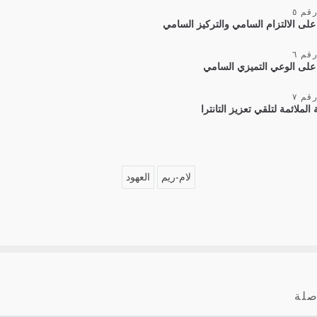
قم ٥
ب على الالتزام السامي والتركيز السامي
قم ٦
على الوعي التميزي السامي
قم ٧
الملائمة لتلقي تعزيز التانترا
لام-ريم
العهود
صلة