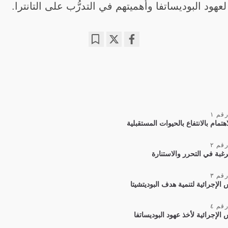
هود البوديساتفا وأهميتهم في التدرُّب على التانترا.
Bookmark
Share
on
facebook
قم ١
اهتمام بالانتفاع بالحيوات المستقبلية
قم ٢
رغبة في التحرر والاستنارة
قم ٣
الإجرائية لتنمية هدف البوديتشيتا
قم ٤
الإجرائية لأخذ عهود البوديساتفا