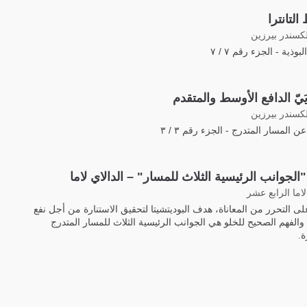
التانترا
لكسندر بيرزين
وذية - الجزء رقم ٧ / ٧
يّ الدافع الأوسط والمتقدم
لكسندر بيرزين
 المسار المتدرج - الجزء رقم ٣ / ٣
لجوانب الرئيسية الثلاث للمسار" – الدالاي لاما
لاما الرابع عشر
لى التحرر من المعاناة، هدف البوديتشيتا لتحقيق الاستنارة من أجل نفع
 والفهم الصحيح للخلو هي الجوانب الرئيسية الثلاث للمسار المتدرج
ة.