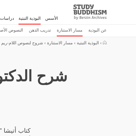
Study
Clos
Buddhism
الأسس
البوذية التبتية
دراسات 
Home
عن البوذية
مسار الاستنارة
تدريب الذهن
النصوص الأصل
›
البوذية التبتية
›
مسار الاستنارة
›
شروح لنصوص اللام-ريم
شرح الدكتو
كتاب أتيشا "