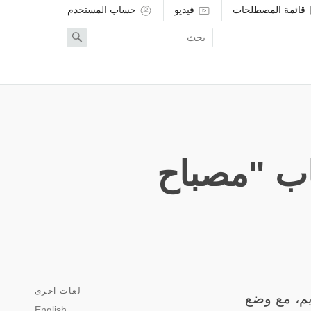
قائمة المصطلحات
فيديو
حساب المستخدم
Enter
Search
search
term
اب "مصباح
لغات اخرى
يم، مع وضع
English