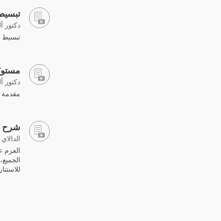
تبسيط 
دكتور أ
تبسيط الب
مستويَ
دكتور أ
مقدمة عن
شرح "ا
الدالاي 
العزم ع
الجميع،
للاستنار