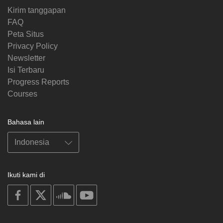
Kirim tanggapan
FAQ
Peta Situs
Privacy Policy
Newsletter
Isi Terbaru
Progress Reports
Courses
Bahasa lain
Ikuti kami di
on
on
on
on
facebook
X
soundcloud
youtube