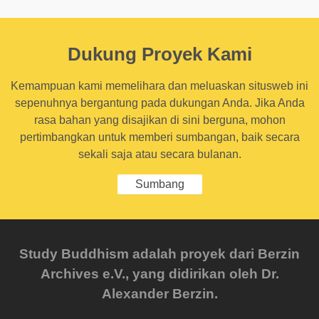
Dukung Proyek Kami
Kemampuan kami memelihara dan meluaskan situsweb ini
sepenuhnya bergantung pada dukungan Anda. Jika Anda
rasa bahan yang disajikan di sini berguna, mohon
pertimbangkan untuk memberi sumbangan, baik secara
sekali saja atau secara bulanan.
Sumbang
Study Buddhism adalah proyek dari Berzin
Archives e.V., yang didirikan oleh Dr.
Alexander Berzin.