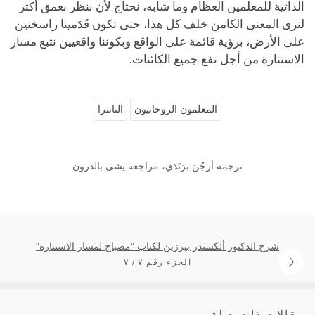
الذاتية للمعلمين العظام وما شابه، نحتاج لأن ننظر بعمق أكثر
لنرى المعنى الكامن خلف كل هذا، حتى تكون قَدَمينا راسختين
على الأرض، برؤية قائمة على الواقع وبكوننا واقعيين نتبع مسار
الاستنارة من أجل نفع جميع الكائنات.
المعلمون الروحانيون
التانترا
ترجمة أرجُنَ برَنَذي، مراجعة يٰشى بالدرون
شرح الدكتور ألكسندر بيرزين لكتاب "مصباح لمسار الاستنارة"
الجزء رقم ٧ / ٧
مقالات ذات صلة