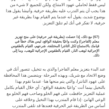
ليس فقط لحاملي عهود الامتناع، ولكن للجميع. لا شيء من
هذا يجب أن يتم التدرب عليه بطريقة حرفية. وأتيشا يقول هذا
بوضوح شديد، يقول أنه عندما يتم القيام بهذا بطريقة غير
حرفية، لا تفكر في أنك لم تتلقَ التعزيز.
(67) مع ذلك، إذا حصلت (بطريقة غير حرفية) على منح تعزيز
معلم (الفاجرا) وكنت واعيًا بحقيقة الواقع، ليس هناك خطأً في
قيامك بالاستماع لكل التانترا المختلفة، شرحهم، القيام بالطقوس
الإجرائية لوهب النار، القيام بالطقوس الإجرائية للوهب، وما إلى
ذلك.
عند البدء بتعزيز معلم الفاجرا والذي به تتخيل، تتصور أنك في
وضع الاتحاد مع شريك، وبهذه المرحلة -ويتضمن هذا المحافظة
على عهود التانترا، والتي يتم منحها هنا- عندما تقوم بهذا
بالتخيل بينما أنت "واعيًا بحقيقة الواقع"، أي خلال القيام بكامل
عملية التعزيز حافظت على فهم الخلو وصاحب فهم الخلو مع
الوعي الهانئ -إذا قام المتدرب بهذا التخيل وخلافه على
أساس من الطريقة غير الحرفية فعندها قد تلقى المتدرب