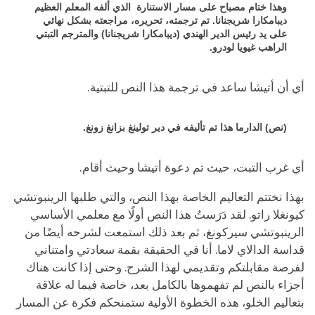
وهذا ختام مصباح على مسار الاستنارة الذي ألفه المعلم العظيم
ديبامكارا شريجنانا. تم ترجمته، تحريره، مراجعته بشكل نهائي
على يد رئيس الدير الهندي (ديبامكارا شريجنانا) والمترجم التبتي
الراهب غيويا لودرو.
أي أن أتيشا ساعد في ترجمة هذا النص للتبتية.
(نص) الدارما هذا تم تأليفه في دير تولينغ بزانغ زونغ.
أي غرب التبت، حيث تم دعوة أتيشا وحيث أقام.
بهذا نختتم التعاليم الخاصة بهذا النص، والتي طلبها الرينبوتشي
كيونغلا راتو. لقد دَرَستُ هذا النص أولًا مع معلمي الأساسي
الرينبوتشي سيركونغ، ثم بعد ذلك استمعت لشرحه أيضًا من
قداسة الدالاي لاما. أنا في الحقيقة بقمة سعادتي وامتناني
لفرصة مقابلتكم وتقديمي لهذا الشرح. وحتى إذا كانت هناك
أجزاء بالنص لم تفهموها بالكامل بعد، خاصة فيما له علاقة
بتعاليم الخلو، هذه الخطوة الأولية ستمنحكم فكرة عن المسار