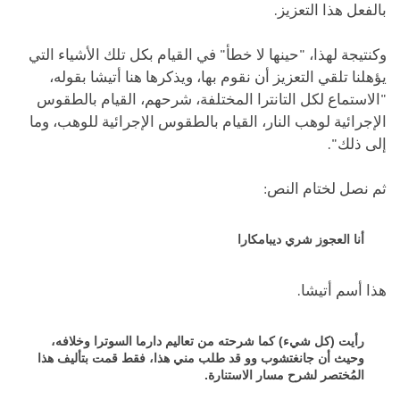
بالفعل هذا التعزيز.
وكنتيجة لهذا، "حينها لا خطأ" في القيام بكل تلك الأشياء التي
يؤهلنا تلقي التعزيز أن نقوم بها، ويذكرها هنا أتيشا بقوله،
"الاستماع لكل التانترا المختلفة، شرحهم، القيام بالطقوس
الإجرائية لوهب النار، القيام بالطقوس الإجرائية للوهب، وما
إلى ذلك".
ثم نصل لختام النص:
أنا العجوز شري ديبامكارا
هذا أسم أتيشا.
رأيت (كل شيء) كما شرحته من تعاليم دارما السوترا وخلافه،
وحيث أن جانغتشوب وو قد طلب مني هذا، فقط قمت بتأليف هذا
المُختصر لشرح مسار الاستنارة.