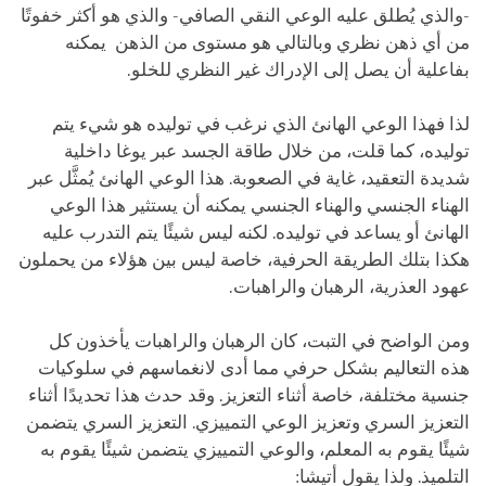
-والذي يُطلق عليه الوعي النقي الصافي- والذي هو أكثر خفوتًا
من أي ذهن نظري وبالتالي هو مستوى من الذهن يمكنه
بفاعلية أن يصل إلى الإدراك غير النظري للخلو.
لذا فهذا الوعي الهانئ الذي نرغب في توليده هو شيء يتم
توليده، كما قلت، من خلال طاقة الجسد عبر يوغا داخلية
شديدة التعقيد، غاية في الصعوبة. هذا الوعي الهانئ يُمثَّل عبر
الهناء الجنسي والهناء الجنسي يمكنه أن يستثير هذا الوعي
الهانئ أو يساعد في توليده. لكنه ليس شيئًا يتم التدرب عليه
هكذا بتلك الطريقة الحرفية، خاصة ليس بين هؤلاء من يحملون
عهود العذرية، الرهبان والراهبات.
ومن الواضح في التبت، كان الرهبان والراهبات يأخذون كل
هذه التعاليم بشكل حرفي مما أدى لانغماسهم في سلوكيات
جنسية مختلفة، خاصة أثناء التعزيز. وقد حدث هذا تحديدًا أثناء
التعزيز السري وتعزيز الوعي التمييزي. التعزيز السري يتضمن
شيئًا يقوم به المعلم، والوعي التمييزي يتضمن شيئًا يقوم به
التلميذ. ولذا يقول أتيشا: