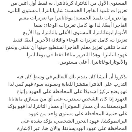
المستوى الأول من التانترا، كرياتانترا، به فقط أول اثنين من
تعزيزات تلميذ الفاجرا الخمسة؛ شارياتانترا، المستوى الثاني،
بها تعزيزات تلميذ الخمسة؛ يوغاتانترا بها تعزيزات معلم
الفاجرا أيضًا، لذا بها كامل تعزيزات الوعاء؛ بينما
الأنوتارايوغاتانترا، المستوى الأعلى بالتانترا، بها الأربع
تعزيزات، كامل تعزيزات الوعاء والثلاثة الآخرين أيضًا. فقط
عندما نتلقى تعزيز معلم الفاجرا نستطيع حينها أن نتلقى ونمنح
عهود التانترا -وهذا التعزيز متاحًا فقط في يوغاتانترا
والأنوتارايوغاتانترا، أعلى مستويين.
تذكروا أن أتيشا كان يقدم تلك التعاليم في وسطٍ كان فيه
التدرب على التانترا منتشرًا للغاية ويسوده سوء فهم كبير. لذا
فهو يضع تركيزًا شديدًا على المحافظة على العهود وإتباع
العهود إذا كان الشخص سيتدرب على أي من مسارَّي ماهايانا
البوديستفات، أي مسار السوترا أو مسار التانترا. لذا فهو يؤكد
على حتمية المحافظة على مستوى واحد من عهود
البراتيموكشا، عهود التحرر الشخصي، يؤكد بشدة على
المحافظة على عهود البوديساتفا، والآن هنا، عبر الإشارة