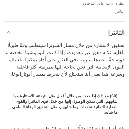
on
نظرة عامة على المحتوى
facebook
التانترا
التانترا
تحقيق الاستنارة من خلال مسار السوترا سيتطلب وقتًا طويلًا
للغاية، ثلاثة دهور غير معدودة، وإذا كانت البوديتشيتا الخاصة بنا
قوية حقًا، عندها سنرغب في العثور على أداة يمكنها بناء تلك
القوى الإيجابية التي نحن بحاجة إليها بطريقة أكثر فاعلية
وسرعة. هذا يعني أننا سنحتاج لأن ننخرط بمسار أنوتارايوغا.
(60) مع ذلك إذا حدث من خلال أفعال مثل التهدئة، الاستثارة وما
شابههم، التي يمكن الوصول إليها من خلال قوى المانترا والقوى
الفعلية للثمانية تحققات وما شابههم، مثل التحقيق الوعاء السامي
ما شابه.
تلك أدوات لبناء كمًا هائلًا من القوى الإيجابية بسرعة شديدة.