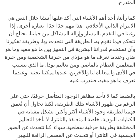
المتدرج.
كما رأينا، أحد أهم الأشياء التي أكد عليها أتيشا خلال النص هي
الالتزام الذاتي الأخلاقي -هذا مهم جدًا جدًا- بعبارة أخرى، إذا
رغبنا في التقدم بالمسار وإزالة المشاكل من حياتنا، نحتاج أن
نتحكم فيما نقوم به، الطريقة التي نتحدث بها، وطريقة تفكيرنا
وأن نستخدم قدراتنا البشرية في التمييز بين ما هو مفيد وما هو
ضار. وعندما نعرف ما هو مؤذي من خبرتنا الشخصية ومن خبرة
المعلمين العظام بالماضي ومن تعاليم بوذا، ما الذي يتسبب
في الأذى والمعاناة لنا وللآخرين، عندها يمكننا تجنبه. وعندما
نعرف ما هو مفيد، فنتدرب عليه.
بالضبط كما لا نأخذ مظاهر الوجود المتأصل حرفيًا، حتى على
الرغم من ظهور الأشياء بتلك الطريقة، لكننا نحاول أن نُعمق
فهمنا لطريقة وجود الأشياء أكثر وأكثر، بشكل مشابه في
الكتابات البوذية، خاصة المتعلقة بالتانترا، لا نأخذ التعاليم
المختلفة بطريقة حرفية سطحية. سواء كنا نتحدث عن الصور
الجنسية في التانترا أو نتحدث عن القصص الرائعة للسِيَر