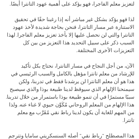
لتعزيز معلم الفاجرا، فهو يؤكد على أهمية عهود التانترا أيضًا.
لذا فهو يؤكد بشكل غير مباشر أنه إذا رغبنا حقًا في تحقيق
الاستنارة عبر مسار التانترا، فنحن بحاجة شديدة لأخذ عهود
التانترا والتي لن نحصل عليها إلا بأخذ تعزيز معلم الفاجرا. لهذا
السبب ذكر على سبيل التحديد هذا التعزيز من بين كل
التعزيزات الأخرى المختلفة.
الآن، من أجل النجاح في مسار التانترا، نحتاج بكل تأكيد
للإرشاد من معلم تانترا مؤهل بالكامل والسبب الرئيسي في
هذا هو أن معلم التانترا لن يرشدنا فقط في تدربنا، ولكن
سيمنحنا الإلهام الذي سيوقظ لدينا طبيعة بوذا والذي سيصبح
سببًا مستمرًا في أن تنمو طبيعة بوذا باستمرار من خلال تدربنا.
هذا الإلهام من المعلم الروحاني مُكَوِّن حيوي لا غناء عنه. ولذا
من المهم للغاية أن يكون لدينا رباط نقي مُقَرَّب مع معلم
تانترا.
هذا المصطلح "رباط نقي" أصله السنسكريتي سامايا وتترجم