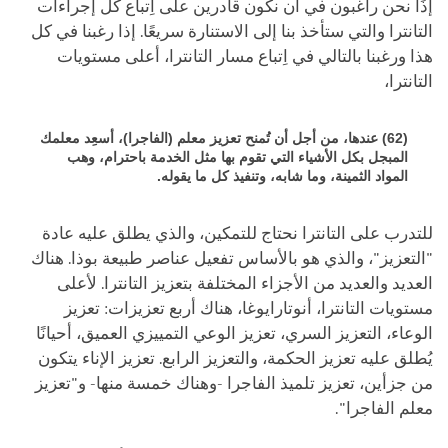
إذًا نحن راغبون في أن نكون قادرين على اِتباع كل إجراءات
التانترا والتي ستأخذ بنا إلى الاستنارة سريعًا. إذا رغبنا في كل
هذا ورغبنا بالتالي في اِتباع مسار التانترا، أعلى مستويات
التانترا،
(62) عندها، من أجل أن تُمنح تعزيز معلم (الفاجرا)، أسعِد معلمك
المبجل بكل الأشياء التي تقوم بها مثل الخدمة باحترام، وهب
المواد الثمينة، وما شابه، وتنفيذ كل ما يقوله.
للتدرب على التانترا نحتاج للتمكين، والذي يطلق عليه عادة
"التعزيز"، والذي هو بالأساس تفعيل عناصر طبيعة بوذا. هناك
العديد والعديد من الأجزاء المختلفة بتعزيز التانترا. لأعلى
مستويات التانترا، أنوتارايوغا، هناك أربع تعزيزات: تعزيز
الوعاء، التعزيز السري، تعزيز الوعي التمييزي العميق، أحيانًا
يُطلق عليه تعزيز الحكمة، والتعزيز الرابع. تعزيز الإناء يتكون
من جزأين، تعزيز تلميذ الفاجرا -وهناك خمسة منها- و"تعزيز
معلم الفاجرا".