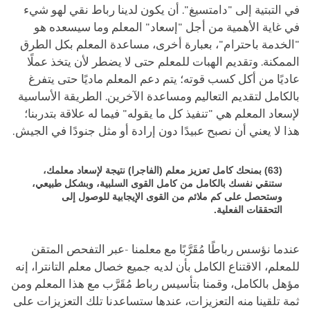
في التبتية إلى "دامتسيغ". أن يكون لدينا رباط نقي لهو شيء
في غاية الأهمية من أجل "إسعاد" المعلم وما سيسعده هو
"الخدمة باحترام"، بعبارة أخرى، مساعدة المعلم بكل الطرق
الممكنة. وتقديم الهبات للمعلم حتى لا يضطر لأن يتخذ عملًا
عاديًا من أكل كسب قوته؛ يتم دعم المعلم ماديًا حتى يتفرغ
بالكامل لتقديم التعاليم ومساعدة الآخرين. الطريقة الأساسية
لإسعاد المعلم هي "تنفيذ كل ما يقوله" فيما له علاقة بتدربنا؛
هذا لا يعني أن نصبح عبيدًا دون إرادة أو مثل جنودًا في الجيش.
(63) بمنحك كامل تعزيز معلم (الفاجرا) نتيجة لإسعاد معلمك،
ستنقي نفسك بالكامل من كامل القوى السلبية، وبشكل طبيعي،
وستحصل على كم ملائم من القوى الإيجابية للوصول إلى
التحققات الفعلية.
عندما نؤسس رباطًا مُقَرَّبًا مع معلمنا -عبر التفحص المتقن
للمعلم، الاقتناع الكامل بأن لديه جميع خصال معلم التانترا، إنه
مؤهل بالكامل، وقمنا بتأسيس رباط مُقَرَّب مع هذا المعلم ومن
ثمة تلقينا منه التعزيزات، عندها ستساعدنا تلك التعزيزات على