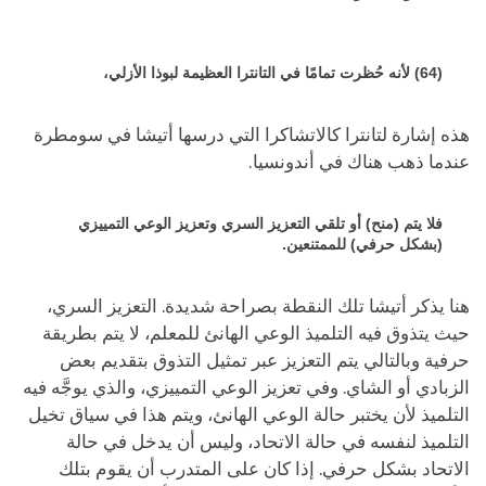
(64) لأنه حُظرت تمامًا في التانترا العظيمة لبوذا الأزلي،
هذه إشارة لتانترا كالاتشاكرا التي درسها أتيشا في سومطرة
عندما ذهب هناك في أندونسيا.
فلا يتم (منح) أو تلقي التعزيز السري وتعزيز الوعي التمييزي
(بشكل حرفي) للممتنعين.
هنا يذكر أتيشا تلك النقطة بصراحة شديدة. التعزيز السري،
حيث يتذوق فيه التلميذ الوعي الهانئ للمعلم، لا يتم بطريقة
حرفية وبالتالي يتم التعزيز عبر تمثيل التذوق بتقديم بعض
الزبادي أو الشاي. وفي تعزيز الوعي التمييزي، والذي يوجَّه فيه
التلميذ لأن يختبر حالة الوعي الهانئ، ويتم هذا في سياق تخيل
التلميذ لنفسه في حالة الاتحاد، وليس أن يدخل في حالة
الاتحاد بشكل حرفي. إذا كان على المتدرب أن يقوم بتلك