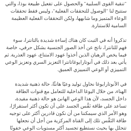
"تنقية القوى السلبية" والحصول على تفعيل طبيعة بوذا، والتي
ستتيح لنا "الوصول للتحققات الفعلية"، وليس فقط تحققات
الوعاء المتميز وما شابهها، ولكن التحققات الفعلية العظيمة
السامية للاستنارة.
تذكروا أنه في التبت كان هناك إساءة شديدة بالتانترا، سوء
فهم للتانترا، ناتج عن أخذ الصور الجنسية بشكل حرفي، خاصة
فيما يخص الرهبان الذين أخذوا عهود الامتناع، عهود العذرية. ثم
يأتي بعد ذلك في أنوتارايوغاتانترا التعزيز السري وتعزيز الوعي
التمييزي أو الوعي التمييزي العميق.
في الأنوتارايوغا نحاول توليد وعيًا هانئًا، حالة ذهنية شديدة
الهناء، من خلال اليوغا الداخلية للتعامل مع قنوات الطاقة
داخل الجسد، لأن هذا الوعي الهانئ هو حالة ذهنية مفيدة،
تساعد على طاقة نَفَّس الجسد على أن تكون أكثر استقرارًا،
وهو الأمر الذي سيمكننا من أن نكون قادرين أكثر على توجيه
طاقة النَفَّس تلك إلى القناة المركزية من أجل أن نجعلها
تتحلل بها بحيث نستطيع تجسيد أكثر مستويات الوعي خفوتًا