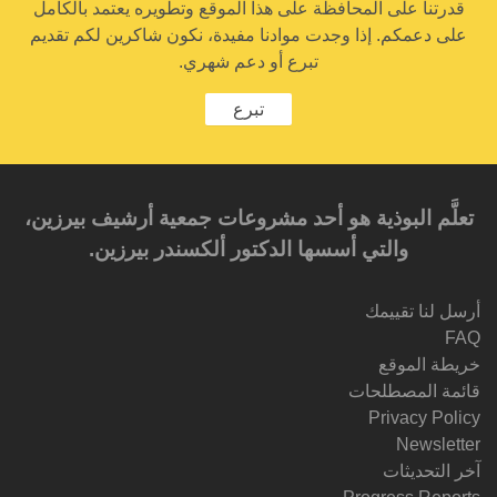
قدرتنا على المحافظة على هذا الموقع وتطويره يعتمد بالكامل
على دعمكم. إذا وجدت موادنا مفيدة، نكون شاكرين لكم تقديم
تبرع أو دعم شهري.
تبرع
تعلَّم البوذية هو أحد مشروعات جمعية أرشيف بيرزين،
والتي أسسها الدكتور ألكسندر بيرزين.‎‎
أرسل لنا تقييمك
FAQ
خريطة الموقع
قائمة المصطلحات
Privacy Policy
Newsletter
آخر التحديثات