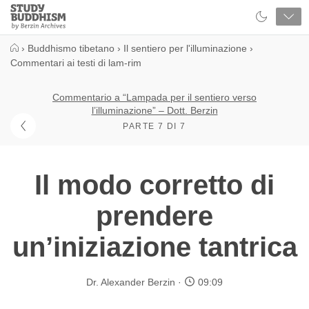
Close
Study
Buddhism
Home
›
Buddhismo tibetano
›
Il sentiero per l'illuminazione
›
Commentari ai testi di lam-rim
Commentario a “Lampada per il sentiero verso
l’illuminazione” – Dott. Berzin
PARTE 7 DI 7
Il modo corretto di
prendere
un’iniziazione tantrica
Dr. Alexander Berzin
09:09