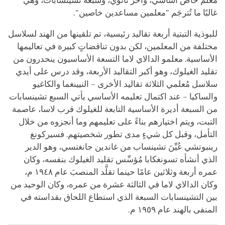
معلم خاص أساسي، وآخر ثانوي، وسبعة تشينسابات، وهي
غالبًا ما تُترجَم "معلمين مساعدين خاصين".
للبوذية التبتية أربعة تقاليد رئيسية، تم تلقينها من الهند لسلاسل
مختلفة من المعلمين، لكن بدون تناقضاتٍ كبيرة في تعاليمها
الأساسية. معلمو الدالاي لاما التسعة الأساسيون ينحدرون من
تقليد الغيلوك، وهو أكبر التقاليد الأربعة، وقد درس على أيدي
سلاسل مُعلمي الثلاثة تقاليد الأخرى – النيينغما والكاغيو
والساكيا – عند اكتمال تعليمه الأساسي يأتي السبع تشينسابات
من السبعة أديرة الأساسية التابعة للغيلوك قرب لاسا، عاصمة
التبت، ويتم اختيارهم بناءً على تعليمهم وما أنجزوه من خلال
التأمل
، وقبل كل شيءٍ مدى تطور شخصيتهم. فسيركونغ
رينبوتشي عُيِّنَ تشينساب من غاندين جانغتسي، وهو الدير
الذي أنشأه تسونغكابا مُؤسِّس تقليد الغيلوك بنفسه، وكان
عمره أربعة وثلاثين عامًا حينما تقلَّد المنصبَ عام ١٩٤٨ م،
وكان الدالاي لاما في الثالثة عشرة من عمره، وكان الوحيد من
بين التشينسابات السبعة الذي استطاع اللحاق بقداسته في
المنفى بالهند عام ١٩٥٩ م.