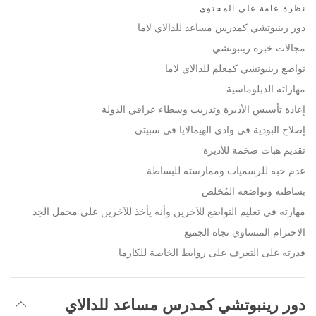
on
نظرة عامة على المحتوى
facebook
دور رينبوتشي كمدرس مساعد للدالاي لاما
مجالات خبرة رينبوتشي
تواضع رينبوتشي كمعلم للدالاي لاما
مهاراته الدبلوماسية
إعادة تأسيس الأديرة وتدريب وسطاء عرافي الدولة
إصلاح البوذية في وادي الهيمالايا في سبيتي
تقديم هبات ضخمة للأديرة
عدم حبه للرسميات وممارسته للبساطة
بساطته وتواضعه المُخلص
مهارته في تعليم التواضع للآخرين وأنه يأخذ للآخرين على محمل الجد
الاحترام المتساوي تجاه الجميع
قدرته على التعرف على روابط الخاصة للكارما
دور رينبوتشي كمدرس مساعد للدالاي