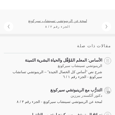
لمحة عن الرينبوتشي تسينشاب سيركونغ
الجزء رقم ٢ / ٨
مقالات ذات صلة
الأساس: المعلم المُؤَهَّل والحياة البشرية الثمينة
الرينبوتشي تسينشاب سيركونغ
شرح نص "أساس كل الخصال الجيدة" – الرينبوتشي تسانشاب
سيركونغ - الجزء رقم ١ / ٦
التدرُّب مع الرينبوتشي سيركونغ
دكتور ألكسندر بيرزين
لمحة عن الرينبوتشي تسينشاب سيركونغ - الجزء رقم ٣ / ٨
نصائحُ الرينبوتشي سيركونغ لمتدربي التانترا