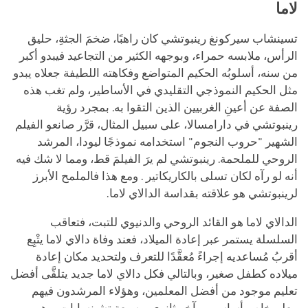
لاما
تسينشاب سيركونغ رينبوتشي كان راهبًا، ضخمَ الجثةِ، حليق
الرأس، ملابسه حمراء، وبوجهه الكثير من التجاعيد فيبدو أكبر
من سنه، أسلوبُه الحكيم المتواضع وفكاهته اللطيفة جعلاه يبدو
مثل الحكيم النموذجي التقليدي في الأساطير، ولم تغب هذه
الصفة عن أعينِ الغربيين الذين التقوا به. بمجرد
رؤية
رينبوتشي في دارامسالا، على سبيل المثال، قرَّر صانعو الفيلم
الشهير "حروب النجوم" استخدامه نموذجًا ليودا، المرشد
الروحي للملحمة. رينبوتشي لم يرَ الفيلمَ قط، ومما لا شك فيه
أنه لو رآه لكان تسلى بالكاريكاتير . ومع هذا فالملمح الأبرز
لرينبوتشي هو علاقته بقداسة الدالاي لاما.
الدالاي لاما هو القائد الروحي والدنيوي للتبت، فتعاقب
السلسلة يستمر عبر إعادة الميلاد، فعند وفاة دالاي لاما يتْبِع
أقربُ مُساعديه إجراءً مُعقَّدًا للتعرف ولتحديد مكان إعادة
ميلاده كطفل صغير، وبالتالي فكل دالاي لاما جديد يتلقَّى أفضل
تعليم موجود من أفضل المعلمين، وهؤلاء المرشدون فيهم