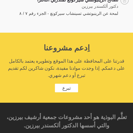
دكتور ألكسندر بيرزين
لمحة عن الرينبوتشي تسينشاب سيركونغ - الجزء رقم ٧ / ٨
اِدعم مشروعنا
قدرتنا على المحافظة على هذا الموقع وتطويره يعتمد بالكامل
على دعمكم. إذا وجدت موادنا مفيدة، نكون شاكرين لكم تقديم
تبرع أو دعم شهري.
تبرع
تعلَّم البوذية هو أحد مشروعات جمعية أرشيف بيرزين،
والتي أسسها الدكتور ألكسندر بيرزين.‎‎