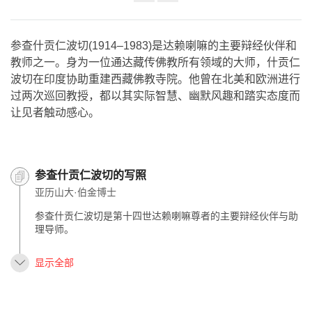
Share
on
facebook
参查什贡仁波切(1914–1983)是达赖喇嘛的主要辩经伙伴和
教师之一。身为一位通达藏传佛教所有领域的大师，什贡仁
波切在印度协助重建西藏佛教寺院。他曾在北美和欧洲进行
过两次巡回教授，都以其实际智慧、幽默风趣和踏实态度而
让见者触动感心。
参查什贡仁波切的写照
亚历山大·伯金博士
参查什贡仁波切是第十四世达赖喇嘛尊者的主要辩经伙伴与助
理导师。
显示全部