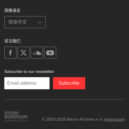
改换语言
关注我们
on
on
on
on
facebook
X
soundcloud
youtube
Subscribe to our newsletter
Enter
Subscribe
your
email
Study
© 2003-2026 Berzin Archives e.V.
Impressum
Buddhism
Home