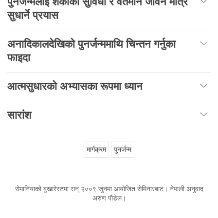
पुनर्जन्मलाई शंकाको सुविधा र वर्तमान जीवन मात्र
सुधार्ने प्रयास
अनादिकालदेखिको पुनर्जन्ममाथि चिन्तन गर्नुका
फाइदा
आत्मसुधारको अभ्यासका रूपमा ध्यान
सारांश
मार्गक्रम
पुनर्जन्म
रोमानियाको बुखारेस्टमा सन् २००९ जुनमा आयोजित सेमिनारबाट। नेपाली अनुवाद
अरुण पौडेल।