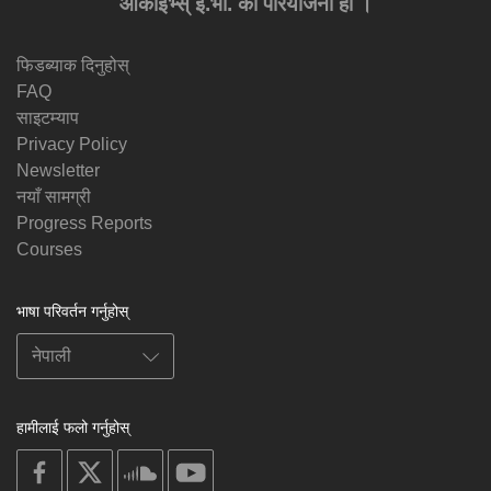
आर्काइभ्स् इ.भी. को परियोजना हो ।
फिडब्याक दिनुहोस्
FAQ
साइटम्याप
Privacy Policy
Newsletter
नयाँ सामग्री
Progress Reports
Courses
भाषा परिवर्तन गर्नुहोस्
हामीलाई फलो गर्नुहोस्
on
on
on
on
facebook
X
soundcloud
youtube