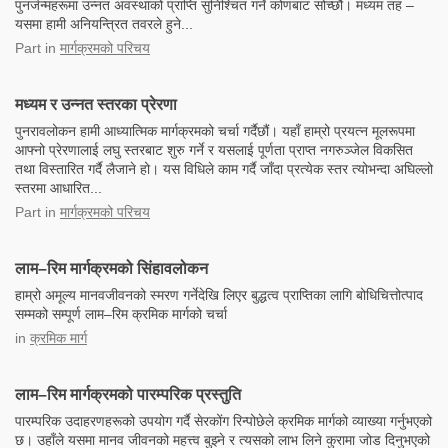
पुनर्जन्महरूमा उन्नत अवस्थाको प्राप्ति सुनिश्चित गर्ने कोणबाट सोच्छौं। मध्यम तह –
यसमा हामी अनियन्त्रित तवरले हुने...
Part
in
मार्गक्रमको परिचय
मध्यम र उन्नत स्तरका प्रेरणा
पुनरावलोकन हामी आध्यात्मिक मार्गक्रमको चर्चा गर्दैछौं। यहाँ हाम्रो प्रयत्न मूलरूपमा
आफ्नो प्रेरणालाई लघु स्तरबाट शुरु गर्ने र यसलाई पूर्णता प्राप्त नगरुञ्जेल विकसित
तथा विस्तारित गर्दै लैजाने हो। यस विधिले काम गर्दै जाँदा प्रत्येक स्तर त्योभन्दा अघिल्लो
स्तरमा आधारित...
Part
in
मार्गक्रमको परिचय
लाम–रिम मार्गक्रमको सिंहावलोकन
हाम्रो अमूल्य मानवजीवनको स्मरण गर्नेदेखि लिएर बुद्धत्व प्राप्तिका लागि बोधिचित्तोत्पाद
सम्मको सम्पूर्ण लाम–रिम क्रमिक मार्गको चर्चा
in
क्रमिक मार्ग
लाम–रिम मार्गक्रमको पारम्परिक प्रस्तुति
पारम्परिक उदाहरणहरूको उपयोग गर्दै सेरकोंग रिन्पोछेले क्रमिक मार्गको व्याख्या गर्नुभएको
छ। उहाँले यसमा मानव जीवनको महत्त्व बुझ्ने र त्यसको लाभ लिने कुरामा जोड दिनुभएको