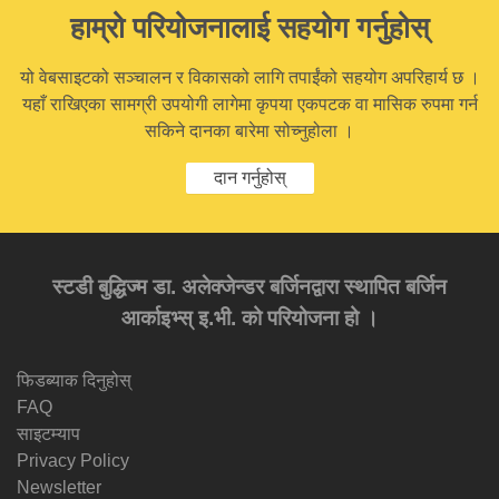
हाम्रो परियोजनालाई सहयोग गर्नुहोस्
यो वेबसाइटको सञ्चालन र विकासको लागि तपाईंको सहयोग अपरिहार्य छ ।
यहाँ राखिएका सामग्री उपयोगी लागेमा कृपया एकपटक वा मासिक रुपमा गर्न
सकिने दानका बारेमा सोच्नुहोला ।
दान गर्नुहोस्
स्टडी बुद्धिज्म डा. अलेक्जेन्डर बर्जिनद्वारा स्थापित बर्जिन
आर्काइभ्स् इ.भी. को परियोजना हो ।
फिडब्याक दिनुहोस्
FAQ
साइटम्याप
Privacy Policy
Newsletter