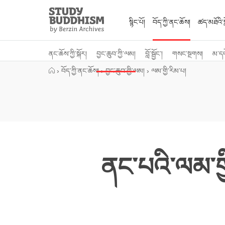
Close
Study
Buddhism
སྙིང་པོ།
བོད་ཀྱི་ནང་ཆོས།
ཚད་མཐོའི་སླ
Home
ནང་ཆོས་ཀྱི་སྐོར།
བྱང་ཆུབ་ཀྱི་ལམ།
བློ་སྦྱོང་།
གསང་སྔགས།
མ་ད
›
བོད་ཀྱི་ནང་ཆོས།
›
བྱང་ཆུབ་ཀྱི་ལམ།
›
ལམ་གྱི་རིམ་པ།
ནང་པའི་ལམ་གྱ