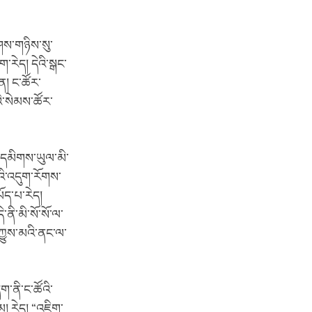
་ཤས་གཉིས་སུ་
་རེད། དེའི་སྒང་
ན། ང་ཚོར་
འི་སེམས་ཚོར་
་ལ་དམིགས་ཡུལ་མི་
འི་འདུག་རོགས་
ད་པ་རེད།
ནི་མི་སོ་སོ་ལ་
དཀྱུས་མའི་ནང་ལ་
་ནི་ང་ཚོའི་
མ། རེད། “འཇིག་