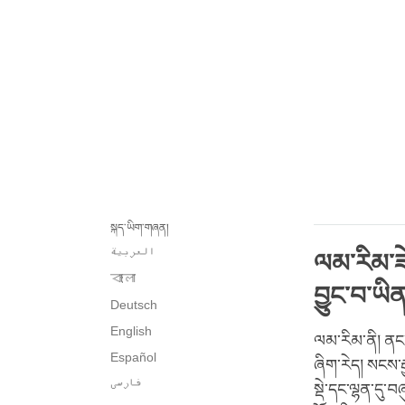
སྐད་ཡིག་གཞན།
العربية
ལམ་རིམ་ཟེ
বাংলা
བྱུང་བ་ཡི
Deutsch
English
ལམ་རིམ་ནི། ནང་
Español
ཞིག་རེད། སངས་ར
فارسی
སྡེ་དང་ལྷན་དུ་