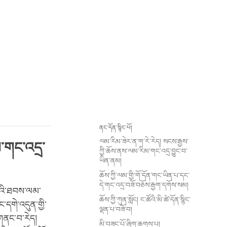
ནང་དོན་སྙིང་པོ།
ལམ་རིམ་ཟེར་ན་ག་རེ་རེད། སངས་རྒྱས་
་གང་འདྲ་
ཀྱི་ཆོས་ནས་ལམ་རིམ་གང་འདྲ་བྱུང་བ་
ཡིན་ནམ།
ཆོས་ཀྱི་ལམ་གྱི་གོ་དོན་གང་ཡིན་པ་དང་
དེ་གང་འདྲ་བཟོ་བཅོས་རྒྱག་དགོས་སམ།
་པའི་ཐབས་ལམ་
ཆོས་ཀྱི་ཀུན་སློང། ང་ཚོའི་མི་ཚེ་དོན་སྙིང་
་དགེ་འདུན་གྱི་
ལྡན་པ་བཟོ་བ།
་གནང་བ་རེད།
མི་བཟང་པོ་ཞིག་ཆགས་པ།