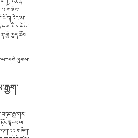
ལ་རྒྱུ་མཚན་
ས་པ་གཞིར་
་ཡོད། དེར་མ་
དེ་དག་མི་གཡོལ་
་གྱི་ཁྱད་ཆོས་
དེ་ལ་“དགེ་ལུགས་
་རྒྱག་
ར་བཏང་རྒྱ་གར་
ཏོང་སྟངས་ལ་
ན་དག་དང་གཅིག་