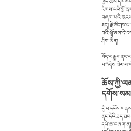
ཁྱད་ཆོས་དམིགས་
རིགས་པའི་སྒོ་ན
བཞག་པའི་ཁུངས་ཐ
ཟད། རྗེ་ཙོང་ཁ་
བའི་སྒོ་ནས་དེ་
ཤིག་ཡིན།
བོད་བརྒྱུད་ནང་པ
པ་”ཞེས་ཟེར་བ་
ཆོས་ཀྱི་ལ
དགོས་སམ
དྲི་བ་དངོས་གནས་
ནང་དེའི་ཐད་ཐབ
དཔེ་ཆ་བཞག་ན། 