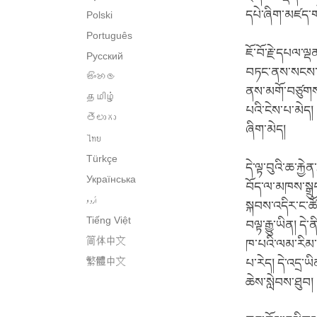
དཔེ་ཞིག་མཛད་
Polski
Português
ཇོ་བོ་རྗེ་དཔལ་
Русский
བཏང་ནས་སངས་རྒྱ
සිංහල
ནས་མགོ་བཙུགས་
தமிழ்
པའི་ངེས་པ་མེད།
తెలుగు
ཞིག་མེད།
ไทย
Türkçe
དེ་ལྟ་བུའི་ཆ་ར
Українська
བོད་ལ་མཁས་སྒྲུ
اُردو
སྐབས་འདིར་ང་ཚོ
Tiếng Việt
བལྟ་རྒྱུ་ཡིན། དེ
简体中文
ཁ་པའི་ལམ་རིམ་ག
繁體中文
པ་རེད། དེ་འདྲ
ཆེས་སླེབས་ཐུབ།