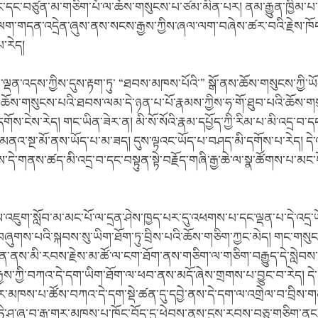
ུང་དང་བཙུན་མ་གཅིག་པོ་ལ་ཆོས་གསུངས་པ་ཙམ་མིན་པར། ནམ་རྒྱུན་ཁྱིམ་པ་
་ལག་གདན་འདྲེན་ཞུས་ནས་སངས་རྒྱས་ཀྱིས་ཞལ་ལག་བཞེས་ཚར་བའི་རྗེས་ཁོ
པ་རེད།
ལྡན་འདས་ཀྱིས་དུས་རྟག་ཏུ་ “ཐབས་མཁས་པོའི་” སྒོ་ནས་ཆོས་གསུངས་ཀྱི་ཡོད།
ཆོས་གསུངས་པའི་ཐབས་ལམ་དེ་ཉན་པ་པོ་རྣམས་ཀྱིས་ཧ་གོ་ཐུབ་པའི་ཆོས་གས
་དགོས་ངེས་རེད། གང་ཡིན་ཟེར་ན། མི་སོ་སོའི་རྣམ་དཔྱོད་ཀྱི་རིམ་པ་མི་འདྲ་བ་
་མནའ་སྔ་མོ་ནས་ཡོད་པ་མ་ཟད། དུས་ལྟའང་ཡོད་པ་བཤད་མི་དགོས་པ་རེད། དེ་
ོས་དེ་གནས་ཚད་མི་འདྲ་བ་དང་བསྟུན་སྟེ་བརྗོད་གཞི་རྒྱ་ཆེ་ལ་སྣ་ཚོགས་པ་མང་
ྗེས་འཇུག་སློབ་མ་མང་པོ་ལ་དྲན་ཤེས་ཁྱད་པར་དུ་འཕགས་པ་དང་ལྡན་པ་དེ་འདྲ་
ུགས་པའི་སྐབས་སུ་ཡིག་ཐོག་ཏུ་བྲིས་པའི་ཆོས་གཅིག་ཀྱང་མེད། གང་གསུངས་
ི༹ན་ནས་མི་རབས་རྗེས་མ་ཚོ་ལ་ངག་ཐོག་ནས་གཅིག་ལ་གཅིག་བརྒྱུད་དེ་སླེབས་པ
ྱས་ཀྱི་བཀའ་དེ་དག་ཡིག་ཐོག་ལ་ཕབ་ནས་མདོ་ཞེས་གྲགས་པ་བྱུང་བ་རེད། དེ་
་གར་མཁས་པ་ཚོས་བཀའ་དེ་དག་སྡེ་ཚན་དུ་དབྱེ་ནས་དེ་དག་ལ་འགྲེལ་བ་བྲིས་གན
་ཏི་ཤ་ཞུ་བ་རྒྱ་གར་མཁས་པ་ཁོང་བོད་དུ་ཕེབས་ནས་དུས་རབས་བཅུ་གཅིག་ནང