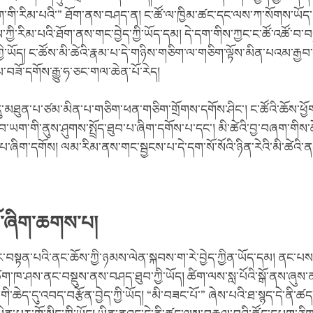
ཞག་གི་རིམ་པའི་” ཐོག་ནས་བཤད་ན། ང་ཚོ་ལ་ཁྱིམ་ཚང་དང་ལས་ཀ་སོགས་ཡོད་
ཀྱི་རིམ་པའི་ཐོག་ནས་གང་བྱེད་ཀྱི་ཡོད་དམ། དེ་དག་གིས་ཀྱང་ང་ཚོ་འཚོ་བ་བས
ད་ཀྱི་ཡོད། ང་ཚོས་མི་ཚེའི་རྣམ་པ་དེ་གཉིས་གཅིག་ལ་གཅིག་ལྟོས་མིན་པའམ་རྒྱ
བཟོ་དགོས་རྒྱུ་ཧ་ཅང་གལ་ཆེན་པོ་རེད།
ུ་མཐུན་པ་ཙམ་མིན་པ་གཅིག་ཕན་གཅིག་གྲོགས་དགོས་ཤིང་། ང་ཚོའི་ཆོས་ཕྱོ
ཐུབ་ཡག་གི་ནུས་ཤུགས་སྤྲོད་ཐུབ་པ་ཞིག་དགོས་པ་དང་། མི་ཚེའི་བྱ་བཞག་གིས
ུབ་པ་ཞིག་དགོས། ལམ་རིམ་ནས་གང་སྦྱངས་པ་དེ་དག་སོ་སོའི་ཉིན་རེའི་མི་ཚེའི
ོ་ཞིག་ཆགས་པ།
ར་བསྟན་པའི་ནང་ཆོས་ཀྱི་ཉམས་ལེན་སྐབས་ག་རེ་བྱེད་ཀྱིན་ཡོད་དམ། ནང་པས
ིག་ཁ་ཤས་ནང་བསྡུས་ནས་བཤད་ཐུབ་ཀྱི་ཡོད། ཚིག་ལས་སླ་པོའི་སྒོ་ནས་ཞུས་ན
གི་ཆེད་དུ་འབད་བརྩོན་བྱེད་ཀྱི་ཡོད། “མི་བཟང་པོ་” ཞེས་པའི་ཐ་སྙད་དེ་ནི་