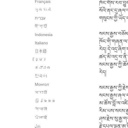
Français
ཁོང་གིས་རབ་བྱ
ગુજરાતી
སོའི་ནང་དུ་ཞལ
གསུངས་ཀྱི་ཡོད་
हिन्दी
སངས་རྒྱས་བཅོམ་
Indonesia
ཁོང་གི་གཞན་ལ་
Italiano
རེད། དེ་འདྲ་ཞིག
日本語
ཚད་མི་འདྲ་བ་ནི
ខ្មែរ
སངས་རྒྱས་ཀྱི་ཆ
ಕನ್ನಡ
རེད།
한국어
Монгол
སངས་རྒྱས་ཀྱི་ར
मराठी
སངས་རྒྱས་ཞལ་བཞ
မြန်မာဘာသာ
མ་ཚོས་བློ་ལ་འཇ
नेपाली
རིམ་པས་སངས་རྒ
ਪੰਜਾਬੀ
ཤས་རྗེས་སུ་རྒྱ
پنجابی
རྗེ་དཔལ་ལྡན་ཨ