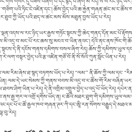
ོང་གིས་གསར་དུ་བཟོས་བཞག་པ་དང་རྙེད་པ་ཞིག་མ་རེད། སོ་སོ་རང་ཉིད་ཡར་
ྩེ་གཅིག་པའི་ཏིང་ངེ་འཛིན་དང་། ཆོས་བྱེད་པའི་ཆ་རྐྱེན་གཞན་ཚང་མ་ང་ཚོས་
ཁྱེར་ཐུབ་ཀྱི་ཡོད་པའི་ཐད་ལ་ཚང་མས་མོས་མཐུན་བྱས་ཡོད་པ་རེད།
ལྡན་འདས་ལ་རང་ཉིད་ཡར་རྒྱས་གཏོང་སྟངས་ཀྱི་ཆེད་གནད་དོན་མང་པོ་རྟོགས
མི་འདྲ་བ་མང་པོ་རང་ཆས་སུ་མངའ་བ་ཡིན་ནའང་། དེའི་ནང་ནས་ཁོང་གི་ཆོ
ན་སྟངས་དེ་ནི་དངོས་གནས་དམིགས་བསལ་ཞིག་རེད། ཆོས་ཀྱི་དམིགས་ཡུལ་དང
་རེ་ལག་བསྟར་བྱེད་པའི་རྩ་འཛིན་གཙོ་བོ་ནི་སོ་སོའི་ཀུན་སློང་ཡིན་པ་རེད།
་ལམ་རིམ་ཞེས་ཐ་སྙད་བཏགས་ཡོད་པ་རེད། “ལམ་” ནི་ཆོས་ཀྱི་ལམ་དང་ “རིམ་
་ཡིན། ལམ་དེ་ཡང་སེམས་ཀྱི་གནས་བབས་མི་འདྲ་བ་ང་ཚོས་གོ་རིམ་བཞིན་ཡར
་ཐབས་ཤིག་ཡིན་པ་རེད། དེ་ནི་འགྲིམ་འགྲུལ་བྱེད་པ་འདྲ་པོ་ཡོད་རེད། དཔེར་ན
རོབ་ནས་རྒྱ་གར་ལ་འགྲོ་དགོས་ཡོད་ན། ང་ཚོའི་མཐར་ཐུག་གི་དམིགས་ཡུལ་ལམ་འགྲ
འང་དང་པོ་ང་ཚོ་རྒྱལ་ཁབ་གཞན་ཊར་ཀི་དང་ཨཱི་རན་སོགས་བརྒྱུད་དེ་མཐའ་མ་
ལྟ་བུ་རེད།