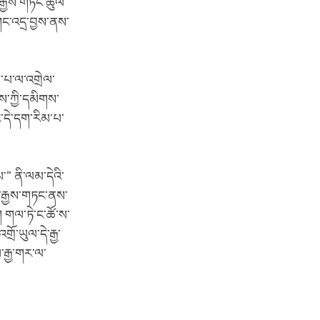
རྒྱས་གཏོང་ཚུལ་
གང་འདྲ་བྱས་ནས་
་པ་ལ་འགྲེལ་
ས་ཀྱི་དམིགས་
་དེ་དག་རིམ་པ་
” ནི་ལམ་དེའི་
་རྒྱས་གཏང་ནས་
། གལ་ཏེ་ང་ཚོ་ས་
ོ་ཡུལ་དེ་རྒྱ་
རྒྱ་གར་ལ་