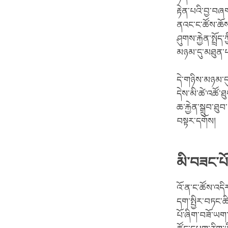
རྟེན་པའི་བྱ་བ
ནའང་ང་ཚོས་ཆོས་
ཤུགས་རྐྱེན་སྤྲོ
མཉམ་དུ་མཐུན་པ་
དེ་གཉིས་མཉམ་ད
དེས་མི་ཚེ་འཚོ་
ཆ་རྐྱེན་སྒྲུབ་ཐ
བསྟར་དགོས།
མི་བཟང་པ
འོ་ན་ང་ཚོས་འདི
དག་སྤྱིར་བཏང་ཚ
པོ་ཞིག་བཟོ་ཡག་