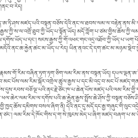
གནང་བ་རེད།
ལྡན་ཨ་ཏི་ཤས་མཛད་པའི་བསྟན་བཅོས་དེའི་ནང་ལ་ཐབས་ལམ་ལ་བརྟེན་ནས་མི་ར
ས་ཀྱི་ས་ལ་འགྲོ་ཐུབ་ཀྱི་ཡོད་པ་སྟོན་ཡོད། མདོ་ཀློག་པ་ཙམ་གྱིས་ཆོས་ཀྱི་
དགོས་ཡོད་པ་དང་། སངས་རྒྱས་ཀྱི་གོ་འཕང་གང་འདྲ་འཐོབ་ཀྱི་ཡོད་པ་ཡག་པ
 མདོའི་ནང་ཆ་རྐྱེན་ཚང་མ་ཡོད་པ་རེད། ཡིན་ནའང་དེ་དག་ཚང་མ་མཉམ་སྡེབ་བྱེད
ྐྱེན་རྣམས་གོ་རིམ་བཞིན་ཏག་ཏག་ཅིག་ལམ་རིམ་ནས་བསྟན་ཡོད། དཔལ་ལྡན་ཨ་ཏི་
བ་མང་པོས་ལམ་རིམ་སྐོར་འགྲེལ་ཚུལ་རྒྱས་པ་དང་མི་འདྲ་བ་མང་པོ་མཛད་གན
ས་དུས་རབས་བཅོ་ལྔ་པའི་ནང་རྗེ་ཙོང་ཁ་པ་ཆེན་པོས་མཛད་པའི་ལམ་རིམ་གྱི
་ནི་ཕལ་ཆེར་ལམ་རིམ་ལ་དགོས་པའི་ཆ་རྐྱེན་རྒྱས་སྤྲོས་ཆེ་ཤོས་ཀྱི་བསྟན་བཅོས་ཤི
ྱི་ཁྱད་ཆོས་དམིགས་བསལ་ཞིག་ནི། དེའི་ནང་དུ་མདོ་དང་རྒྱ་གཞུང་གི་ལུང་འདྲ
་ཡིན་ཙང་། ལམ་རིམ་དེ་ཁོང་གིས་ད་ག་སེ་ཁུངས་མེད་པ་ཞིག་མཛད་བཞག་པ་མ་