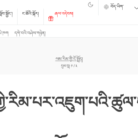
ོབ་སྦྱོང་།
ང་ཚོའི་སྐོར།
ཞལ་འདེབས།
པེ་ཁག
དགེ་བའི་བཤེས་གཉེན།
ལམ་རིམ་གྱི་ངོ་སྤྲོད།
དུམ་བུ། ༡ / ༣
ི་རིམ་པར་འཇུག་པའི་ཚུལ