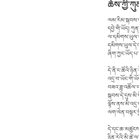
ཆོས་ཀྱི་ཀུ
ལམ་རིམ་སྐབས་གཙ
དབྱེ་གི་ཡོད། ཀུ
ལ་དམིགས་ཡུལ་དེ
དམིགས་ཡུལ་དེ་འ
ཞིག་ཀྱང་ཡོད་པ་
དེ་ནི་ང་ཚོའི་ཉི
འདྲ་བ་ཡོང་གི་ཡ
བཟའ་ཟླ་འཚོལ་བ
སྐབས་དེ་དུས་མི
ལྟོས་ནས་མི་འདྲ
ལག་ལེན་བསྟར་གྱ
དེ་དང་ཆ་མཚུངས་
ཉིན་རེའི་མི་ཚེ་