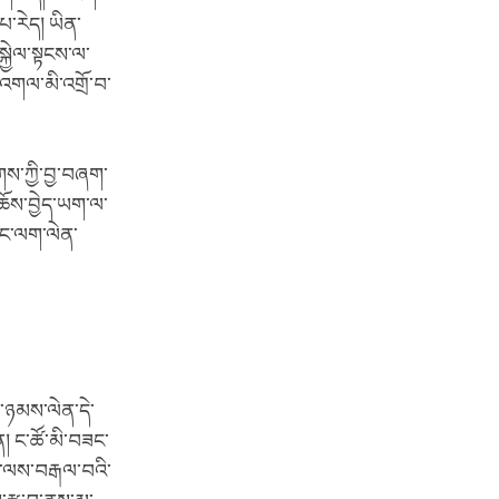
པ་རེད། ཡིན་
ྐྱེལ་སྟངས་ལ་
བ་འགལ་མི་འགྲོ་བ་
གས་ཀྱི་བྱ་བཞག་
་ཆོས་བྱེད་ཡག་ལ་
་ནང་ལག་ལེན་
་ཉམས་ལེན་དེ་
། ང་ཚོ་མི་བཟང་
ཚད་ལས་བརྒལ་བའི་