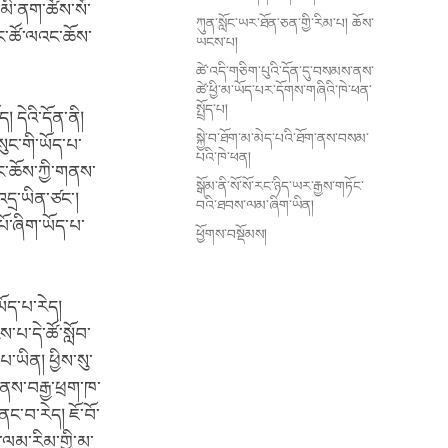
མི་ནག་ཚོས་སོ་
ཀུན་སློང་ཡར་ཐོན་ཅན་གྱི་རིམ་པ། ཆོས་
ང་ཚོ་ལའང་ཆོས་
ཡངས་པ།
ཚེ་འདི་གཅིག་པུའི་དོན་དུ་བསམས་ནས་
ཚེ་ཕྱི་མ་ཡོད་པར་དོགས་གཞིའི་ཁེ་ཕན་
སྤྲོད་པ།
 དེའི་དོན་ནི།
སྐྱེ་བ་ཐོག་མ་མེད་པའི་ཐོག་ནས་བསམ་
ུང་གི་ཡོད་པ་
པའི་ཁེ་ཕན།
དང་ཆོས་ཀྱི་གནས་
སྒོམ་ནི་སོ་སོ་རང་ཉིད་ཡར་རྒྱས་གཏོང་
འདྲ་ཡིན་ཙང་།
བའི་ཐབས་ལམ་ཞིག་ཡིན།
པོ་ཞིག་ཡོད་པ་
ཕྱོགས་བསྡོམས།
ཡོད་པ་རེད།
པ་དེ་ཚོ་སློབ་
་ཡིན། ཕྱིས་སུ་
ནས་བརྒྱ་ཕྲག་ཁ་
ང་བ་རེད། ཇོ་བོ་
་ལམ་རིམ་གྱི་མ་