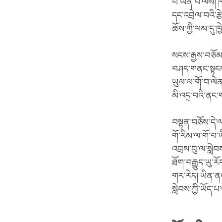
པ་ཡིན་པ་ལས། ཁ
དང་འབྲེལ་བའི་ར
ཆོས་ཀྱི་ལམ་དུ་
སངས་རྒྱས་བཅོམ་
བཤད་གནང་སྟངས་
ཡུལ་ལ་གོ་བ་ལེ
མི་འདྲ་བའི་ནང་ག
བསྟན་བཅོས་དེ་ལ
གོ་རིམ་ལ་གོ་བ
འབྲས་བུ་ལ་སླེབས
ཐོག་བརྒྱུད་ཡུ་
གར་རེད། ཡིན་ན
སླེབས་ཀྱི་ཡོད་པ་