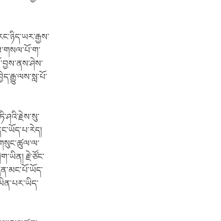
ང་ཉིད་ཡར་རྒྱས་
ལམ་གསལ་པོ་ག་
ོ་བྱས་ནས་ཤེས་
་རྒྱུ་ལས་སླ་པོ་
ཤའི་རྗེས་སུ་
ང་ཡོད་པ་རེད།
་གསུང་ཚུལ་ལ་
ག་ཡིན། རྗེ་ཙོང་
ེན་མང་པོ་ཡོད་
ཡིན་པར་ཡིད་