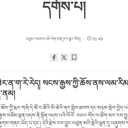
དགོས་པ།
འབུམ་རམས་པ་ཨེ་ལེག་ཛན་ཌར་བྷར་ཛིན།
01:49
Share
Bookmark
on
facebook
ར་ན་ག་རེ་རེད། སངས་རྒྱས་ཀྱི་ཆོས་ནས་ལམ་རིམ
ན་ནམ།
ཆོས་ཀྱི་རྨང་གཞི་དེ་ཚོ་ང་ཚོའི་མི་ཚེའི་ནང་སླེབ་ཐབས་དང་མཉམ་སྡེབ་བྱེད
ྒྱས་བཅོམ་ལྡན་འདས་ནི་སྔོན་འདས་པའི་ལོ་ངོ་ ༢༥༠༠ གོང་ལ་ཐོག་མར་རབ་བྱུང
བཞུགས་གནང་ཡོད་པ་དང་། དེའི་རྗེས་རབ་བྱུང་བཙུན་མའི་སྡེའི་ལྷན་དུ་བཞུགས