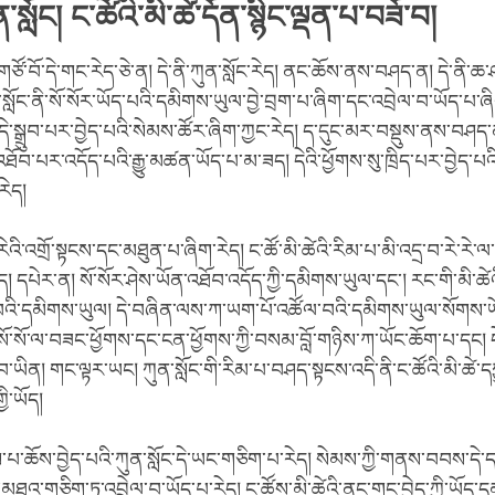
ན་སློང། ང་ཚོའི་མི་ཚེ་དོན་སྙིང་ལྡན་པ་བཟོ་བ།
ོ་བོ་དེ་གང་རེད་ཅེ་ན། དེ་ནི་ཀུན་སློང་རེད། ནང་ཆོས་ནས་བཤད་ན། དེ་ནི་ཆ
ན་སློང་ནི་སོ་སོར་ཡོད་པའི་དམིགས་ཡུལ་བྱེ་བྲག་པ་ཞིག་དང་འབྲེལ་བ་ཡོད་པ་ཞིག
་སྒྲུབ་པར་བྱེད་པའི་སེམས་ཚོར་ཞིག་ཀྱང་རེད། ད་དུང་མར་བསྡུས་ནས་བཤད་
ཐོབ་པར་འདོད་པའི་རྒྱུ་མཚན་ཡོད་པ་མ་ཟད། དེའི་ཕྱོགས་སུ་ཁྲིད་པར་བྱེད་པ
རེད།
ན་རེའི་འགྲོ་སྟངས་དང་མཐུན་པ་ཞིག་རེད། ང་ཚོ་མི་ཚེའི་རིམ་པ་མི་འདྲ་བ་རེ་རེ
ོད། དཔེར་ན། སོ་སོར་ཤེས་ཡོན་འཐོབ་འདོད་ཀྱི་དམིགས་ཡུལ་དང་། རང་གི་མི་ཚེ
འི་དམིགས་ཡུལ། དེ་བཞིན་ལས་ཀ་ཡག་པོ་འཚོལ་བའི་དམིགས་ཡུལ་སོགས་ཡོ
་སོ་སོ་ལ་བཟང་ཕྱོགས་དང་ངན་ཕྱོགས་ཀྱི་བསམ་བློ་གཉིས་ཀ་ཡོང་ཆོག་པ་དང། དེ་
་བ་ཡིན། གང་ལྟར་ཡང། ཀུན་སློང་གི་རིམ་པ་བཤད་སྟངས་འདི་ནི་ང་ཚོའི་མི་ཚེ་
ི་ཡོད།
པ་ཆོས་བྱེད་པའི་ཀུན་སློང་དེ་ཡང་གཅིག་པ་རེད། སེམས་ཀྱི་གནས་བབས་དེ་དག
ལ་མཐའ་གཅིག་ཏུ་འབྲེལ་བ་ཡོད་པ་རེད། ང་ཚོས་མི་ཚེའི་ནང་གང་བྱེད་ཀྱི་ཡོད་ད