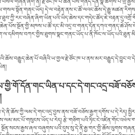
བསལ་གཞན་ཞིག་ནི། རྗེ་ཙོང་ཁ་པ་ཆེན་པོས་གནད་དོན་སྣ་ཚོགས་པ་གྲ་རྒྱས་
ས་གསལ་སྟོན་གནང་ཡོད། དེ་ལ་བརྟེན་ནས་ང་ཚོ་ལའང་ཆོས་དེ་རྒྱུ་མཚན་རིག
ུབ་ཀྱི་རང་བཞིན་ཞིག་ཡིན་པའི་ཡིད་ཆེས་དང་གདེང་ཚོད་ཇེ་བརྟན་དུ་འགྲོ་གི
པ་ཆེན་པོས་སྔོན་གྱི་མཁས་པ་ཚོ་དང་མི་འདྲ་བ་གནད་དོན་དཀའ་གནད་ཆེ་ཤོས་
དག་ལ་དམིགས་བཀར་གྱིས་ཐུགས་སྣང་གནང་ཡོད་པ་ནི་ཁོང་ལ་ཡོད་པའི་ཐུན་མིན
འི་ཆོས་བརྒྱུད་ཆེན་པོ་བཞིའི་ཡ་གྱལ་རྗེ་ཙོང་ཁ་པ་ནས་མར་བརྒྱུད་དེ་བྱུང་བ་
ཡིན།
མ་གྱི་གོ་དོན་གང་ཡིན་པ་དང་དེ་གང་འདྲ་བཟོ་བཅོས
།
དེ་ནི་ཆོས་ཀྱི་ལམ་དེ་གང་འདྲ་བྱས་ནས་བཟོ་བཅོས་རྒྱག་དགོས་པ་དེ་རེད། སྤྱི
ས་ལམ་མང་པོ་གསུངས་ཡོད་པ་རེད། རྩེ་གཅིག་པའི་ཏིང་ངེ་འཛིན་གོང་འཕེལ་ག
སྔོན་སངས་རྒྱས་ཞལ་བཞུགས་པའི་དུས་སུ་དེ་ནི་རྒྱ་གར་གྱི་ཆོས་ལུགས་གཞ