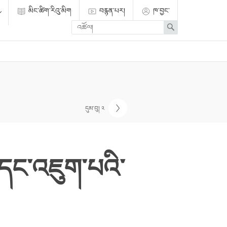
མིང་ཚིག་རིའུ་མིག
བརྙན་པར།
ཁ་བྱང་
Enter
Search
search
term
དུམ་བུ། ༢
་དང་འཇུག་པའི་