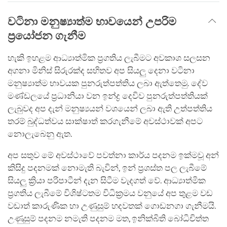
වටිනා මනුෂ්‍යාත්ම භාවයෙන් උපරිම
ප්‍රයෝජන ගැනීම
හැකි ඉහළම ආධ්‍යාත්මික ප්‍රගතිය ලැබීමට අවකාශ සලසන
අගනා මිනිස් සිරුරක්ද සහිතව අප සියලු දෙනා වටිනා
මනුෂ්‍යාත්ම භාවයක පුනරුත්පත්තිය ලබා ඇත්තෙමු. දේව
මණ්ඩලයේ ප්‍රධානියා වන ඉන්ද්‍ර දෙවිව පුනරුත්පත්තියක්
ලැබුවද අප දැන් මනුෂ්‍යයන් වශයෙන් ලබා ඇති උත්පත්තිය
තරම් බුද්ධත්වය සාක්ෂාත් කරගැනීමේ අවස්ථාවක් අපට
නොලැබෙනු ඇත.
අප සතුව මේ අවස්ථාවේ පවත්නා කාර්ය පදනම ඉක්මවූ අන්
කිසිදු පදනමක් නොමැති බැවින්, ඉන් ප්‍රශස්ත පල ලැබීමේ
සියලු ක්‍රියා පරිපාටීන් දැන සිටීම වැදගත් වේ. ආධ්‍යාත්මික
ප්‍රගතිය ලැබීමේ විශිෂ්ටතම විධික්‍රමය වනුයේ අප තුළම වඩ
වඩාත් කාරුණික හා උණුසුම් හදවතක් ගොඩනගා ගැනීමයි.
උණුසුම් පදනම නමැති පදනම මත, ඉනික්බිති බෝධිචිත්ත