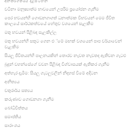
අන්තර්ගතයේ දළසටහන
facebook
වටිනා මනුෂ්‍යාත්ම භාවයෙන් උපරිම ප්‍රයෝජන ගැනීම
පෙර භවයන්හි ගොඩනගාගත් ධනාත්මක විභවයන් මෙම ජීවිත
කාලයේ සාර්ථකත්වයේ හේතුව වශයෙන් සැලකීම
මතු භවයන් පිළිබඳ සැලකිල්ල
මතු භවයන්හි සතුට ගෙන එ්මේ මඟක් වශයෙන් පාප චර්යාවෙන්
වැළකීම
සියලු ජීවිතයන්හි පාලනයකින් තොරව නැවත නැවතද ඇතිවන ගැටළු
බුදුන් වහන්සේගේ වචන පිළිබඳ විශ්වාසයක් ඇතිකර ගැනීම
අත්හැර දැමීම: සියලු ගැටලුවලින් නිදහස් වීමේ අදිටන
අනිත්‍යය
චතුරාර්ය සත්‍යය
කරුණාව ගොඩනගා ගැනීම
බෝධිචිත්තය
සමාප්තිය
සාරාංශය