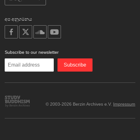
අප අනුගමනය
on
on
on
on
facebook
X
soundcloud
youtube
Subscribe to our newsletter
Enter
Subscribe
your
email
Study
© 2003-2026 Berzin Archives e.V.
Impressum
Buddhism
Home