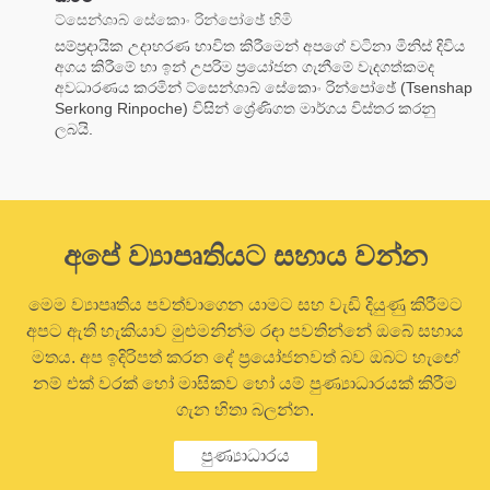
ට්සෙන්ශාබ් සේකොං රින්පෝඡේ හිමි
සම්ප්‍රදායික උදාහරණ භාවිත කිරීමෙන් අපගේ වටිනා මිනිස් දිවිය
අගය කිරීමේ හා ඉන් උපරිම ප්‍රයෝජන ගැනීමේ වැදගත්කමද
අවධාරණය කරමින් ට්සෙන්ශාබ් සේකොං රින්පෝඡේ (Tsenshap
Serkong Rinpoche) විසින් ශ්‍රේණිගත මාර්ගය විස්තර කරනු
ලබයි.
අපේ ව්‍යාපෘතියට සහාය වන්න
මෙම ව්‍යාපෘතිය පවත්වාගෙන යාමට සහ වැඩි දියුණු කිරීමට
අපට ඇති හැකියාව මුළුමනින්ම රඳා පවතින්නේ ඔබේ සහාය
මතය. අප ඉදිරිපත් කරන දේ ප්‍රයෝජනවත් බව ඔබට හැඟේ
නම් එක් වරක් හෝ මාසිකව හෝ යම් පුණ්‍යාධාරයක් කිරීම
ගැන හිතා බලන්න.
පුණ්‍යාධාරය