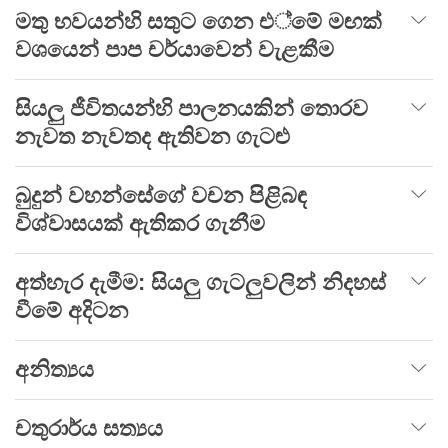
මතු භවයන්හි සතුට ගෙන එ්මේ මඟක්
වශයෙන් පාප චර්යාවෙන් වැළකීම
සියලු ජීවිතයන්හි පාලනයකින් තොරව
නැවත නැවතද ඇතිවන ගැටළු
බුදුන් වහන්සේගේ වචන පිළිබඳ
විශ්වාසයක් ඇතිකර ගැනීම
අත්හැර දැමීම: සියලු ගැටලුවලින් නිදහස්
වීමේ අදිටන
අනිත්‍යය
චතුරාර්ය සත්‍යය