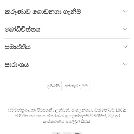
කරුණාව ගොඩනගා ගැනීම
බෝධිචිත්තය
සමාප්තිය
සාරාංශය
ලම්-රිම්
අත්හැර දැමීම
සම්මන්ත්‍රණයක පිටපතකි, ලන්ඩන්, එංගලන්තය, ඔක්තෝබර් 1982;
පරිවර්තනය හා සංස්කරණය ඇලෙක්සැන්ඩර් බර්සින්, වැඩිදුර
සංස්කරණය පෝලින් යීට්ස්.