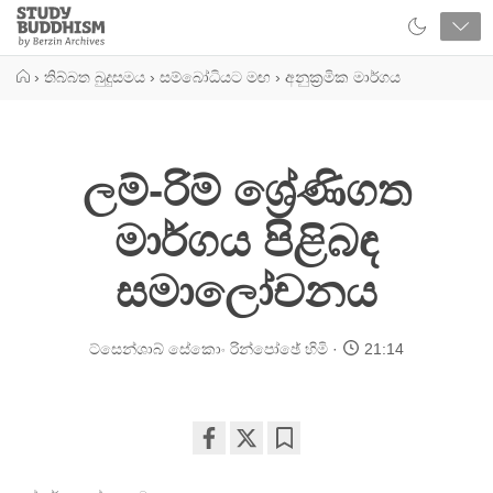
Close
Study
Buddhism
Home
›
තිබ්බත බුදුසමය
›
සම්බෝධියට මඟ
›
අනුක්‍රමික මාර්ගය
ලම්-රිම් ශ්‍රේණිගත
මාර්ගය පිළිබඳ
සමාලෝචනය
ට්සෙන්ශාබ් සේකොං රින්පෝඡේ හිමි
21:14
Share
Bookmark
on