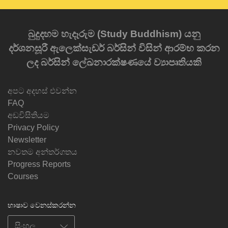
බුදුදහම හැදෑරුම (Study Buddhism) යනු
දර්ශනසූරී ඇලෙක්සැඩර් බර්සින් විසින් ආරම්භ කරන
ලද බර්සින් ලේඛනාරක්ෂණයේ ව්‍යාපෘතියකි
අපට අදහස් එවන්න
FAQ
අඩවිසිතියම
Privacy Policy
Newsletter
නවතම අන්තර්ගතය
Progress Reports
Courses
භාෂාව වෙනස්කරන්න