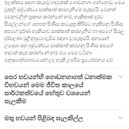
ඉලක්කය සඳහා කැපවූ හදවතක් ගොඩනගා ගන්නෙමු. මෙය
වූකලි බුද්ධත්වය සාක්ෂාත් කරගැනීමේ පැතුමයි. වෙනත්
වචනවලින් ප්‍රකාශ කරන්නේ නම්, හැකිතාක් දුරට
සියල්ලන්ගේ යහපත පිණිස කටයුතු කිරීමට හැකිවනු පිණිස
අපගේ පූර්ණ හැකියාව සාක්ෂාත් කරගැනීම හා අපගේ සියලු
දුර්වලතා මුලිනුපුටා දැමීම සඳහා වූ පැතුමයි. අන්‍යයන්
උදෙසා සහ බුද්ධත්වය සාක්ෂාත් කරගනු පිණිස අපගේ
හදවත් කැප කරන්නේ නම් එය මෙම වටිනා
මනුෂ්‍යාත්මභාවයෙන් ලද හැකි උපරිම ප්‍රයෝජනය වේ.
පෙර භවයන්හි ගොඩනගාගත් ධනාත්මක
විභවයන් මෙම ජීවිත කාලයේ
සාර්ථකත්වයේ හේතුව වශයෙන්
සැලකීම
මතු භවයන් පිළිබඳ සැලකිල්ල