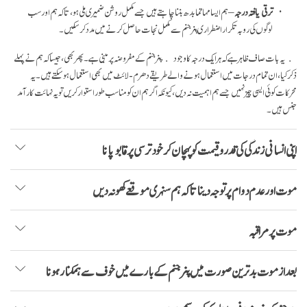
ترقی یافتہ درجہ
– ہم ایسا مہاتما بدھ بننا چاہتے ہیں جسے مکمل روشن ضمیری ملی ہو، تا کہ ہم اور سب
لوگوں کی رو بہ تکرار اضطراری پنر جنم سے مکمل نجات حاصل کرنے میں مدد کر سکیں۔
یہ بات صاف ظاہر ہے کہ ہر ایک درجہ کا وجود پنر جنم کے مفروضہ پر مبنی ہے۔ پھر بھی، جیسا کہ ہم نے پہلے
ذکر کیا، ان تمام درجات میں استعمال ہونے والے طریقے دھرم-لائٹ میں بھی استعمال ہو سکتے ہیں۔ یہ
محرکات کوئی ایسی چیز نہیں جسے ہم اہمیت نہ دیں، کیونکہ اگر ہم ان کو مناسب طور استوار کریں تو یہ نہائت کار آمد
جنس ہیں۔
اپنی انسانی زندگی کی قدر و قیمت کو پہچان کر خود ترسی پر قابو پانا
موت اور عدم دوام پر توجہ دینا تا کہ ہم سنہری موقعے کھو نہ دیں
موت پر مراقبہ
بعد از موت بد ترین صورت میں پنر جنم کے بارے میں خوف سے ہمکنار ہونا