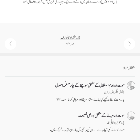
جون ۲۰۰۹ میں بکارسٹ، رومانیہ میں ہونے والے ایک سیمینار کی تحریری نقل، ترجمہ: افضال محمود
بتدریج راہ کا تعارف
حصہ ۲ / ۳
متعلقہ مواد
موت اور عدم اسقلال کے متعلق سوچنے کے چار مسلّمہ اصول
ڈاکٹر الیگزینڈر برزن
بدھ مت کا مطالعہ کیسے کیا جائے: سننا، سوچنا اور مراقبہ کرنا - حصہ ۳ / ۶
موت اور مرنے کے متعلق بودھی نصیحت
چودھویں دلائی لاما
موت کا سامنا کیسے کیا جاۓ، اور ان کی مدد کیسے کی جاۓ جو قریب المرگ ہیں۔