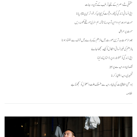
facebook
حقیقی شے دھرم کے لئیے ترغیب کے تین درجات
اپنی انسانی زندگی کی قدر و قیمت کو پہچان کر خود ترسی پر قابو پانا
موت اور عدم دوام پر توجہ دینا تا کہ ہم سنہری موقعے کھو نہ دیں
موت پر مراقبہ
بعد از موت بد ترین صورت میں پنر جنم کے بارے میں خوف سے ہمکنار ہونا
پنر جنم کی غیر انسانی اشکال کو کیسے سمجھا جاۓ
اپنی زندگی کو محفوظ راہ پر ڈالنا: پناہ لینا
نقصان دہ رویہ سے پرہیز
تعمیری رویہ اختیار کرنا
بودھی اخلاقیات کی بنیاد رویہ سے منسلک علت و معلول کو سمجھنا ہے
خلاصہ