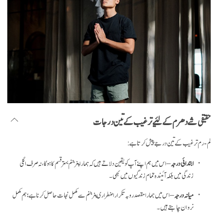
حقیقی شے دھرم کے لئیے ترغیب کے تین درجات
لم-رم ترغیب کے تین درجے پیش کرتا ہے:
ابتدائی درجہ
– اس میں ہم اپنے آپ کو یقین دلاتے ہیں کہ ہمارا پنر جنم بہتر قسم کا ہو گا، نہ صرف اگلی
زندگی میں بلکہ آئیندہ تمام زندگیوں میں بھی۔
میانہ درجہ
– اس میں ہمارا مقصد رو بہ تکرار اضطراری پنر جنم سے مکمل نجات حاصل کرنا ہے؛ ہم مکمل
نروان چاہتے ہیں۔