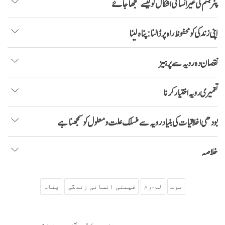
پنر جنم کی غیر انسانی اشکال کو کیسے سمجھا جاۓ
اپنی زندگی کو محفوظ راہ پر ڈالنا: پناہ لینا
نقصان دہ رویہ سے پرہیز
تعمیری رویہ اختیار کرنا
بودھی اخلاقیات کی بنیاد رویہ سے منسلک علت و معلول کو سمجھنا ہے
خلاصہ
موت
لم-رم
قیمتی انسانی زندگی
پناہ