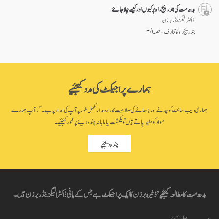
بدھ مت کی بتدریج راہ پر کیوں اور کیسے چلا جاۓ
ڈاکٹر الیگزینڈر برزن
بتدریج راہ کا تعارف - حصہ ۱ / ۳
ہمارے پراجیکٹ کی مدد کیجئیے
ہماری ویب سائٹ کو چلانے اور بڑھانے کی صلاحیت کا دارومدار مکمل طور پر آپ کی امداد پر ہے۔ اگر آپ ہمارے
مواد کو مفید پاتے ہیں تو یکمشت یا ماہانہ چندہ دینے پر غور کیجئیے۔
چندہ دیجئیے
بدھ مت کا مطالعہ کیجئیے’ ذخیرہ برزن کا ایک پراجیکٹ ہے جس کے بانی ڈاکٹر الیگزینڈر برزن ہیں۔