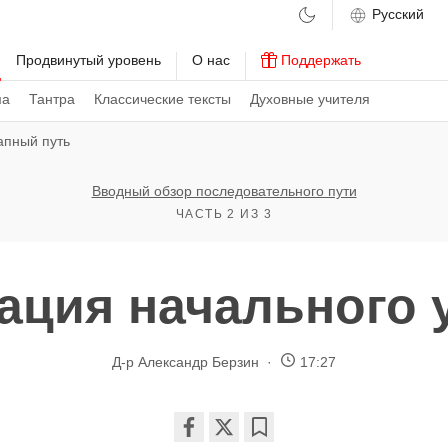
м
Продвинутый уровень
О нас
Поддержать
ма
Тантра
Классические тексты
Духовные учителя
апный путь
Вводный обзор последовательного пути
ЧАСТЬ 2 ИЗ 3
ация начального 
Д-р Александр Берзин
17:27