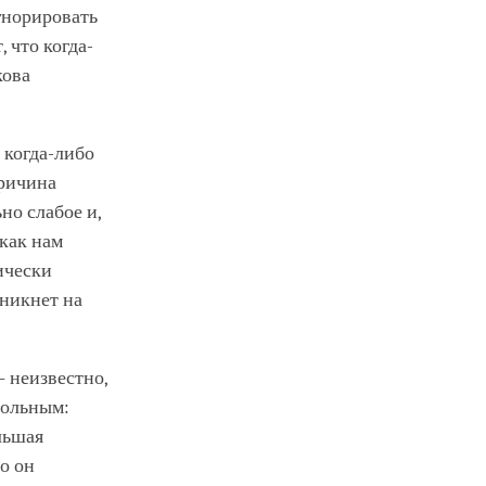
гнорировать
 что когда-
кова
 когда-либо
причина
но слабое и,
 как нам
ически
оникнет на
– неизвестно,
больным:
льшая
то он