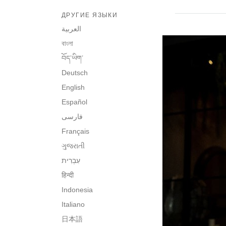
ДРУГИЕ ЯЗЫКИ
العربية
বাংলা
བོད་ཡིག་
Deutsch
English
Español
فارسی
Français
ગુજરાતી
हिन्दी
Indonesia
Italiano
日本語