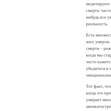
медитируют 
смерть: част
нибудь все у
реальность.
Есть множест
жил, умерли.
смерти – рож
когда мы ста
часто кажетс
убедиться в 
эмоциональн
Тот факт, чт
когда это пр
умирает мно
авиакатастро