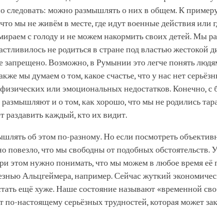
о следовать: можно размышлять о них в общем. К примеру,
 что мы не живём в месте, где идут военные действия или 
умираем с голоду и не можем накормить своих детей. Мы 
астливилось не родиться в стране под властью жестокой д
 запрещено. Возможно, в Румынии это легче понять людя
акже мы думаем о том, какое счастье, что у нас нет серьёз
 физических или эмоциональных недостатков. Конечно, с 
 размышляют и о том, как хорошо, что мы не родились тар
т раздавить каждый, кто их видит.
шлять об этом по-разному. Но если посмотреть объективн
о повезло, что мы свободны от подобных обстоятельств. У
при этом нужно понимать, что мы можем в любое время её 
езнью Альцгеймера, например. Сейчас жуткий экономичес
стать ещё хуже. Наше состояние называют «временной сво
 по-настоящему серьёзных трудностей, которая может зак