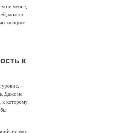
м не менее,
ней, можно
 мотивации:
ость к
 уровне, –
ь. Даже на
, к которому
 бы
ций, но ему