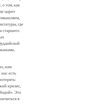
 о том, как
где царит
размышляем,
иктатуры, где
м старшего
ных
буддийской
аканами,
о, нам
 нас есть
потерять:
кий кризис,
бодой». Это
ончиться в