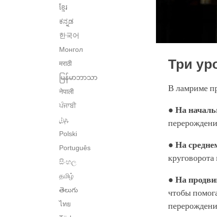
ខ្មែរ
ಕನ್ನಡ
한국어
Монгол
Три ур
मराठी
မြန်မာဘာသာ
В ламриме п
नेपाली
ਪੰਜਾਬੀ
●
На началь
پنجابی
перерождений
Polski
●
На средне
Português
круговорота
සිංහල
தமிழ்
●
На продви
తెలుగు
чтобы помог
ไทย
перерождени