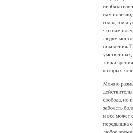
необязательн
нам повезло,
голод, а мы 
что нам посч
людям многое
поколения. Т
умственных,
точки зрения
которых хоче
Можно размы
действительн
свобода, но 
заболеть бол
и всё может 
передышка от
любое время.