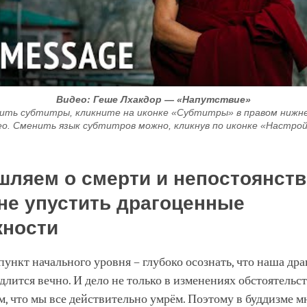
Видео: Геше Лхакдор — «Напутствие»
ить субтитры, кликните на иконке «Субтитры» в правом нижнем
ео. Сменить язык субтитров можно, кликнув по иконке «Настрой
ляем о смерти и непостоянств
не упустить драгоценные
жности
нкт начального уровня – глубоко осознать, что наша др
длится вечно. И дело не только в изменениях обстоятельст
ом, что мы все действительно умрём. Поэтому в буддизме м