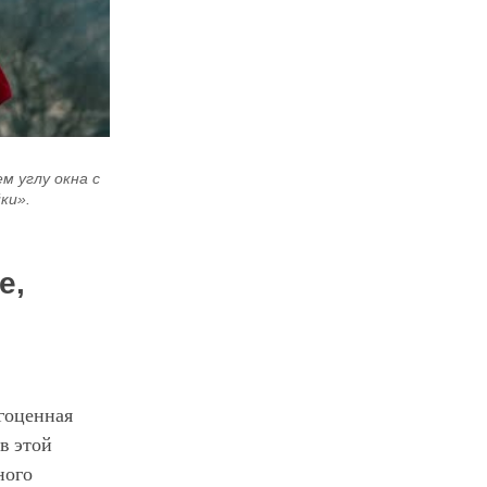
 углу окна с
ки».
е,
агоценная
в этой
ного