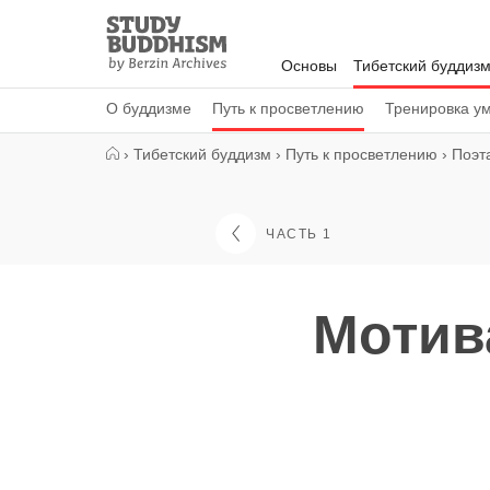
Close
Study
Buddhism
Основы
Тибетский буддиз
Home
О буддизме
Путь к просветлению
Тренировка у
›
Тибетский буддизм
›
Путь к просветлению
›
Поэт
ЧАСТЬ 1
Мотив