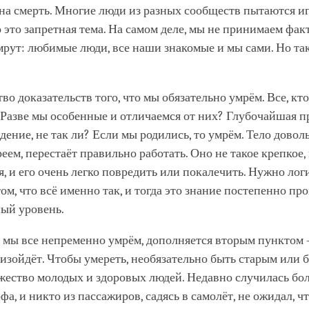
на смерть. Многие люди из разных сообществ пытаются и
о это запретная тема. На самом деле, мы не принимаем факт,
мрут: любимые люди, все наши знакомые и мы сами. Но та
во доказательств того, что мы обязательно умрём. Все, кто
 Разве мы особенные и отличаемся от них? Глубочайшая 
дение, не так ли? Если мы родились, то умрём. Тело доволь
реем, перестаёт правильно работать. Оно не такое крепкое,
я, и его очень легко повредить или покалечить. Нужно лог
том, что всё именно так, и тогда это знание постепенно пр
ый уровень.
о мы все непременно умрём, дополняется вторым пунктом 
оизойдёт. Чтобы умереть, необязательно быть старым или 
жество молодых и здоровых людей. Недавно случилась бо
фа, и никто из пассажиров, садясь в самолёт, не ожидал, ч