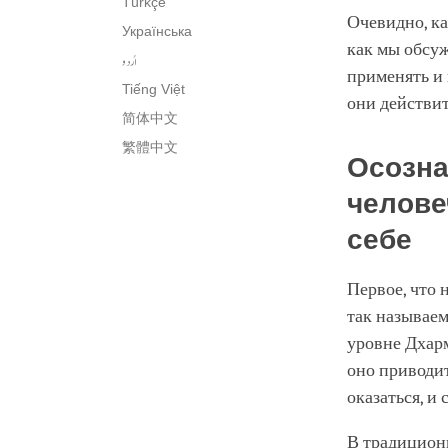
Türkçe
Очевидно, ка
Українська
как мы обсуж
اُردو
применять и
Tiếng Việt
они действит
简体中文
繁體中文
Осозна
челове
себе
Первое, что 
так называем
уровне Дхарм
оно приводит
оказаться, и 
В традицион