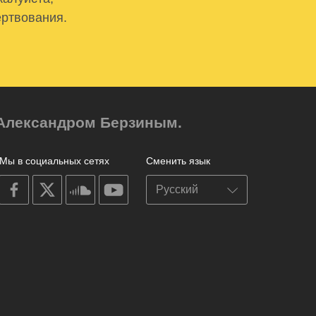
ертвования.
м Александром Берзиным.
Мы в социальных сетях
Сменить язык
on
on
on
on
facebook
X
soundcloud
youtube