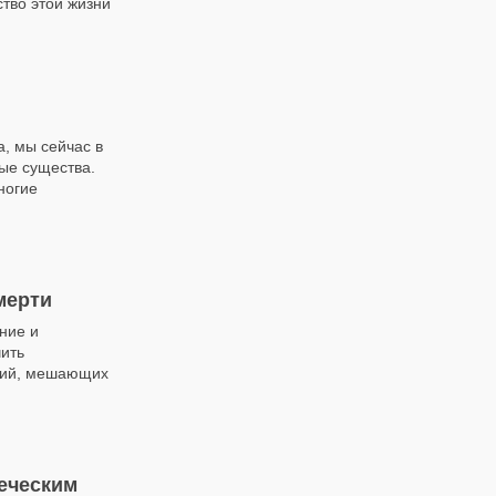
ство этой жизни
а, мы сейчас в
ые существа.
ногие
мерти
ние и
чить
аций, мешающих
еческим