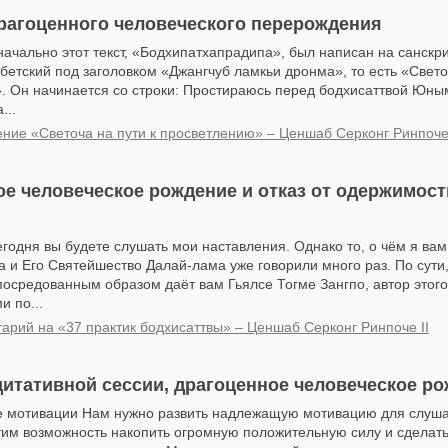
рагоценного человеческого перерождения
ачально этот текст, «Бодхипатхапрадипа», был написан на санскри
бетский под заголовком «Джангчуб ламкьи дронма», то есть «Светоч
. Он начинается со строки: Простираюсь перед бодхисаттвой Юн
...
ние «Светоча на пути к просветлению» – Ценшаб Серконг Ринпоч
е человеческое рождение и отказ от одержимост
одня вы будете слушать мои наставления. Однако то, о чём я вам
а и Его Святейшество Далай-лама уже говорили много раз. По сути,
осредованным образом даёт вам Гьялсе Тогме Зангпо, автор этого
и по...
арий на «37 практик бодхисаттвы» – Ценшаб Серконг Ринпоче II
итативной сессии, драгоценное человеческое р
 мотивации Нам нужно развить надлежащую мотивацию для слуша
тим возможность накопить огромную положительную силу и сделать