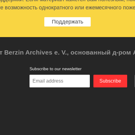
е возможность однократного или ежемесячного пож
Поддержать
т Berzin Archives e. V., основанный д-ро
Subscribe to our newsletter
Enter
Subscribe
your
email