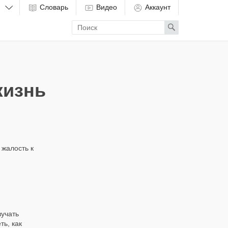
Словарь
Видео
Аккаунт
Enter
Search
search
term
жизнь
 жалость к
зучать
ь, как