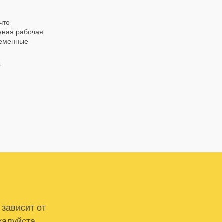
что
енная рабочая
ременные
е
 зависит от
жалуйста,