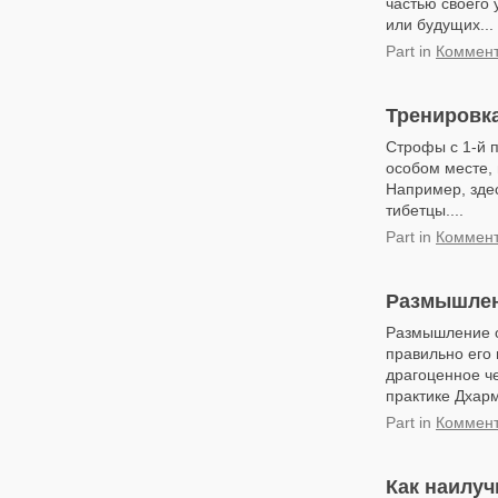
частью своего 
или будущих...
Part
in
Коммент
Тренировк
Строфы с 1-й п
особом месте,
Например, здес
тибетцы....
Part
in
Коммент
Размышлен
Размышление о
правильно его 
драгоценное ч
практике Дхармы
Part
in
Коммент
Как наилу