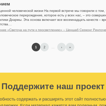
нием
ценной человеческой жизни На первой встрече мы говорили о том, 
ловеческое перерождение, которое есть у всех нас, – это соверш
ктики Дхармы. Эта основа включает все восемнадцать качеств – в
ства....
ние «Светоча на пути к просветлению» – Ценшаб Серконг Ринпоч
1
2
…
›
»
Поддержите наш проект
бность содержать и расширять этот сайт полностью
ддержки. Если материал кажется вам полезным, по