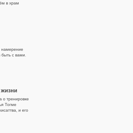
дём в храм
е намерение
 быть с вами.
 жизни
а о тренировке
ья Тогме
исаттва, и его