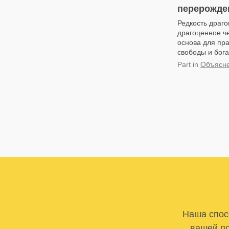
перерожде
Редкость драго
драгоценное че
основа для пра
свободы и богат
Part
in
Объясне
Наша спосо
вашей по