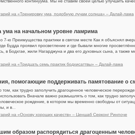
умственного континуума. Мы не ставим своей целью улучшить каче
арий на «Тренировку ума, подобную лучам солнца» – Далай-лама
а ума на начальном уровне ламрима
о 7-ю Преимущества практики в святом месте Как я объяснял вчер
 где Будда проявил просветление и где бывали многие просветлённ
ь, в Бодхгае, жили Нагарджуна и два его духовных сына, а также м
арий на «Тридцать семь практик бодхисаттвы» – Далай-лама
ия, помогающие поддерживать памятование о с
 том, как трудно заполучить драгоценное человеческое перерожде
использовать Вначале важно размышлять о том, как трудно заполу
еловеческое рождение, в котором мы временно свободны от ситу
, и в...
арий на «Основу хороших качеств» – Ценшаб Серконг Ринпоче
чшим образом распорядиться драгоценным челов