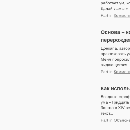
работает ум, к
Далай-ламы!» –
Part
in
Коммент
Основа – к
перерожде
Цонкапа, автор
практиковать у
Меня попросили
выдающегося..
Part
in
Коммент
Как испол
Вводные строф
ума «Тридцать 
Зангпо в XIV в
текст...
Part
in
Объясне