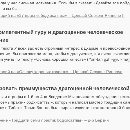
огда у нас сильная мотивация. Если бы я сказал: «Давайте все пой
 и вы бы...
арий на «37 практик бодхисаттвы» – Ценшаб Серконг Ринпоче II
омпетентный гуру и драгоценное человеческое
ние
 текста У всех вас есть огромный интерес к Дхарме и превосходно
чение. Вы пригласили меня, чтобы я дал учение, и я очень счастлив
 учить по тексту «Основа хороших качеств» (Yon-tan gzhi-gyur-ma)
.
арий на «Основу хороших качеств» – Ценшаб Серконг Ринпоче
ьзовать преимущества драгоценной человеческой
ы и строфы с 1-й по 4-ю Введение Мы начинаем обсуждение текст
семь практик бодхисаттвы», который написал мастер традиции сак
еке в Тибете. Тогме Зангпо был широко известен как настоящий бодх
ние «Тридцати семи практик бодхисаттвы» – д-р Берзин