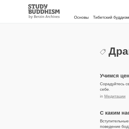
Close
Study
Buddhism
Основы
Тибетский буддиз
Home
Дра
Учимся це
Сорадуйтесь св
себе.
in
Медитации
С каким на
Вступительные
поведение бод