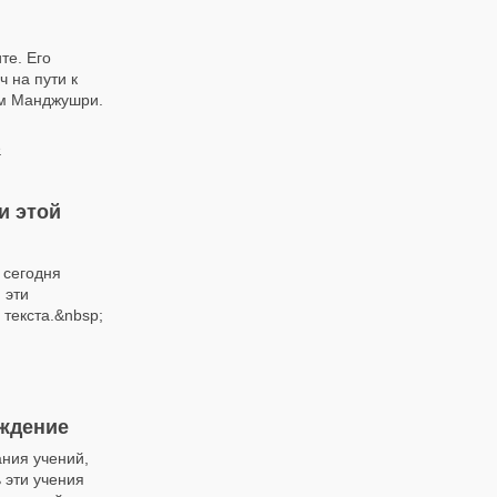
те. Его
 на пути к
ым Манджушри.
е
и этой
 сегодня
 эти
 текста.&nbsp;
ождение
ния учений,
 эти учения