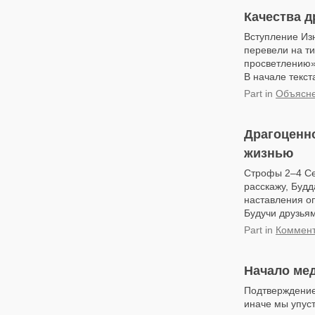
Качества д
Вступление Изн
перевели на ти
просветлению»
В начале текста
Part
in
Объясне
Драгоценно
жизнью
Строфы 2–4 Сег
расскажу, Будд
наставления оп
Будучи друзьям
Part
in
Коммент
Начало мед
Подтверждение
иначе мы упус