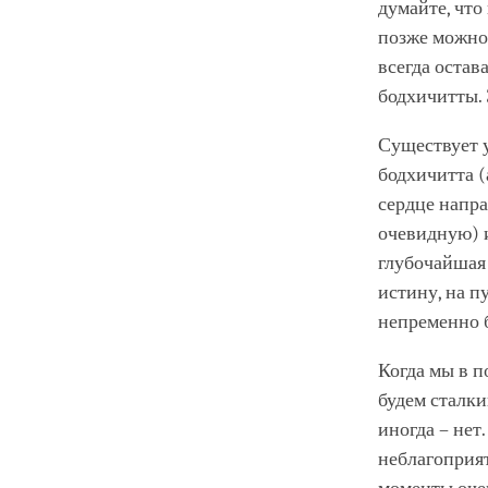
думайте, что
позже можно 
всегда остав
бодхичитты. 
Существует 
бодхичитта (
сердце напр
очевидную) и
глубочайшая 
истину, на 
непременно б
Когда мы в п
будем сталки
иногда – нет
неблагоприят