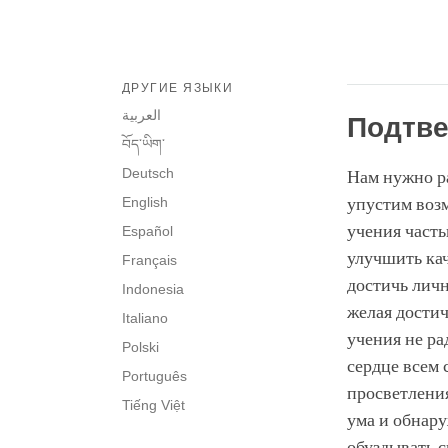
ДРУГИЕ ЯЗЫКИ
العربية
Подтве
བོད་ཡིག་
Deutsch
Нам нужно р
English
упустим воз
учения часть
Español
улучшить ка
Français
достичь лич
Indonesia
желая достич
Italiano
учения не ра
Polski
сердце всем 
Português
просветления
Tiếng Việt
ума и обнару
обуздывать с