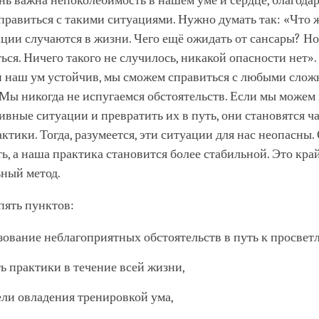
ь важна непоколебимость в нашем уме и сердце, благода
равиться с такими ситуациями. Нужно думать так: «Что ж
ции случаются в жизни. Чего ещё ожидать от сансары? Но 
ься. Ничего такого не случилось, никакой опасности нет»
ли наш ум устойчив, мы сможем справиться с любыми сло
Мы никогда не испугаемся обстоятельств. Если мы можем
ивные ситуации и превратить их в путь, они становятся 
ктики. Тогда, разумеется, эти ситуации для нас неопасны.
ь, а наша практика становится более стабильной. Это кр
ьный метод.
пять пунктов:
зование неблагоприятных обстоятельств в путь к просвет
ь практики в течение всей жизни,
ели овладения тренировкой ума,