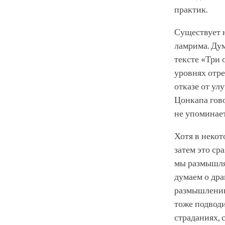
практик.
Существует 
ламрима. Дум
тексте «Три 
уровнях отр
отказе от ул
Цонкапа гово
не упоминает
Хотя в некот
затем это ср
мы размышляе
думаем о дра
размышлению 
тоже подводи
страданиях,