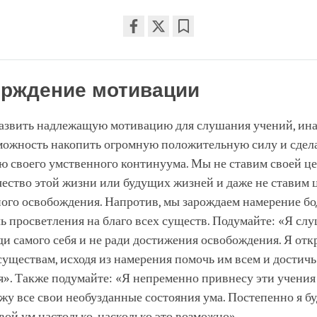
Share
Bookmark
on
facebook
рждение мотивации
азвить надлежащую мотивацию для слушания учений, ин
можность накопить огромную положительную силу и сдела
ю своего умственного континуума. Мы не ставим своей ц
чество этой жизни или будущих жизней и даже не ставим 
ного освобождения. Напротив, мы зарождаем намерение бо
ь просветления на благо всех существ. Подумайте: «Я сл
ди самого себя и не ради достижения освобождения. Я от
существам, исходя из намерения помочь им всем и достичь
». Также подумайте: «Я непременно привнесу эти учения
жу все свои необузданные состояния ума. Постепенно я б
вой ум настолько, насколько это возможно».