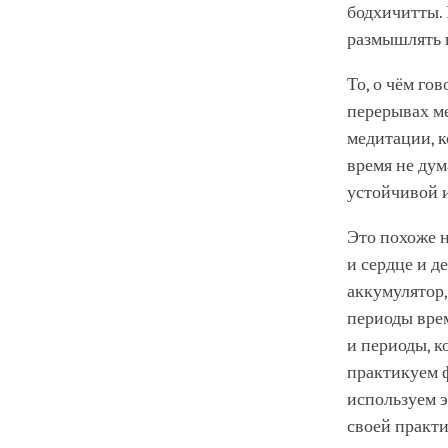
бодхичитты. 
размышлять 
То, о чём го
перерывах м
медитации, к
время не дум
устойчивой 
Это похоже н
и сердце и д
аккумулятор,
периоды врем
и периоды, к
практикуем ф
используем э
своей практи