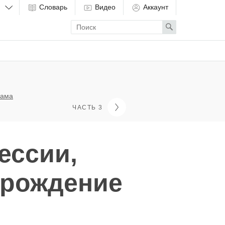
Словарь
Видео
Аккаунт
Enter
Search
search
term
лама
ЧАСТЬ 3
ессии,
 рождение