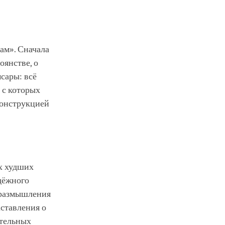
ам». Сначала
оянстве, о
сары: всё
 с которых
конструкцией
ях худших
дёжного
 размышления
ставления о
ительных