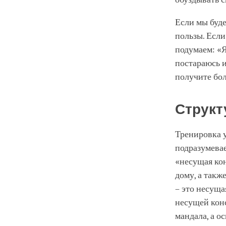
Если мы буде
пользы. Если
подумаем: «Я
постараюсь и
получите бол
Структ
Тренировка у
подразумевае
«несущая кон
дому, а такж
– это несуща
несущей конс
мандала, а о