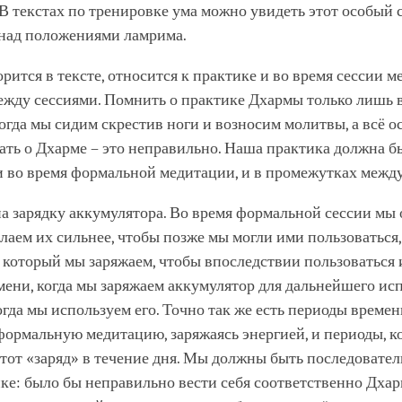
В текстах по тренировке ума можно увидеть этот особый 
над положениями ламрима.
ворится в тексте, относится к практике и во время сессии м
ежду сессиями. Помнить о практике Дхармы только лишь 
огда мы сидим скрестив ноги и возносим молитвы, а всё о
ать о Дхарме – это неправильно. Наша практика должна б
и во время формальной медитации, и в промежутках межд
а зарядку аккумулятора. Во время формальной сессии мы
елаем их сильнее, чтобы позже мы могли ими пользоваться,
 который мы заряжаем, чтобы впоследствии пользоваться 
ени, когда мы заряжаем аккумулятор для дальнейшего ис
огда мы используем его. Точно так же есть периоды времен
ормальную медитацию, заряжаясь энергией, и периоды, к
тот «заряд» в течение дня. Мы должны быть последовате
ке: было бы неправильно вести себя соответственно Дхар