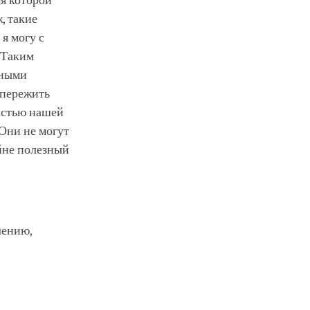
ря которой
, такие
я могу с
. Таким
жными
 пережить
частью нашей
 Они не могут
айне полезный
лению,