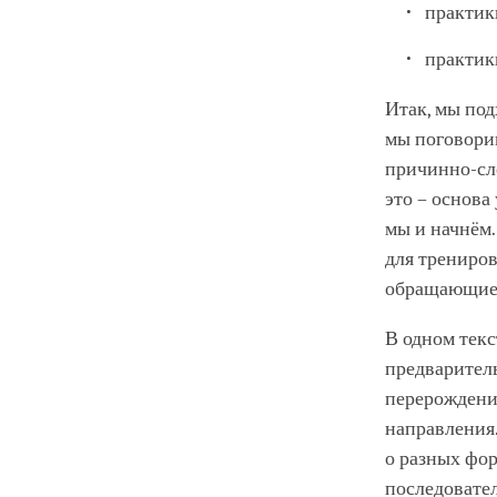
практик
практик
Итак, мы под
мы поговорим
причинно-сле
это – основа
мы и начнём
для трениров
обращающие 
В одном текс
предваритель
перерождени
направления
о разных фо
последовате