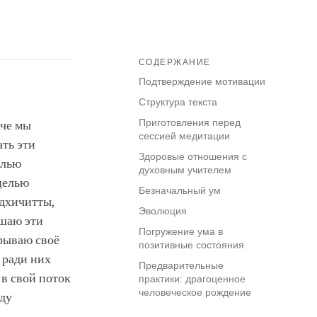
СОДЕРЖАНИЕ
Подтверждение мотивации
Структура текста
Приготовления перед
аче мы
сессией медитации
ть эти
Здоровые отношения с
елью
духовным учителем
целью
Безначальный ум
дхичитты,
Эволюция
ушаю эти
Погружение ума в
крываю своё
позитивные состояния
 ради них
Предварительные
 в свой поток
практики: драгоценное
человеческое рождение
уду