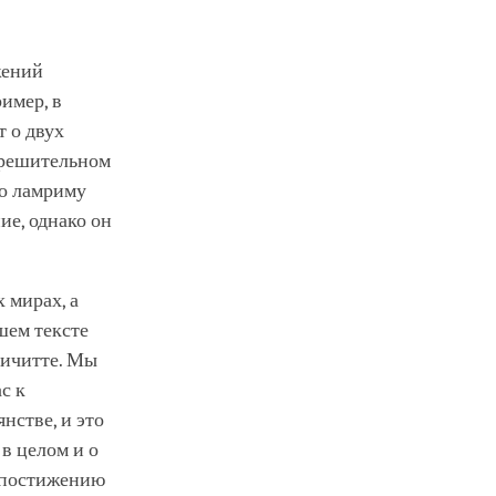
жений
имер, в
т о двух
 решительном
по ламриму
ие, однако он
 мирах, а
шем тексте
хичитте. Мы
с к
нстве, и это
в целом и о
к постижению