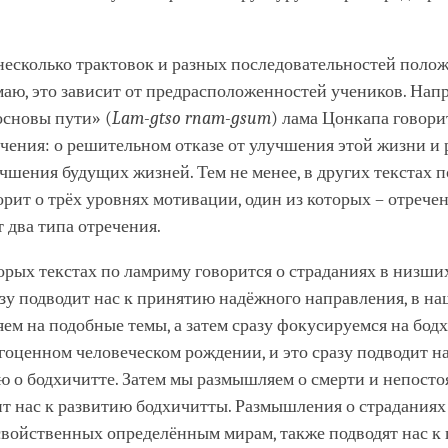
несколько трактовок и разных последовательностей поло
аю, это зависит от предрасположенностей учеников. Напр
основы пути» (
Lam-gtso rnam-gsum
) лама Цонкапа говори
ечения: о решительном отказе от улучшения этой жизни и
учшения будущих жизней. Тем не менее, в других текстах 
рит о трёх уровнях мотивации, один из которых – отречен
 два типа отречения.
орых текстах по ламриму говорится о страданиях в низших
азу подводит нас к принятию надёжного направления, в на
м на подобные темы, а затем сразу фокусируемся на бод
гоценном человеческом рождении, и это сразу подводит на
о бодхичитте. Затем мы размышляем о смерти и непостоя
т нас к развитию бодхичитты. Размышления о страданиях 
 свойственных определённым мирам, также подводят нас 