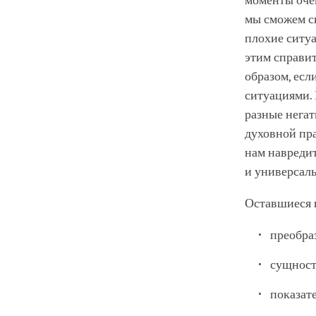
моменты очен
мы сможем сп
плохие ситуа
этим справит
образом, ес
ситуациями. 
разные негат
духовной пра
нам навредит
и универсал
Оставшиеся 
преобра
сущност
показат