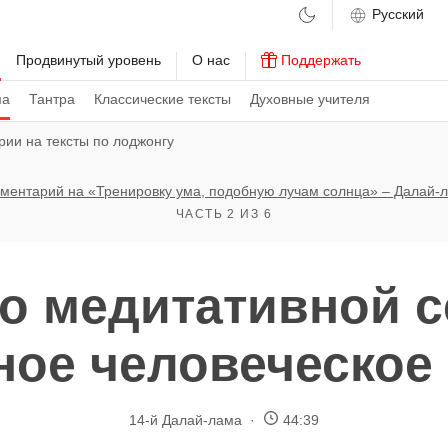
м
Продвинутый уровень
О нас
Поддержать
ма
Тантра
Классические тексты
Духовные учителя
ии на тексты по лоджонгу
ментарий на «Тренировку ума, подобную лучам солнца» – Далай-
ЧАСТЬ 2 ИЗ 6
о медитативной с
ное человеческое
14-й Далай-лама
44:39