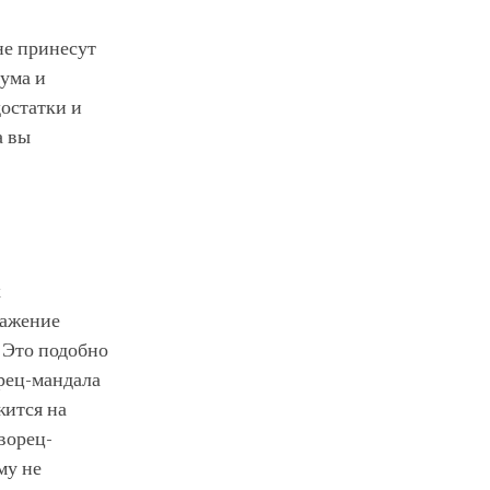
не принесут
 ума и
достатки и
а вы
х
ражение
 Это подобно
орец-мандала
жится на
ворец-
му не