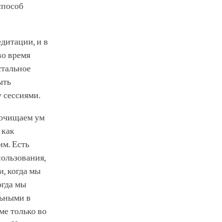
способ
едитации, и в
во время
стальное
ыть
у сессиями.
 очищаем ум
 как
им. Есть
пользования,
и, когда мы
огда мы
льными в
ме только во