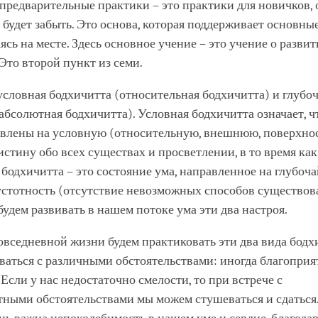
 предварительные практики – это практики для новичков, 
будет забыть. Это основа, которая поддерживает основные
аясь на месте. Здесь основное учение – это учение о разви
Это второй пункт из семи.
условная бодхичитта (относительная бодхичитта) и глубо
абсолютная бодхичитта). Условная бодхичитта означает, ч
авлены на условную (относительную, внешнюю, поверхно
стину обо всех существах и просветлении, в то время как
бодхичитта – это состояние ума, направленное на глубо
пустотность (отсутствие невозможных способов существов
удем развивать в нашем потоке ума эти два настроя.
овседневной жизни будем практиковать эти два вида бодх
ваться с различными обстоятельствами: иногда благопри
. Если у нас недостаточно смелости, то при встрече с
ными обстоятельствами мы можем стушеваться и сдаться.