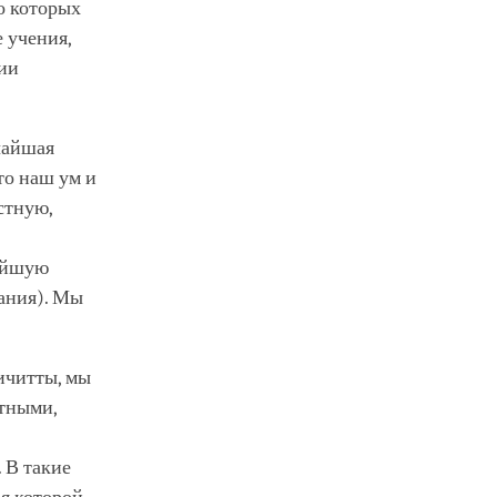
о которых
 учения,
тии
чайшая
то наш ум и
стную,
чайшую
ания). Мы
ичитты, мы
ятными,
 В такие