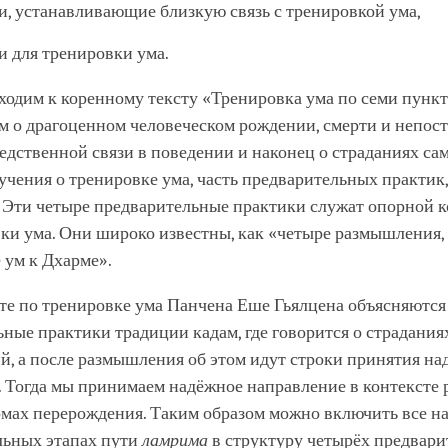
и, устанавливающие близкую связь с тренировкой ума,
и для тренировки ума.
ходим к коренному тексту «Тренировка ума по семи пункт
 о драгоценном человеческом рождении, смерти и непост
дственной связи в поведении и наконец о страданиях сам
 учения о тренировке ума, часть предварительных практик,
. Эти четыре предварительные практики служат опорной 
ки ума. Они широко известны, как «четыре размышления,
ум к Дхарме».
те по тренировке ума Панчена Еше Гьялцена объясняются
ные практики традиции кадам, где говорится о страдани
й, а после размышления об этом идут строки принятия на
. Тогда мы принимаем надёжное направление в контексте
рмах перерождения. Таким образом можно включить все на
льных этапах пути
ламрима
в структуру четырёх предвар