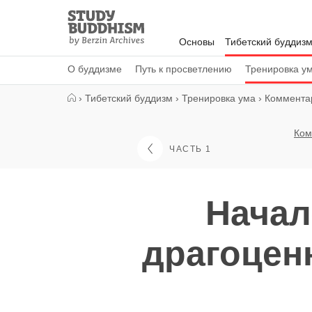
Close
Study
Buddhism
Основы
Тибетский буддиз
Home
О буддизме
Путь к просветлению
Тренировка у
›
Тибетский буддизм
›
Тренировка ума
›
Комментар
Ком
ЧАСТЬ 1
Начал
драгоцен