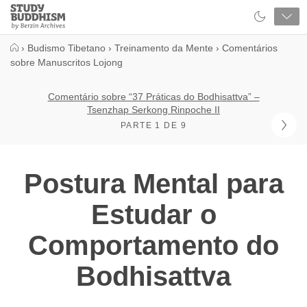
Close
Study
Buddhism
Home
›
Budismo Tibetano
›
Treinamento da Mente
›
Comentários
sobre Manuscritos Lojong
Comentário sobre “37 Práticas do Bodhisattva” –
Tsenzhap Serkong Rinpoche II
PARTE 1 DE 9
Postura Mental para
Estudar o
Comportamento do
Bodhisattva