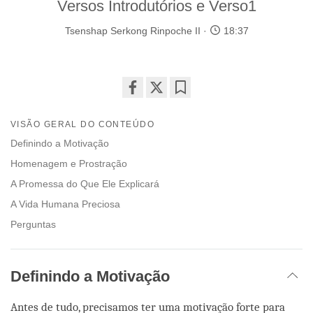
Versos Introdutórios e Verso1
Tsenshap Serkong Rinpoche II
18:37
Share
Bookmark
on
VISÃO GERAL DO CONTEÚDO
facebook
Definindo a Motivação
Homenagem e Prostração
A Promessa do Que Ele Explicará
A Vida Humana Preciosa
Perguntas
Definindo a Motivação
Antes de tudo, precisamos ter uma motivação forte para