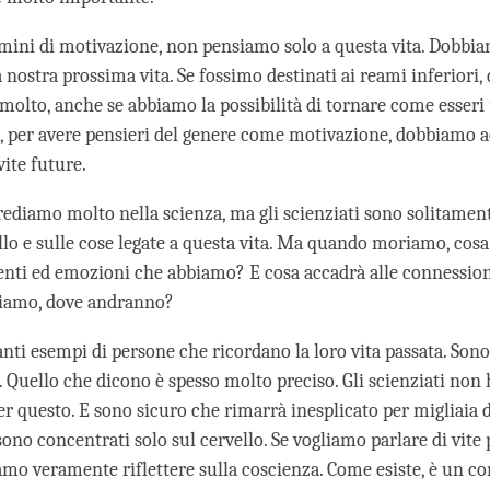
ermini di motivazione, non pensiamo solo a questa vita. Dobb
a nostra prossima vita. Se fossimo destinati ai reami inferior
molto, anche se abbiamo la possibilità di tornare come esser
 per avere pensieri del genere come motivazione, dobbiamo a
vite future.
crediamo molto nella scienza, ma gli scienziati sono solitamen
ello e sulle cose legate a questa vita. Ma quando moriamo, cos
menti ed emozioni che abbiamo? E cosa accadrà alle connession
eiamo, dove andranno?
tanti esempi di persone che ricordano la loro vita passata. So
. Quello che dicono è spesso molto preciso. Gli scienziati no
er questo. E sono sicuro che rimarrà inesplicato per migliaia d
 sono concentrati solo sul cervello. Se vogliamo parlare di vite 
amo veramente riflettere sulla coscienza. Come esiste, è un c