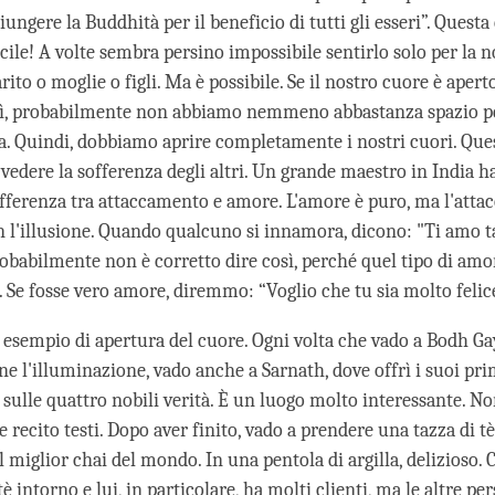
iungere la Buddhità per il beneficio di tutti gli esseri”. Questa
icile! A volte sembra persino impossibile sentirlo solo per la n
ito o moglie o figli. Ma è possibile. Se il nostro cuore è apert
a sì, probabilmente non abbiamo nemmeno abbastanza spazio pe
ia. Quindi, dobbiamo aprire completamente i nostri cuori. Que
edere la sofferenza degli altri. Un grande maestro in India ha
fferenza tra attaccamento e amore. L'amore è puro, ma l'atta
 l'illusione. Quando qualcuno si innamora, dicono: "Ti amo t
obabilmente non è corretto dire così, perché quel tipo di amo
 Se fosse vero amore, diremmo: “Voglio che tu sia molto felice
esempio di apertura del cuore. Ogni volta che vado a Bodh Gay
e l'illuminazione, vado anche a Sarnath, dove offrì i suoi pri
sulle quattro nobili verità. È un luogo molto interessante. 
 e recito testi. Dopo aver finito, vado a prendere una tazza di tè
 miglior chai del mondo. In una pentola di argilla, delizioso. 
tè intorno e lui, in particolare, ha molti clienti, ma le altre p