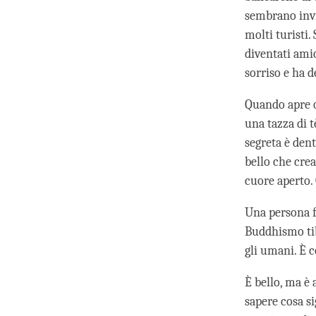
sembrano invid
molti turisti.
diventati amic
sorriso e ha d
Quando apre o
una tazza di tè
segreta è dent
bello che crea
cuore aperto.
Una persona f
Buddhismo tib
gli umani. È 
È bello, ma è
sapere cosa s