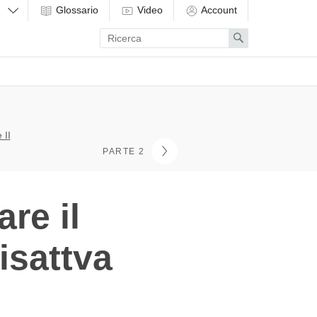
Glossario
Video
Account
Enter
Search
search
term
 II
PARTE 2
re il
isattva