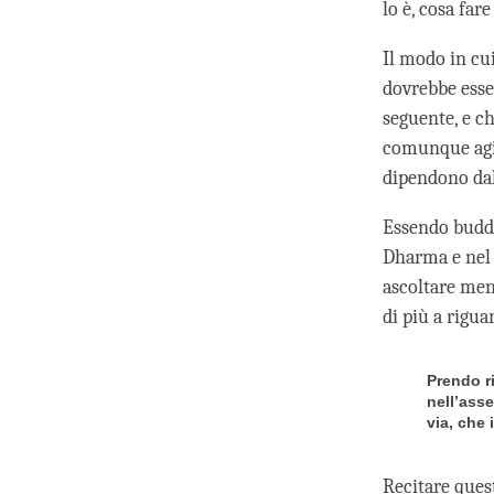
lo è, cosa far
Il modo in cui
dovrebbe esse
seguente, e c
comunque agir
dipendono dal
Essendo buddh
Dharma e nel 
ascoltare ment
di più a rigua
Prendo ri
nell’asse
via, che 
Recitare quest