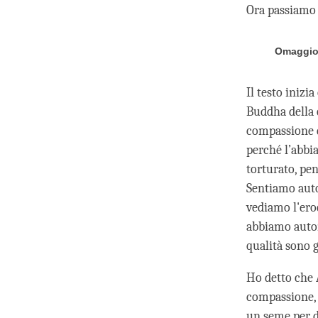
Ora passiamo a
Omaggio
Il testo iniz
Buddha della 
compassione d
perché l’abbi
torturato, pe
Sentiamo auto
vediamo l'eroe
abbiamo autom
qualità sono g
Ho detto che 
compassione, 
un seme per di