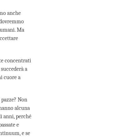
iamo anche
i, dovremmo
i umani. Ma
ccettare
te concentrati
a succederà a
i cuore a
no pazze? Non
n hanno alcuna
i anni, perché
passate e
ontinuum, e se