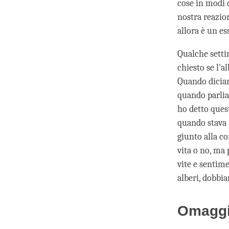
cose in modi 
nostra reazio
allora è un es
Qualche setti
chiesto se l'a
Quando diciam
quando parlia
ho detto quest
quando stava m
giunto alla c
vita o no, ma
vite e sentime
alberi, dobbi
Omaggi