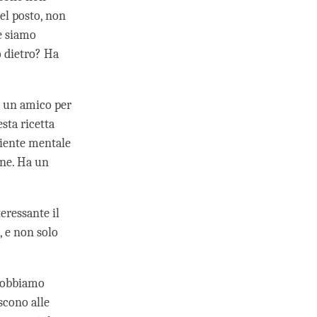
del posto, non
 e siamo
o dietro? Ha
o un amico per
esta ricetta
biente mentale
one. Ha un
eressante il
, e non solo
 dobbiamo
scono alle