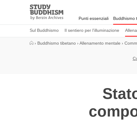
Close
Study
Buddhism
Punti essenziali
Buddhismo t
Home
Sul Buddhismo
Il sentiero per l'illuminazione
Allen
›
Buddhismo tibetano
›
Allenamento mentale
›
Commen
Co
Stat
compor