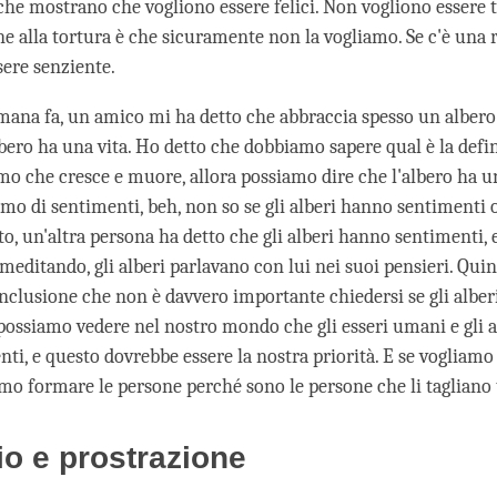
che mostrano che vogliono essere felici. Non vogliono essere t
ne alla tortura è che sicuramente non la vogliamo. Se c'è una 
sere senziente.
mana fa, un amico mi ha detto che abbraccia spesso un albero
lbero ha una vita. Ho detto che dobbiamo sapere qual è la defin
o che cresce e muore, allora possiamo dire che l'albero ha u
mo di sentimenti, beh, non so se gli alberi hanno sentimenti
o, un'altra persona ha detto che gli alberi hanno sentimenti, 
editando, gli alberi parlavano con lui nei suoi pensieri. Quin
onclusione che non è davvero importante chiedersi se gli albe
 possiamo vedere nel nostro mondo che gli esseri umani e gli
nti, e questo dovrebbe essere la nostra priorità. E se vogliamo 
amo formare le persone perché sono le persone che li tagliano 
o e prostrazione