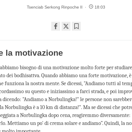
Tsenciab Serkong Rinpoche II
18:03
Share
Bookmark
on
facebook
re la motivazione
 abbiamo bisogno di una motivazione molto forte per studiare
 dei bodhisattva. Quando abbiamo una forte motivazione, è 
e funziona la nostra mente. Se dicessi, "Andiamo tutti al temp
cordassimo su questo e iniziassimo a farci strada, e poi impr
a dicendo: "Andiamo a Norbulingka!" le persone non sarebber
a Norbulingka è a 10 km di distanza!". Ma se dicessi che pot
seggiata a Norbulingka dopo cena, reagiremmo diversamente: 
o. Mettiamo un po' di crema solare e andiamo”. Quindi, la no
è molto importante.