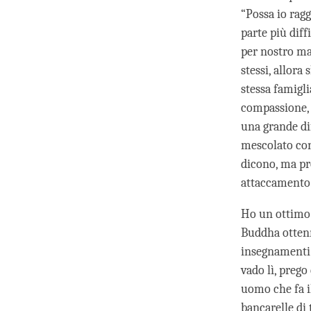
“Possa io ragg
parte più diff
per nostro mar
stessi, allor
stessa famigl
compassione, v
una grande di
mescolato con
dicono, ma pr
attaccamento.
Ho un ottimo 
Buddha ottenn
insegnamenti 
vado lì, prego
uomo che fa il
bancarelle di 