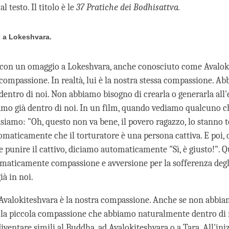
l testo. Il titolo è le
37 Pratiche dei Bodhisattva.
 a Lokeshvara.
ia con un omaggio a Lokeshvara, anche conosciuto come Avaloki
compassione. In realtà, lui è la nostra stessa compassione. Ab
entro di noi. Non abbiamo bisogno di crearla o generarla all'e
amo già dentro di noi. In un film, quando vediamo qualcuno c
nsiamo: "Oh, questo non va bene, il povero ragazzo, lo stanno 
maticamente che il torturatore è una persona cattiva. E poi,
 punire il cattivo, diciamo automaticamente "Sì, è giusto!". Q
aticamente compassione e avversione per la sofferenza degli
ià in noi.
Avalokiteshvara è la nostra compassione. Anche se non abbi
la piccola compassione che abbiamo naturalmente dentro di
ventare simili al Buddha, ad Avalokiteshvara o a Tara. All'ini