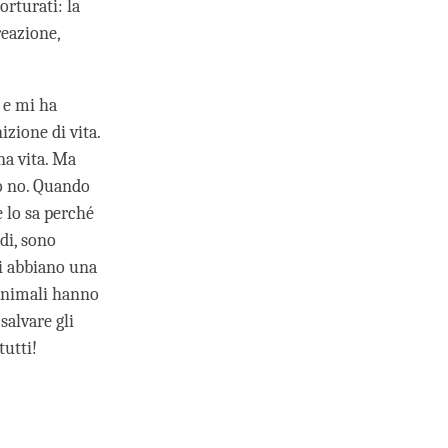
orturati: la
reazione,
 e mi ha
izione di vita.
na vita. Ma
 o no. Quando
e lo sa perché
di, sono
ri abbiano una
 animali hanno
salvare gli
tutti!