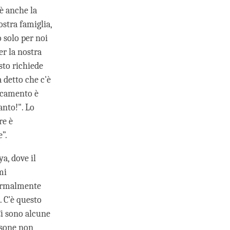
 è anche la
ostra famiglia,
o solo per noi
r la nostra
sto richiede
 detto che c'è
ccamento è
anto!". Lo
re è
”.
a, dove il
mi
Normalmente
. C'è questo
Ci sono alcune
ersone non