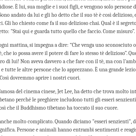
iose. È lui, sua moglie e i suoi figli, e vengono solo persone 
 Sono andato da lui e gli ho detto che il suo tè è così delizioso,
i. Gli ho chiesto come fa il suo delizioso chai. Qual è il segret
etto: "Stai qui e guarda tutto quello che faccio. Come misuro”.
gni mattina, si impegna a dire: “Che venga uno sconosciuto 
, che io possa avere il potere di fare lo stesso tè delizioso”. Qu
ro di lui! Non aveva davvero a che fare con il tè, ma con l'am
 e tutte le altre persone che lo apprezzano. È una grande lezi
 Così dovremmo aprire i nostri cuori.
amosa del cinema cinese, Jet Lee, ha detto che trova molto int
etano perché le preghiere includono tutti gli esseri senzienti
così che il Buddhismo tibetano ha toccato il suo cuore.
 anche molto complicato. Quando diciamo "esseri senzienti",
ignifica. Persone e animali hanno entrambi sentimenti e reagi