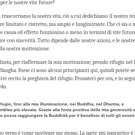
e per le nostre vite future?
 trascorriamo la nostra vita, ciò a cui dedichiamo il nostro t
re limitato e ristretto, ma ampio e lungimirante. Che ci sia o
he causa ed effetto funzionino o meno in termini di vite futur
e con sincerità. Tutto dipende dalle nostre azioni, e le nostre
la nostra motivazione.
ista, per riaffermare la mia motivazione, prendo rifugio nel
Sangha. Forse ci sono alcuni principianti qui, quindi potete
re recito la preghiera del rifugio. Pensateci per ora, e in seg
rdo.
fugio, fino alla mia illuminazione, nei Buddha, nel Dharma, e
mblea più elevata. Grazie alla forza positiva della mia generosità 
io possa raggiungere la Buddhità per il beneficio di tutti gli esseri
o verso è come motivare me stesso. La parte più ispiratrice è 