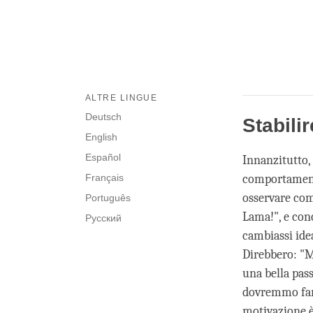
ALTRE LINGUE
Deutsch
Stabili
English
Español
Innanzitutto,
Français
comportamento
osservare com
Português
Lama!", e con
Русский
cambiassi ide
Direbbero: "M
una bella pas
dovremmo farl
motivazione 