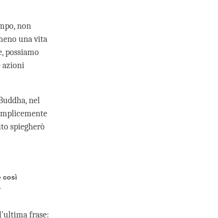
empo, non
 meno una vita
e, possiamo
 azioni
 Buddha, nel
 semplicemente
uito spiegherò
e così
.
l'ultima frase: