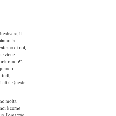
teshvara, il
biamo la
sterno di noi,
he viene
torturando!".
 quando
uindi,
 altri. Queste
amo molta
 noi è come
zio, l'omaggio